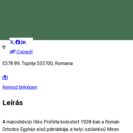
Ortodox Kolostor
Kolostor
Distribuie
Magyar
Copied!
E578 89, Toplița 535700, Romania
Keresd térképen
Leírás
A maroshévízi Illés Próféta kolostort 1928-ban a Román
Ortodox Egyház első pátriárkája, a helyi születésű Miron