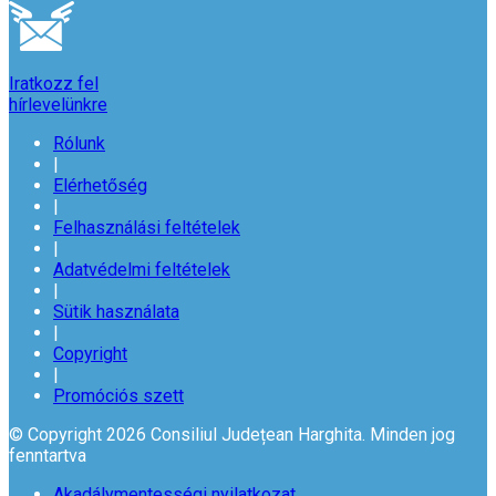
Iratkozz fel
hírlevelünkre
Rólunk
|
Elérhetőség
|
Felhasználási feltételek
|
Adatvédelmi feltételek
|
Sütik használata
|
Copyright
|
Promóciós szett
© Copyright 2026 Consiliul Județean Harghita. Minden jog
fenntartva
Akadálymentességi nyilatkozat