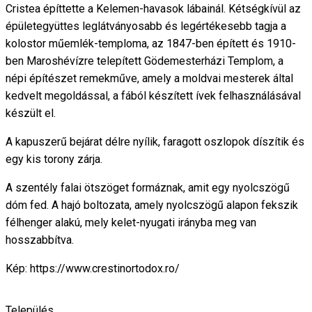
Cristea építtette a Kelemen-havasok lábainál. Kétségkívül az
épületegyüttes leglátványosabb és legértékesebb tagja a
kolostor műemlék-temploma, az 1847-ben épített és 1910-
ben Maroshévízre telepített Gödemesterházi Templom, a
népi építészet remekműve, amely a moldvai mesterek által
kedvelt megoldással, a fából készített ívek felhasználásával
készült el.
A kapuszerű bejárat délre nyílik, faragott oszlopok díszítik és
egy kis torony zárja.
A szentély falai ötszöget formáznak, amit egy nyolcszögű
dóm fed. A hajó boltozata, amely nyolcszögű alapon fekszik
félhenger alakú, mely kelet-nyugati irányba meg van
hosszabbítva.
Kép: https://www.crestinortodox.ro/
Település