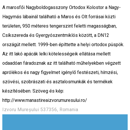
A marosfői Nagyboldogasszony Ortodox Kolostor a Nagy-
Hagymás lábainál található a Maros és Olt forrásai közti
területen, 950 méteres tengerszint feletti magasságban,
Csíkszereda és Gyergyószentmiklós között, a DN12
országút mellett. 1999-ben építtette a helyi ortodox püspök.
Az itt lakó apácák lelki kötelességeik ellátása mellett
odaadóan fáradoznak az itt található műhelyekben végzett
aprólékos és nagy figyelmet igénylő festészeti, hímzési,
szövési, szobrászati és asztalosmunkák és termékek
készítésében. Szöveg és kép:
http://www.manastireaizvorumuresului.ro/
Izvoru Mureșului 537356, Romania