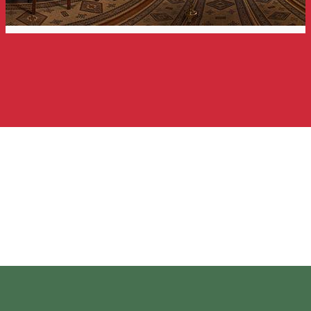
Maroshévízi Illés Próféta