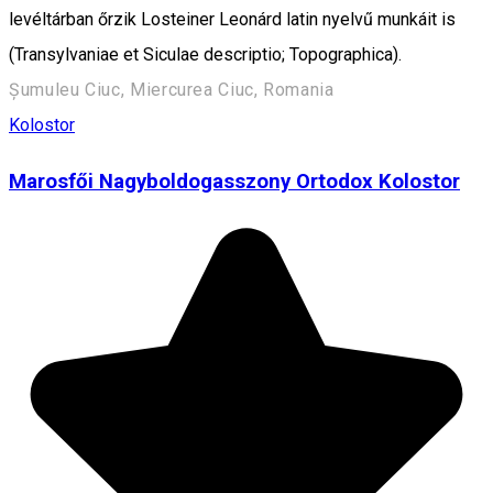
levéltárban őrzik Losteiner Leonárd latin nyelvű munkáit is
(Transylvaniae et Siculae descriptio; Topographica).
Șumuleu Ciuc, Miercurea Ciuc, Romania
Kolostor
Marosfői Nagyboldogasszony Ortodox Kolostor