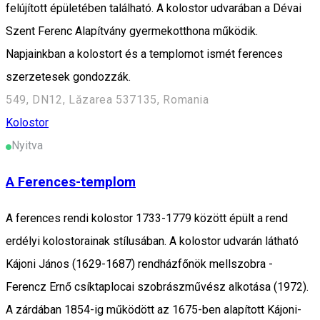
felújított épületében található. A kolostor udvarában a Dévai
Szent Ferenc Alapítvány gyermekotthona működik.
Napjainkban a kolostort és a templomot ismét ferences
szerzetesek gondozzák.
549, DN12, Lăzarea 537135, Romania
Kolostor
Nyitva
A Ferences-templom
A ferences rendi kolostor 1733-1779 között épült a rend
erdélyi kolostorainak stílusában. A kolostor udvarán látható
Kájoni János (1629-1687) rendházfőnök mellszobra -
Ferencz Ernő csíktaplocai szobrászművész alkotása (1972).
A zárdában 1854-ig működött az 1675-ben alapított Kájoni-