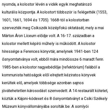
nyomda, a kolostor lévén a vidék egyik meghatározó
kulturális központja. A kolostort többször is felégették (1553,
1601, 1661, 1694 és 1705). 1668-tól a kolostorban
szervezték meg Csíkszék középfokú oktatását, mely a mai
Márton Áron Líceum elődje volt. A 16-17. században a
kolostor mellett képíró műhely is működött. A kolostor
híressége a Ferences könyvtár, amelynek 1941-ben 124
ősnyomtatványa volt, ebből mára mindössze 6 maradt fenn.
1985-ben a kolostor nagyebédlője (refektórium) falából a
kommunista hatóságok elől elrejtett kéziratos könyvek
kerültek elő, amelyek többsége azonban sajnos
jóvátehetetlen károsodást szenvedett. A 14 restaurált kötetet,
köztük a Kájoni-kódexet és 8 ősnyomtatványt a Csíki Székely
Múzeum könyvállományába sorolták be. A somlyói