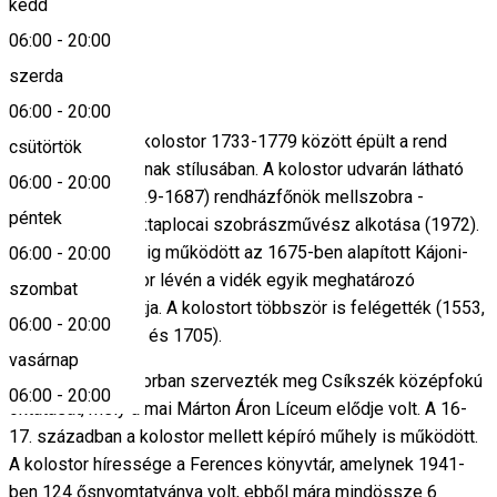
kedd
Keresd térképen
06:00
-
20:00
Leírás
szerda
06:00
-
20:00
A ferences rendi kolostor 1733-1779 között épült a rend
csütörtök
erdélyi kolostorainak stílusában. A kolostor udvarán látható
06:00
-
20:00
Kájoni János (1629-1687) rendházfőnök mellszobra -
péntek
Ferencz Ernő csíktaplocai szobrászművész alkotása (1972).
A zárdában 1854-ig működött az 1675-ben alapított Kájoni-
06:00
-
20:00
nyomda, a kolostor lévén a vidék egyik meghatározó
szombat
kulturális központja. A kolostort többször is felégették (1553,
06:00
-
20:00
1601, 1661, 1694 és 1705).
vasárnap
1668-tól a kolostorban szervezték meg Csíkszék középfokú
06:00
-
20:00
oktatását, mely a mai Márton Áron Líceum elődje volt. A 16-
17. században a kolostor mellett képíró műhely is működött.
A kolostor híressége a Ferences könyvtár, amelynek 1941-
ben 124 ősnyomtatványa volt, ebből mára mindössze 6