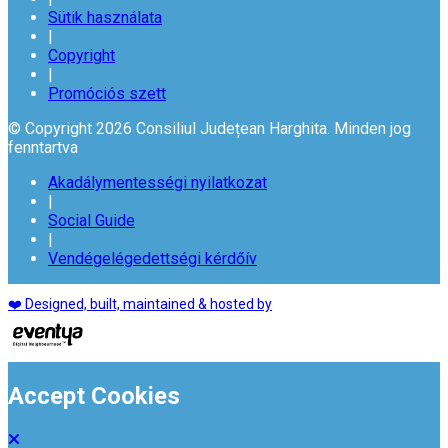
Sütik használata
|
Copyright
|
Promóciós szett
© Copyright 2026 Consiliul Județean Harghita. Minden jog
fenntartva
Akadálymentességi nyilatkozat
|
Social Guide
|
Vendégelégedettségi kérdőív
❤️ Designed, built, maintained & hosted by
Accept Cookies