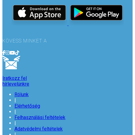
KÖVESS MINKET A
Iratkozz fel
hírlevelünkre
Rólunk
|
Elérhetőség
|
Felhasználási feltételek
|
Adatvédelmi feltételek
|