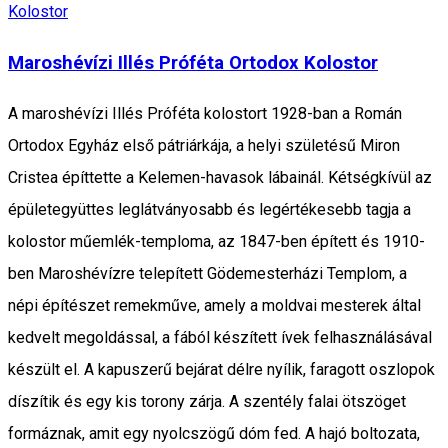
Kolostor
Maroshévízi Illés Próféta Ortodox Kolostor
A maroshévízi Illés Próféta kolostort 1928-ban a Román
Ortodox Egyház első pátriárkája, a helyi születésű Miron
Cristea építtette a Kelemen-havasok lábainál. Kétségkívül az
épületegyüttes leglátványosabb és legértékesebb tagja a
kolostor műemlék-temploma, az 1847-ben épített és 1910-
ben Maroshévízre telepített Gödemesterházi Templom, a
népi építészet remekműve, amely a moldvai mesterek által
kedvelt megoldással, a fából készített ívek felhasználásával
készült el. A kapuszerű bejárat délre nyílik, faragott oszlopok
díszítik és egy kis torony zárja. A szentély falai ötszöget
formáznak, amit egy nyolcszögű dóm fed. A hajó boltozata,