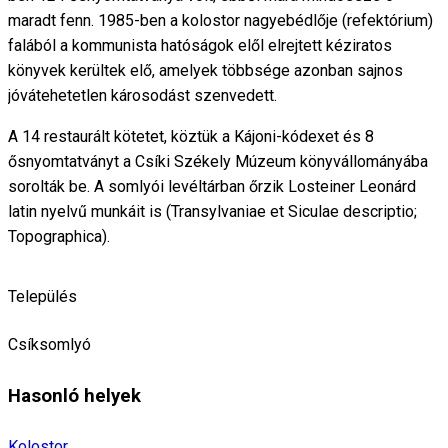
maradt fenn. 1985-ben a kolostor nagyebédlője (refektórium)
falából a kommunista hatóságok elől elrejtett kéziratos
könyvek kerültek elő, amelyek többsége azonban sajnos
jóvátehetetlen károsodást szenvedett.
A 14 restaurált kötetet, köztük a Kájoni-kódexet és 8
ősnyomtatványt a Csíki Székely Múzeum könyvállományába
sorolták be. A somlyói levéltárban őrzik Losteiner Leonárd
latin nyelvű munkáit is (Transylvaniae et Siculae descriptio;
Topographica).
Település
Csíksomlyó
Hasonló helyek
Kolostor