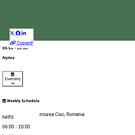
Kolostor
Distribuie
Copied!
Magyar
06:00 - 20:00
Nyitva
Esemény
Weekly Schedule
Șumuleu Ciuc, Miercurea Ciuc, Romania
hétfő
06:00
-
20:00