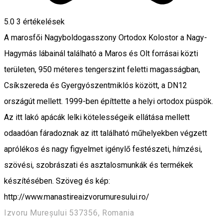
5.0
3
értékelések
A marosfői Nagyboldogasszony Ortodox Kolostor a Nagy-
Hagymás lábainál található a Maros és Olt forrásai közti
területen, 950 méteres tengerszint feletti magasságban,
Csíkszereda és Gyergyószentmiklós között, a DN12
országút mellett. 1999-ben építtette a helyi ortodox püspök.
Az itt lakó apácák lelki kötelességeik ellátása mellett
odaadóan fáradoznak az itt található műhelyekben végzett
aprólékos és nagy figyelmet igénylő festészeti, hímzési,
szövési, szobrászati és asztalosmunkák és termékek
készítésében. Szöveg és kép:
http://www.manastireaizvorumuresului.ro/
Izvoru Mureșului 537356, Romania