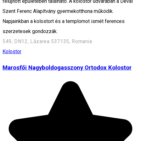
felújított épületében található. A kolostor udvarában a Dévai
Szent Ferenc Alapítvány gyermekotthona működik.
Napjainkban a kolostort és a templomot ismét ferences
szerzetesek gondozzák.
549, DN12, Lăzarea 537135, Romania
Kolostor
Marosfői Nagyboldogasszony Ortodox Kolostor