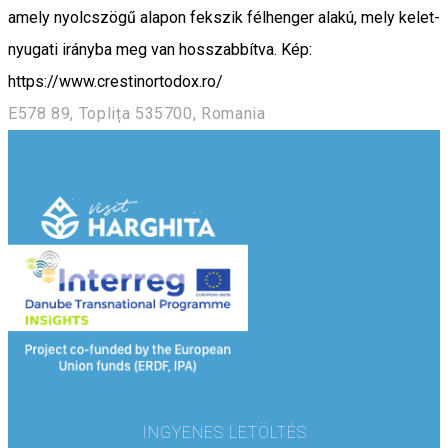
amely nyolcszögű alapon fekszik félhenger alakú, mely kelet-
nyugati irányba meg van hosszabbítva. Kép:
https://www.crestinortodox.ro/
E578 89, Toplița 535700, Romania
INGYENES LETÖLTÉS