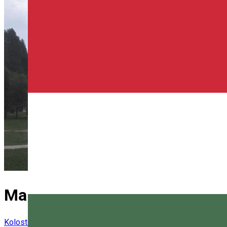
Maroshévízi Illés Próféta Orto
Kolostor