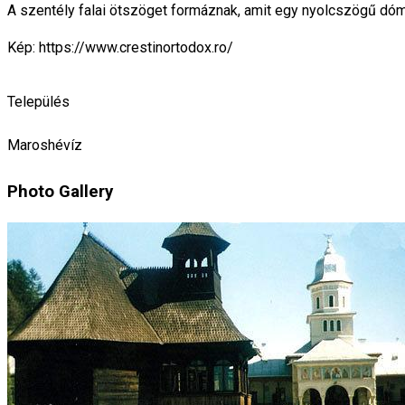
A szentély falai ötszöget formáznak, amit egy nyolcszögű dóm 
Kép: https://www.crestinortodox.ro/
Település
Maroshévíz
Photo Gallery