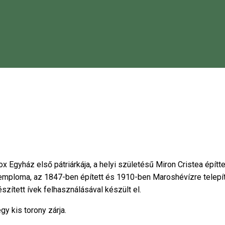
x Egyház első pátriárkája, a helyi születésű Miron Cristea építt
temploma, az 1847-ben épített és 1910-ben Maroshévízre telep
szített ívek felhasználásával készült el.
gy kis torony zárja.