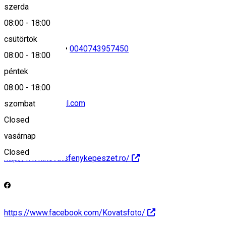
szerda
08:00
-
18:00
csütörtök
0040746665797
•
0040743957450
08:00
-
18:00
péntek
08:00
-
18:00
kovatsfoto@gmail.com
szombat
Closed
vasárnap
Closed
http://www.kovatsfenykepeszet.ro/
https://www.facebook.com/Kovatsfoto/