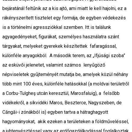
bejáratánál feltűnik az a kis ajtó, ami miatt le kell hajolni, ez a
rákényszerített tisztelet egy formája, de egyben védekezés
is a történelmi agressziókkal szemben. Itt is találunk
agyagedényeket, figurákat, személyes használatra szánt
tárgyakat, melyeket gyerekek készítettek fafaragással,
különféle anyagokból. A második terem, az „Ifjúsági szoba”
az esküvői jelenetet, valamint számos lenyűgöző
népviseletek gyűjteményét mutatja be, amelyek közül néhány
több mint 100 éves, különféle hatásokkal (a moldvai területről
a Corbu-Tulgheş utcán keresztül, Marosfaluig), a felsőbb
vidékekről, a síkvidéki Maros, Beszterce, Nagyszeben, de
Căngăi-i zónákból is) egyben tartva a hátraghagyott
hagyományokat, akik ezeken a területeken a földműveléssel,
a juhtenyésztéssel vagy az erdőgazdálkodással foglalkoztak.