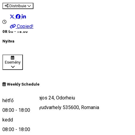
Distribuie
Copied!
08:00 - 18:00
Nyitva
Esemény
Weekly Schedule
Strada Kossuth Lajos 24, Odorheiu
hétfő
Secuiesc/Székelyudvarhely 535600, Romania
08:00
-
18:00
kedd
08:00
-
18:00
Keresd térképen