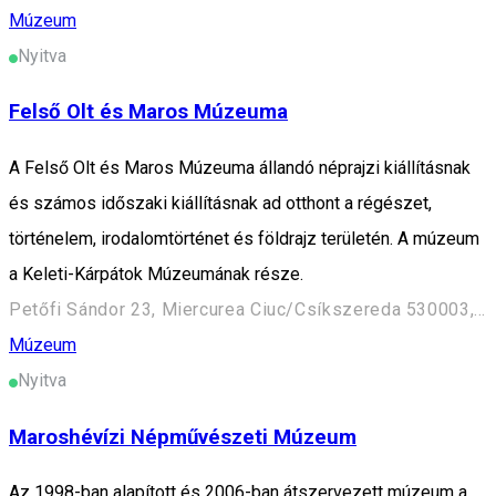
Múzeum
Nyitva
Felső Olt és Maros Múzeuma
A Felső Olt és Maros Múzeuma állandó néprajzi kiállításnak
és számos időszaki kiállításnak ad otthont a régészet,
történelem, irodalomtörténet és földrajz területén. A múzeum
a Keleti-Kárpátok Múzeumának része.
Petőfi Sándor 23, Miercurea Ciuc/Csíkszereda 530003, Romania
Múzeum
Nyitva
Maroshévízi Népművészeti Múzeum
Az 1998-ban alapított és 2006-ban átszervezett múzeum a