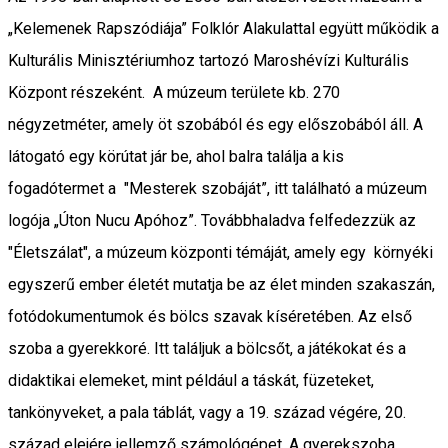
„Kelemenek Rapszódiája” Folklór Alakulattal együtt működik a
Kulturális Minisztériumhoz tartozó Maroshévízi Kulturális
Központ részeként. A múzeum területe kb. 270
négyzetméter, amely öt szobából és egy előszobából áll. A
látogató egy körútat jár be, ahol balra találja a kis
fogadótermet a "Mesterek szobáját”, itt található a múzeum
logója „Úton Nucu Apóhoz”. Továbbhaladva felfedezzük az
"Életszálat", a múzeum központi témáját, amely egy környéki
egyszerű ember életét mutatja be az élet minden szakaszán,
fotódokumentumok és bölcs szavak kíséretében. Az első
szoba a gyerekkoré. Itt találjuk a bölcsőt, a játékokat és a
didaktikai elemeket, mint például a táskát, füzeteket,
tankönyveket, a pala táblát, vagy a 19. század végére, 20.
század elejére jellemző számológépet. A gyerekszoba