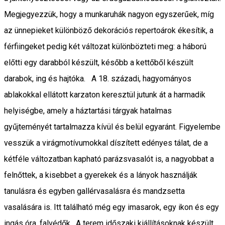
Megjegyezzük, hogy a munkaruhák nagyon egyszerűek, míg
az ünnepieket különböző dekorációs repertoárok ékesítik, a
férfiingeket pedig két változat különbözteti meg: a háború
előtti egy darabból készült, később a kettőből készült
darabok, ing és hajtóka. A 18. századi, hagyományos
ablakokkal ellátott karzaton keresztül jutunk át a harmadik
helyiségbe, amely a háztartási tárgyak hatalmas
gyűjteményét tartalmazza kívül és belül egyaránt. Figyelembe
vesszük a virágmotívumokkal díszített edényes tálat, de a
kétféle változatban kapható parázsvasalót is, a nagyobbat a
felnőttek, a kisebbet a gyerekek és a lányok használják
tanulásra és egyben gallérvasalásra és mandzsetta
vasalására is. Itt található még egy imasarok, egy ikon és egy
ingás óra, falvédők. A terem időszaki kiállításoknak készült,