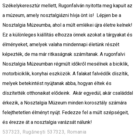
Székelykeresztúr mellett, Rugonfalván nyitotta meg kapuit az
a múzeum, amely nosztalgiázni hívja önt is! Lépjen be a
Nosztalgia Múzeumba, ahol a múlt emlékei újra életre kelnek!
Ez a különleges kiállítás elhozza önnek azokat a tárgyakat és
élményeket, amelyek valaha mindennapi életünk részét
képezték, de ma már ritkaságnak számítanak. A rugonfalvi
Nosztalgia Múzeumban régmúlt időkről mesélnek a biciklik,
motorbiciklik, konyhai eszközök. A falakat falvédők díszítik,
melyek betekintést nyújtanak abba, hogyan éltek és
díszítették otthonaikat elődeink. Akár egyedül, akár családdal
érkezik, a Nosztalgia Múzeum minden korosztály számára
felejthetetlen élményt nyújt. Fedezze fel a múlt szépségeit,
és érezze át a nosztalgia varázsát nálunk!
537323, Rugănești 537323, Romania