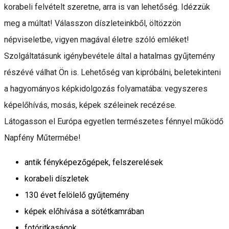
korabeli felvételt szeretne, arra is van lehetőség. Idézzük
meg a múltat! Válasszon díszleteinkből, öltözzön
népviseletbe, vigyen magával életre szóló emléket!
Szolgáltatásunk igénybevétele által a hatalmas gyűjtemény
részévé válhat Ön is. Lehetőség van kipróbálni, beletekinteni
a hagyományos képkidolgozás folyamatába: vegyszeres
képelőhívás, mosás, képek széleinek recézése.
Látogasson el Európa egyetlen természetes fénnyel működő
Napfény Műtermébe!
antik fényképezőgépek, felszerelések
korabeli díszletek
130 évet felölelő gyűjtemény
képek előhívása a sötétkamrában
fotóritkaságok