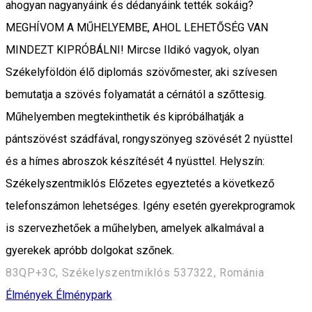
ahogyan nagyanyáink és dédanyáink tették sokáig?
MEGHÍVOM A MŰHELYEMBE, AHOL LEHETŐSÉG VAN
MINDEZT KIPRÓBÁLNI! Mircse Ildikó vagyok, olyan
Székelyföldön élő diplomás szövőmester, aki szívesen
bemutatja a szövés folyamatát a cérnától a szőttesig.
Műhelyemben megtekinthetik és kipróbálhatják a
pántszövést szádfával, rongyszönyeg szövését 2 nyüsttel
és a hímes abroszok készítését 4 nyüsttel. Helyszín:
Székelyszentmiklós Előzetes egyeztetés a következő
telefonszámon lehetséges. Igény esetén gyerekprogramok
is szervezhetőek a műhelyben, amelyek alkalmával a
gyerekek apróbb dolgokat szőnek.
83QP+3C, Székelyszentmiklós 537322, Románia
Élmények
Élménypark