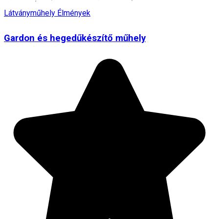
Látványműhely
Élmények
Gardon és hegedűkészítő műhely