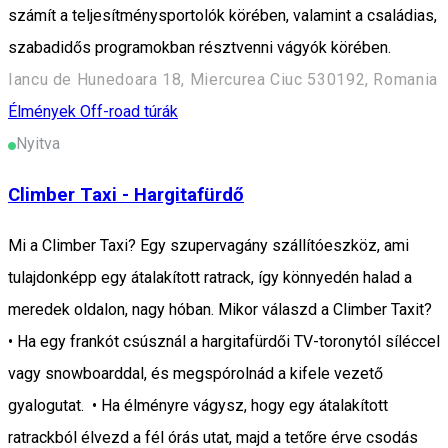
számít a teljesítménysportolók körében, valamint a családias,
szabadidős programokban résztvenni vágyók körében.
Iancu de Hunedoara 18, Miercurea Ciuc 530192, Romania
Élmények
Off-road túrák
Nyitva
Climber Taxi - Hargitafürdő
Mi a Climber Taxi? Egy szupervagány szállítóeszköz, ami
tulajdonképp egy átalakított ratrack, így könnyedén halad a
meredek oldalon, nagy hóban. Mikor válaszd a Climber Taxit?
• Ha egy frankót csúsznál a hargitafürdői TV-toronytól síléccel
vagy snowboarddal, és megspórolnád a kifele vezető
gyalogutat. • Ha élményre vágysz, hogy egy átalakított
ratrackból élvezd a fél órás utat, majd a tetőre érve csodás