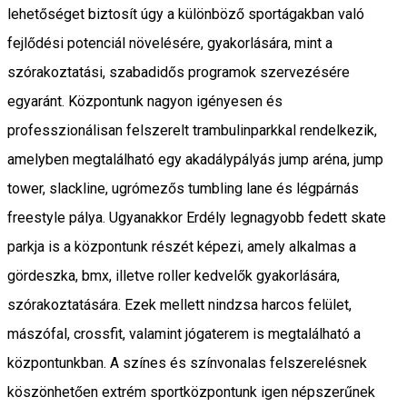
lehetőséget biztosít úgy a különböző sportágakban való
fejlődési potenciál növelésére, gyakorlására, mint a
szórakoztatási, szabadidős programok szervezésére
egyaránt. Központunk nagyon igényesen és
professzionálisan felszerelt trambulinparkkal rendelkezik,
amelyben megtalálható egy akadálypályás jump aréna, jump
tower, slackline, ugrómezős tumbling lane és légpárnás
freestyle pálya. Ugyanakkor Erdély legnagyobb fedett skate
parkja is a központunk részét képezi, amely alkalmas a
gördeszka, bmx, illetve roller kedvelők gyakorlására,
szórakoztatására. Ezek mellett nindzsa harcos felület,
mászófal, crossfit, valamint jógaterem is megtalálható a
központunkban. A színes és színvonalas felszerelésnek
köszönhetően extrém sportközpontunk igen népszerűnek