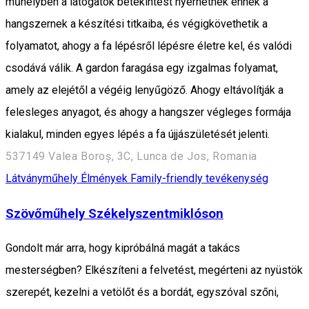
műhelyben a látogatók betekintést nyerhetnek ennek a
hangszernek a készítési titkaiba, és végigkövethetik a
folyamatot, ahogy a fa lépésről lépésre életre kel, és valódi
csodává válik. A gardon faragása egy izgalmas folyamat,
amely az elejétől a végéig lenyűgöző. Ahogy eltávolítják a
felesleges anyagot, és ahogy a hangszer végleges formája
kialakul, minden egyes lépés a fa újjászületését jelenti.
537149 Valea Boroș, 3C, Lunca de Jos, Romania
Látványműhely
Élmények
Family-friendly tevékenység
Szövőműhely Székelyszentmiklóson
Gondolt már arra, hogy kipróbálná magát a takács
mesterségben? Elkészíteni a felvetést, megérteni az nyüstök
szerepét, kezelni a vetölőt és a bordát, egyszóval szőni,