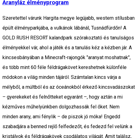
Aranyláz élményprogram
Szeretettel várunk Hargita megye legújabb, western stílusban
épült élményparkjába, a vulkánok lábánál, Tusnádfürdőn! A
GOLD RUSH RESORT kalandpark szórakoztató és tanulságos
élményekkel vár, ahol a játék és a tanulás kéz a kézben jár. A
kincsesbányában a Minecraft-rajongók "aranyat moshatnak",
és több mint 60 féle féldrágakövet kereshetnek különféle
módokon a világ minden tájáról. Számtalan kincs várja a
mélyből, a múltból és az óceánokból érkező kincsvadászokat
– gyerekeket és felnőtteket egyaránt –, hogy aztán a mi
kézműves műhelyünkben dolgozhassák fel őket. Nem
minden arany, ami fénylik – de piszok jó móka! Engedd
szabadjára a benned rejlő felfedezőt, és fedezd fel velünk a
kristályok és féldrágakövek csodálatos világát. Amit találsz,