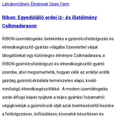
Látványműhely
Élmények
Open Farm
Ribon: Egyedülálló erdei íz- és illatélmény
Csíkmadarason
RIBON üzemlátogatás: betekintés a gyümölcsfeldolgozás és
étrendkiegészítő-gyártás világába Szeretettel várjuk
látogatóinkat egy különleges élményre Csíkmadarasra, a
RIBON gyümölcsfeldolgozó és étrendkiegészítő-gyártó
üzembe, ahol megismerhetik, hogyan válik az erdélyi erdők
gazdag gyümölcskínálata természetes alapú, kiváló
minőségű étrendkiegészítőkké. A modern üzemlátogatás
során átfogó képet nyújtunk a teljes gyártási folyamatról:
végigkísérjük a gyümölcsök útját azok beérkezésétől kezdve
a feldolgozáson, liofilizáláson, kivonatok készítésen és