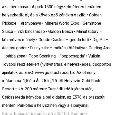
az a tiéd marad! A park 1500 négyzetméteres területen
helyezkedik el, és a következő zónákra oszlik: • Golden
Pickaxe – aranybánya • Mineral World Expo • Gemstone
Sluice – vízi kincsmosó • Golden Beach • Manufactory –
kézműves műhely • Geode Cracker – geoda törő • Dig Pit –
ásatási gödör • Funnycular – mókás kötélpálya • Dueling Area
– párbajzóna • Popo Spanking – "popócsapda" • Vulkán
További részletekért (nyitvatartás, elhelyezkedés, csoportos
ajánlatok és árak): www.goldrushresort.ro Az élmény
időtartama: 1,5 óra Ár: 25 lej/fő-től Helyszín: Gold Rush
Resort – kb. 200 méterre Tusnádfürdő kijárata után,
Csíkszereda irányába, a bal oldalon, az E578-as országút
mentén. Parkolás a helyszínen vagy a sípályánál.
Băile Tușnad/Tusnádfürdő 535100, Romania