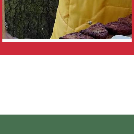
Kóstold meg a Vulkánok
Földjét