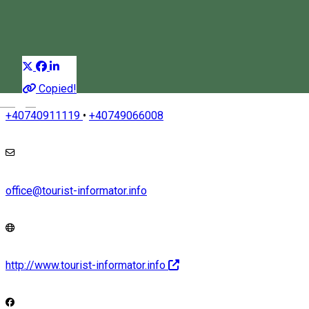
Élmények
Distribuie
Copied!
Magyar
+40740911119
•
+40749066008
office@tourist-informator.info
http://www.tourist-informator.info