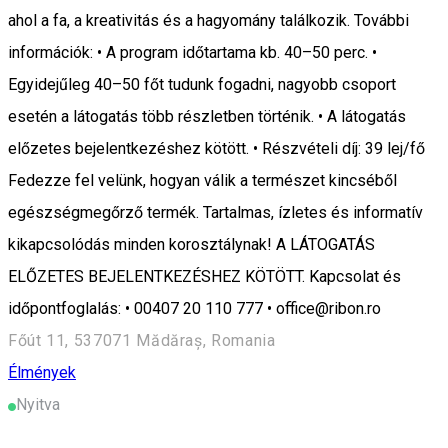
ahol a fa, a kreativitás és a hagyomány találkozik. További
információk: • A program időtartama kb. 40–50 perc. •
Egyidejűleg 40–50 főt tudunk fogadni, nagyobb csoport
esetén a látogatás több részletben történik. • A látogatás
előzetes bejelentkezéshez kötött. • Részvételi díj: 39 lej/fő
Fedezze fel velünk, hogyan válik a természet kincséből
egészségmegőrző termék. Tartalmas, ízletes és informatív
kikapcsolódás minden korosztálynak! A LÁTOGATÁS
ELŐZETES BEJELENTKEZÉSHEZ KÖTÖTT. Kapcsolat és
időpontfoglalás: • 00407 20 110 777 • office@ribon.ro
Főút 11, 537071 Mădăraș, Romania
Élmények
Nyitva