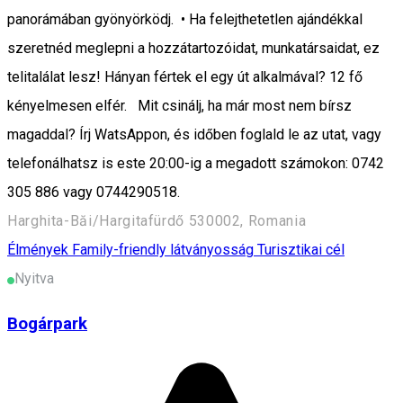
panorámában gyönyörködj. • Ha felejthetetlen ajándékkal
szeretnéd meglepni a hozzátartozóidat, munkatársaidat, ez
telitalálat lesz! Hányan fértek el egy út alkalmával? 12 fő
kényelmesen elfér. Mit csinálj, ha már most nem bírsz
magaddal? Írj WatsAppon, és időben foglald le az utat, vagy
telefonálhatsz is este 20:00-ig a megadott számokon: 0742
305 886 vagy 0744290518.
Harghita-Băi/Hargitafürdő 530002, Romania
Élmények
Family-friendly látványosság
Turisztikai cél
Nyitva
Bogárpark