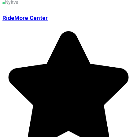
Nyitva
RideMore Center