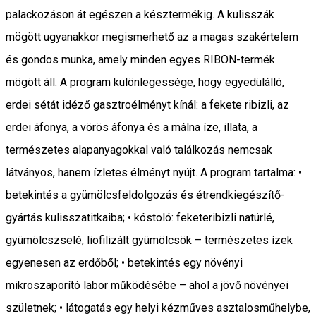
palackozáson át egészen a késztermékig. A kulisszák
mögött ugyanakkor megismerhető az a magas szakértelem
és gondos munka, amely minden egyes RIBON-termék
mögött áll. A program különlegessége, hogy egyedülálló,
erdei sétát idéző gasztroélményt kínál: a fekete ribizli, az
erdei áfonya, a vörös áfonya és a málna íze, illata, a
természetes alapanyagokkal való találkozás nemcsak
látványos, hanem ízletes élményt nyújt. A program tartalma: •
betekintés a gyümölcsfeldolgozás és étrendkiegészítő-
gyártás kulisszatitkaiba; • kóstoló: feketeribizli natúrlé,
gyümölcszselé, liofilizált gyümölcsök – természetes ízek
egyenesen az erdőből; • betekintés egy növényi
mikroszaporító labor működésébe – ahol a jövő növényei
születnek; • látogatás egy helyi kézműves asztalosműhelybe,