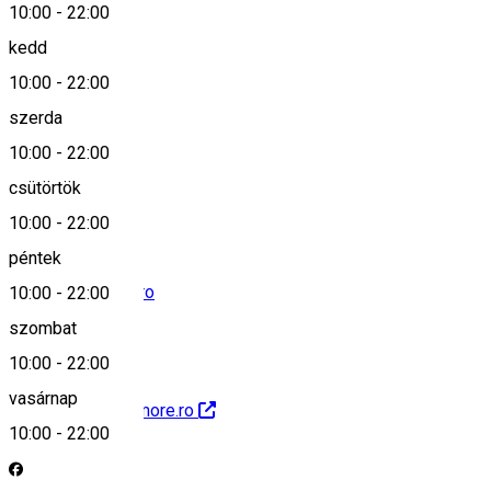
10:00
-
22:00
kedd
Keresd térképen
10:00
-
22:00
szerda
10:00
-
22:00
0770 419 757
csütörtök
10:00
-
22:00
péntek
office@ridemore.ro
10:00
-
22:00
szombat
10:00
-
22:00
vasárnap
https://www.ridemore.ro
10:00
-
22:00