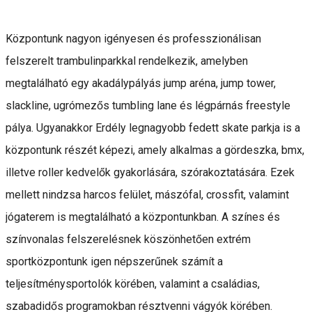
Központunk nagyon igényesen és professzionálisan
felszerelt trambulinparkkal rendelkezik, amelyben
megtalálható egy akadálypályás jump aréna, jump tower,
slackline, ugrómezős tumbling lane és légpárnás freestyle
pálya. Ugyanakkor Erdély legnagyobb fedett skate parkja is a
központunk részét képezi, amely alkalmas a gördeszka, bmx,
illetve roller kedvelők gyakorlására, szórakoztatására. Ezek
mellett nindzsa harcos felület, mászófal, crossfit, valamint
jógaterem is megtalálható a központunkban. A színes és
színvonalas felszerelésnek köszönhetően extrém
sportközpontunk igen népszerűnek számít a
teljesítménysportolók körében, valamint a családias,
szabadidős programokban résztvenni vágyók körében.