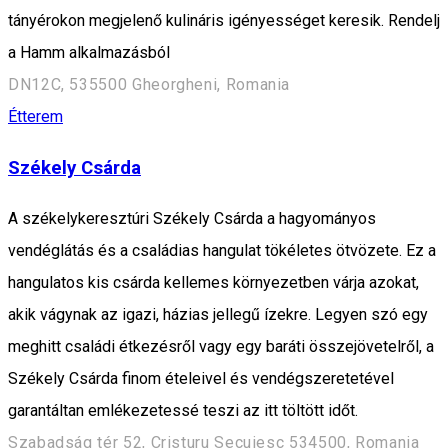
tányérokon megjelenő kulináris igényességet keresik. Rendelj
a Hamm alkalmazásból
DN12C, 535500 Gheorgheni, Romania
Étterem
Székely Csárda
A székelykeresztúri Székely Csárda a hagyományos
vendéglátás és a családias hangulat tökéletes ötvözete. Ez a
hangulatos kis csárda kellemes környezetben várja azokat,
akik vágynak az igazi, házias jellegű ízekre. Legyen szó egy
meghitt családi étkezésről vagy egy baráti összejövetelről, a
Székely Csárda finom ételeivel és vendégszeretetével
garantáltan emlékezetessé teszi az itt töltött időt.
Szabadság tér 52, Cristuru Secuiesc 534500, Romania