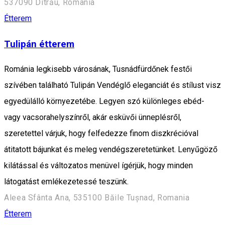
537090 Ditrău, Romania
Étterem
Tulipán étterem
Románia legkisebb városának, Tusnádfürdőnek festői
szívében található Tulipán Vendéglő eleganciát és stílust visz
egyedülálló környezetébe. Legyen szó különleges ebéd-
vagy vacsorahelyszínről, akár esküvői ünneplésről,
szeretettel várjuk, hogy felfedezze finom diszkrécióval
átitatott bájunkat és meleg vendégszeretetünket. Lenyűgöző
kilátással és változatos menüvel ígérjük, hogy minden
látogatást emlékezetessé teszünk.
Aleea Sfânta Ana, 535100 Băile Tușnad, Romania
Étterem