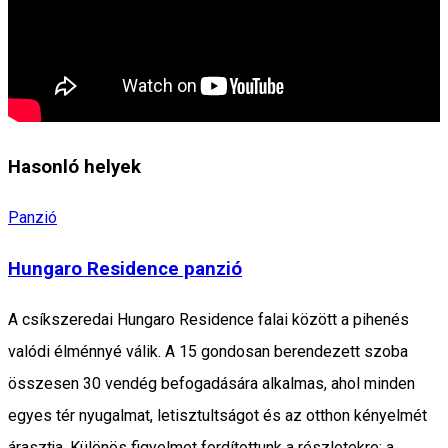
Hasonló helyek
Panzió
Hungaro Residence panzió
A csíkszeredai Hungaro Residence falai között a pihenés
valódi élménnyé válik. A 15 gondosan berendezett szoba
összesen 30 vendég befogadására alkalmas, ahol minden
egyes tér nyugalmat, letisztultságot és az otthon kényelmét
árasztja. Különös figyelmet fordítottunk a részletekre: a