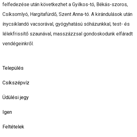
felfedezése után következhet a Gyilkos-tó, Békás-szoros,
Csíksomlyó, Hargitafürdő, Szent Anna-tó. A kirándulások után
ínycsiklandó vacsorával, gyógyhatású sóházunkkal, test- és
lélekfrissítő szaunával, masszázzsal gondoskodunk elfáradt
vendégeinkről.
Település
Csíkszépvíz
Üdülési jegy
Igen
Feltételek