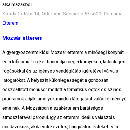
alkalmazásból
Strada Cetății 14, Odorheiu Secuiesc 535600, Romania
Étterem
Mozsár étterem
A gyergyószentmiklósi Mozsár étterem a minőségi konyhát
és a kifinomult ízeket honosítja meg a környéken, különleges
fogásokkal és az igényes vendéglátás ígéretével várva a
látogatókat. A helyszín különlegességét a gondosan
összeállított menüsor mellett a tematikus estek és színes
programok adják, amelyek minden látogatást valódi élménnyé
emelnek. A Mozsárban a szakértelem barátságos
atmoszférával párosul, így az étterem ideális választás
mindazoknak, akik emlékezetes, hangulatos estéket és a