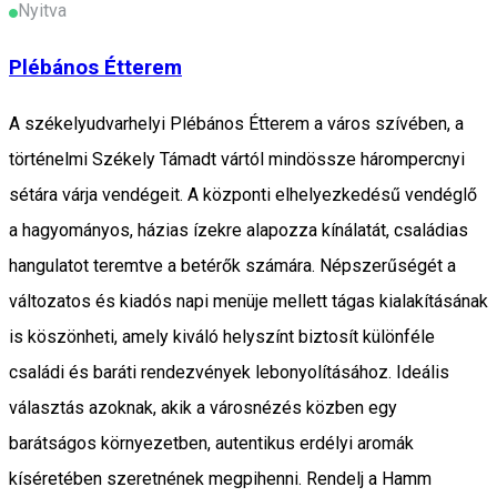
Nyitva
Plébános Étterem
A székelyudvarhelyi Plébános Étterem a város szívében, a
történelmi Székely Támadt vártól mindössze hárompercnyi
sétára várja vendégeit. A központi elhelyezkedésű vendéglő
a hagyományos, házias ízekre alapozza kínálatát, családias
hangulatot teremtve a betérők számára. Népszerűségét a
változatos és kiadós napi menüje mellett tágas kialakításának
is köszönheti, amely kiváló helyszínt biztosít különféle
családi és baráti rendezvények lebonyolításához. Ideális
választás azoknak, akik a városnézés közben egy
barátságos környezetben, autentikus erdélyi aromák
kíséretében szeretnének megpihenni. Rendelj a Hamm