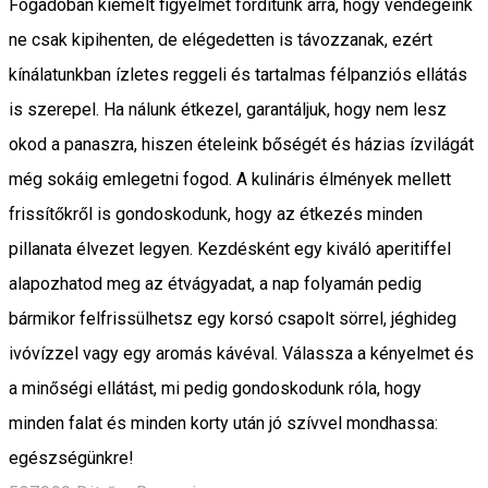
Fogadóban kiemelt figyelmet fordítunk arra, hogy vendégeink
ne csak kipihenten, de elégedetten is távozzanak, ezért
kínálatunkban ízletes reggeli és tartalmas félpanziós ellátás
is szerepel. Ha nálunk étkezel, garantáljuk, hogy nem lesz
okod a panaszra, hiszen ételeink bőségét és házias ízvilágát
még sokáig emlegetni fogod. A kulináris élmények mellett
frissítőkről is gondoskodunk, hogy az étkezés minden
pillanata élvezet legyen. Kezdésként egy kiváló aperitiffel
alapozhatod meg az étvágyadat, a nap folyamán pedig
bármikor felfrissülhetsz egy korsó csapolt sörrel, jéghideg
ivóvízzel vagy egy aromás kávéval. Válassza a kényelmet és
a minőségi ellátást, mi pedig gondoskodunk róla, hogy
minden falat és minden korty után jó szívvel mondhassa:
egészségünkre!