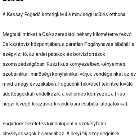
A Kassay Fogadó kétségkívül a minőségi üdülés otthona.
Megtalál minket a Csíkszeredától néhány kilométerre fekvő
Csíkszépvíz központjában, a páratlan Pogányhavas lábánál, a
szépvízi tó, az erdei patakok és borvízforrások
szomszédságában. Rusztikus környezetben, kényelmes
szobáinkkal, minőségi konyhánkkal várjuk vendégeinket az év
mind a négy évszakában. Fogadónk fekvését tekintve kiváló
adottságokkal rendelkezik: a kellemes környezet, a friss
hegyi levegő túrázásra, kirándulásra csábítja látogatóinkat.
Fogadónk tökéletes kiindulópont a székelyföldi
látványosságok bejárásához. A helyi táj szépségeinek