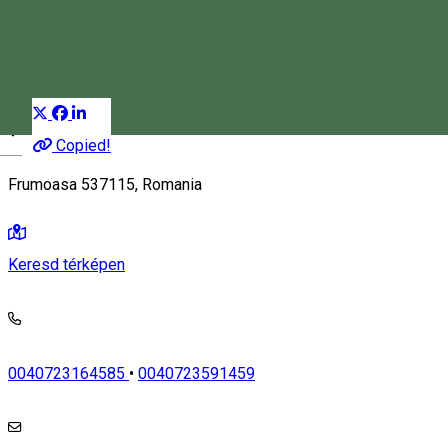
Panzió
Étterem
Sószoba
Distribuie
Copied!
Magyar
Frumoasa 537115, Romania
Keresd térképen
0040723164585
•
0040723591459