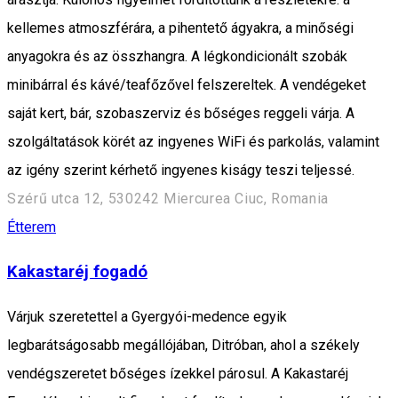
kellemes atmoszférára, a pihentető ágyakra, a minőségi
anyagokra és az összhangra. A légkondicionált szobák
minibárral és kávé/teafőzővel felszereltek. A vendégeket
saját kert, bár, szobaszerviz és bőséges reggeli várja. A
szolgáltatások körét az ingyenes WiFi és parkolás, valamint
az igény szerint kérhető ingyenes kiságy teszi teljessé.
Szérű utca 12, 530242 Miercurea Ciuc, Romania
Étterem
Kakastaréj fogadó
Várjuk szeretettel a Gyergyói-medence egyik
legbarátságosabb megállójában, Ditróban, ahol a székely
vendégszeretet bőséges ízekkel párosul. A Kakastaréj