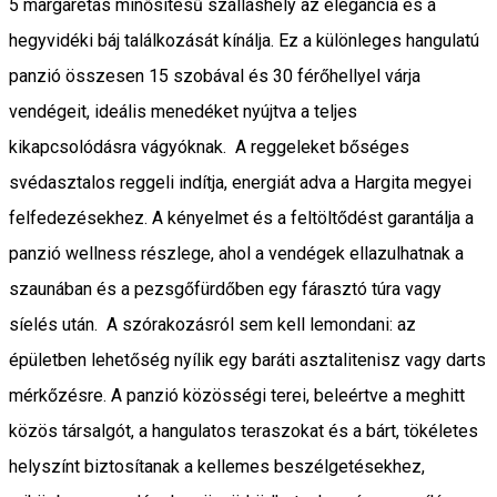
5 margarétás minősítésű szálláshely az elegancia és a
hegyvidéki báj találkozását kínálja. Ez a különleges hangulatú
panzió összesen 15 szobával és 30 férőhellyel várja
vendégeit, ideális menedéket nyújtva a teljes
kikapcsolódásra vágyóknak. A reggeleket bőséges
svédasztalos reggeli indítja, energiát adva a Hargita megyei
felfedezésekhez. A kényelmet és a feltöltődést garantálja a
panzió wellness részlege, ahol a vendégek ellazulhatnak a
szaunában és a pezsgőfürdőben egy fárasztó túra vagy
síelés után. A szórakozásról sem kell lemondani: az
épületben lehetőség nyílik egy baráti asztalitenisz vagy darts
mérkőzésre. A panzió közösségi terei, beleértve a meghitt
közös társalgót, a hangulatos teraszokat és a bárt, tökéletes
helyszínt biztosítanak a kellemes beszélgetésekhez,