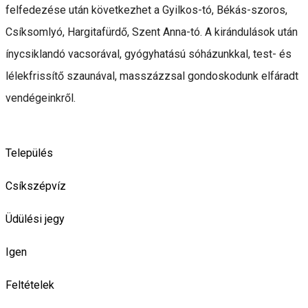
felfedezése után következhet a Gyilkos-tó, Békás-szoros,
Csíksomlyó, Hargitafürdő, Szent Anna-tó. A kirándulások után
ínycsiklandó vacsorával, gyógyhatású sóházunkkal, test- és
lélekfrissítő szaunával, masszázzsal gondoskodunk elfáradt
vendégeinkről.
Település
Csíkszépvíz
Üdülési jegy
Igen
Feltételek