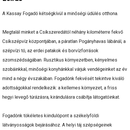
A Kassay Fogadó kétségkívül a minőségi üdülés otthona.
Megtalál minket a Csíkszeredától néhány kilométerre fekvő
Csíkszépvíz központjában, a páratlan Pogányhavas lábánál, a
szépvízi tó, az erdei patakok és borvízforrások
szomszédságában. Rusztikus környezetben, kényelmes
szobáinkkal, minőségi konyhánkkal várjuk vendégeinket az év
mind a négy évszakában. Fogadónk fekvését tekintve kiváló
adottságokkal rendelkezik: a kellemes környezet, a friss
hegyi levegő túrázásra, kirándulásra csábítja látogatóinkat.
Fogadónk tökéletes kiindulópont a székelyföldi
látványosságok bejárásához. A helyi táj szépségeinek