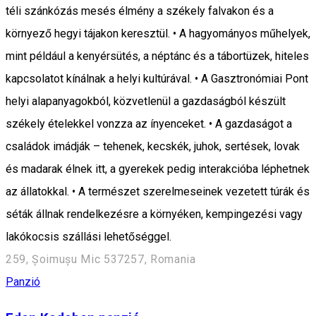
téli szánkózás mesés élmény a székely falvakon és a
környező hegyi tájakon keresztül. • A hagyományos műhelyek,
mint például a kenyérsütés, a néptánc és a tábortüzek, hiteles
kapcsolatot kínálnak a helyi kultúrával. • A Gasztronómiai Pont
helyi alapanyagokból, közvetlenül a gazdaságból készült
székely ételekkel vonzza az ínyenceket. • A gazdaságot a
családok imádják – tehenek, kecskék, juhok, sertések, lovak
és madarak élnek itt, a gyerekek pedig interakcióba léphetnek
az állatokkal. • A természet szerelmeseinek vezetett túrák és
séták állnak rendelkezésre a környéken, kempingezési vagy
lakókocsis szállási lehetőséggel.
259, Șoimușu Mic 537257, Romania
Panzió