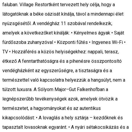
faluban. Village Restortként tervezett hely célja, hogy a
látogatóknak a béke oázisát kínálja, távol a mindennapi élet
nyüzsgésétől. A vendégház 11 szobával rendelkezik,
amelyek a következőket kínálják: • Kényelmes ágyak • Saját
fürdőszoba zuhanyzóval • Központi fűtés • Ingyenes Wi-Fi •
TV • Hozzáférés a közös helyiségekhez: nappali, terasz,
étkező A fenntarthatóságra és a pihenésre összpontosító
vendégházként az egyszerűségre, a tisztaságra és a
természettel való kapcsolatra helyezzük a hangsúlyt, nem a
túlzott luxusra. A Sólyom Major–Gut Falkenhofban a
legnépszerűbb tevékenységek azok, amelyek ötvözik a
természetet, a hagyományokat és az autentikus
kikapcsolódást: • A lovaglás a hely sztárja – kezdőknek és
tapasztalt lovasoknak egyaránt. • A nyári sétakocsikázás és a