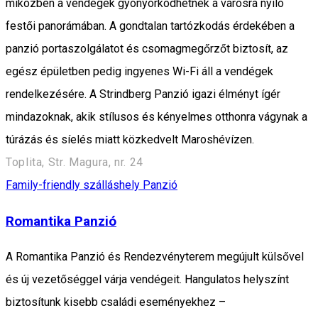
miközben a vendégek gyönyörködhetnek a városra nyíló
festői panorámában. A gondtalan tartózkodás érdekében a
panzió portaszolgálatot és csomagmegőrzőt biztosít, az
egész épületben pedig ingyenes Wi-Fi áll a vendégek
rendelkezésére. A Strindberg Panzió igazi élményt ígér
mindazoknak, akik stílusos és kényelmes otthonra vágynak a
túrázás és síelés miatt közkedvelt Maroshévízen.
Toplita, Str. Magura, nr. 24
Family-friendly szálláshely
Panzió
Romantika Panzió
A Romantika Panzió és Rendezvényterem megújult külsővel
és új vezetőséggel várja vendégeit. Hangulatos helyszínt
biztosítunk kisebb családi eseményekhez –