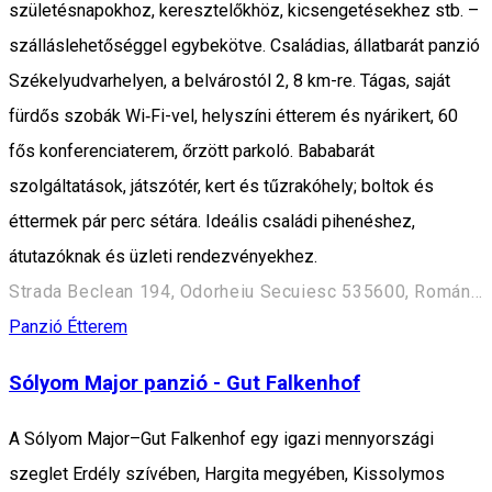
születésnapokhoz, keresztelőkhöz, kicsengetésekhez stb. –
szálláslehetőséggel egybekötve. Családias, állatbarát panzió
Székelyudvarhelyen, a belvárostól 2, 8 km-re. Tágas, saját
fürdős szobák Wi‑Fi-vel, helyszíni étterem és nyárikert, 60
fős konferenciaterem, őrzött parkoló. Bababarát
szolgáltatások, játszótér, kert és tűzrakóhely; boltok és
éttermek pár perc sétára. Ideális családi pihenéshez,
átutazóknak és üzleti rendezvényekhez.
Strada Beclean 194, Odorheiu Secuiesc 535600, Románia
Panzió
Étterem
Sólyom Major panzió - Gut Falkenhof
A Sólyom Major–Gut Falkenhof egy igazi mennyországi
szeglet Erdély szívében, Hargita megyében, Kissolymos