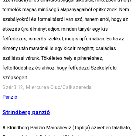
termelők magas minőségű alapanyagaiból építkeznek. Nem
szabályokról és formalitásról van szó, hanem arról, hogy az
étkezés újra élményt adjon: minden tányér egy kis
felfedezés, ismerős ízekkel, mégis új formában. És ha az
élmény után maradnál is egy kicsit: meghitt, családias
szállással várunk. Tökéletes hely a pihenéshez,
feltöltődéshez és ahhoz, hogy felfedezd Székelyföld
szépségeit.
Szérű 12, Miercurea Ciuc/Csíkszereda
Panzió
Strindberg panzió
A Strindberg Panzió Maroshévíz (Toplița) szívében található,