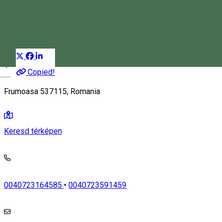
Panzió
Étterem
Sószoba
Distribuie
Copied!
Magyar
Frumoasa 537115, Romania
Keresd térképen
0040723164585
•
0040723591459