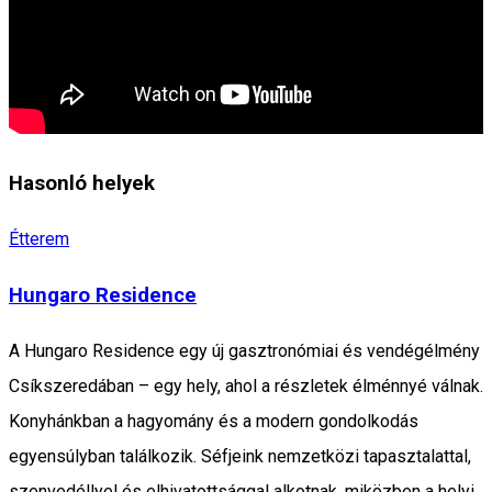
Hasonló helyek
Étterem
Hungaro Residence
A Hungaro Residence egy új gasztronómiai és vendégélmény
Csíkszeredában – egy hely, ahol a részletek élménnyé válnak.
Konyhánkban a hagyomány és a modern gondolkodás
egyensúlyban találkozik. Séfjeink nemzetközi tapasztalattal,
szenvedéllyel és elhivatottsággal alkotnak, miközben a helyi