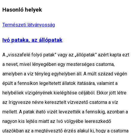
Hasonló helyek
Természeti látványosság
Ivó pataka, az állópatak
A „visszafelé folyó patak” vagy az „állópatak” azért kapta ezt
a nevet, mivel lényegében egy mesterséges csatorna,
amelyben a víz tényleg egyhelyben áll. A múlt század végén
épült a fennsíkon legeltetett állatok itatására, valamint a
helybéliek vízigényének kielégítése céljából. Ekkor jött létre
az Irigyvesze névre keresztelt vízvezető csatorna a víz
mellett. A patak iható vizét levezették a fennsíkig, azonban a
nagyon kis lejtés miatt az Ivó völgyébe leereszkedő
utazókban az a megtévesztő érzés alakul ki, hogy a csatorna