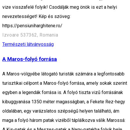
vize visszafelé folyik! Csodálják meg önök is ezt a helyi
nevezetességet! Kép és szöveg:
https://pensiuniharghitene.ro/
Izvoare 537362, Romania
Természeti látványosság
A Maros-folyó forrása
A Maros-völgyébe látogató turisták számára a legfontosabb
turisztikai célpont a Maros-folyó forrása, amely sokak szerint
egyben a legendák forrása is. A folyó tiszta vizű forrásának
kibuggyanása 1350 méter magasságban, a Fekete Rez-hegy
oldalában, egy varázslatos szépségű helyen található, ám
maga a folyó három patak vizéből táplálkozva válik Marossá:
A Kis-patak és a Meszes-patak a Nagy-patakba folyik bele.