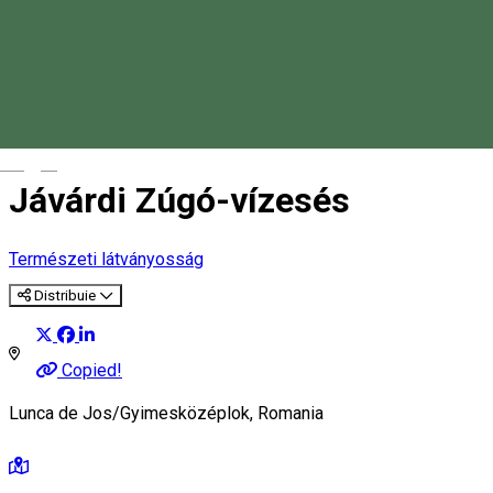
Magyar
Jávárdi Zúgó-vízesés
Természeti látványosság
Distribuie
Copied!
Lunca de Jos/Gyimesközéplok, Romania