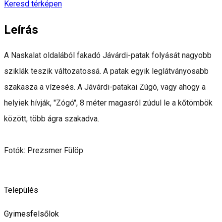
Keresd térképen
Leírás
A Naskalat oldalából fakadó Jávárdi-patak folyását nagyobb
sziklák teszik változatossá. A patak egyik leglátványosabb
szakasza a vízesés. A Jávárdi-patakai Zúgó, vagy ahogy a
helyiek hívják, "Zógó", 8 méter magasról zúdul le a kőtömbök
között, több ágra szakadva.
Fotók: Prezsmer Fülöp
Település
Gyimesfelsőlok