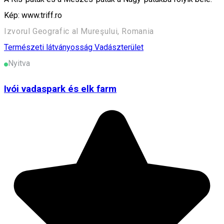
Kép: www.triff.ro
Izvorul Geografic al Mureşului, Romania
Természeti látványosság
Vadászterület
Nyitva
Ivói vadaspark és elk farm