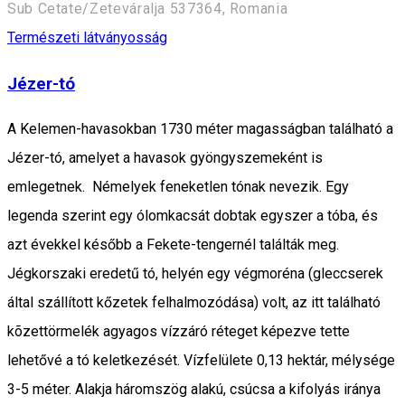
Sub Cetate/Zeteváralja 537364, Romania
Természeti látványosság
Jézer-tó
A Kelemen-havasokban 1730 méter magasságban található a
Jézer-tó, amelyet a havasok gyöngyszemeként is
emlegetnek. Némelyek feneketlen tónak nevezik. Egy
legenda szerint egy ólomkacsát dobtak egyszer a tóba, és
azt évekkel később a Fekete-tengernél találták meg.
Jégkorszaki eredetű tó, helyén egy végmoréna (gleccserek
által szállított kőzetek felhalmozódása) volt, az itt található
kõzettörmelék agyagos vízzáró réteget képezve tette
lehetővé a tó keletkezését. Vízfelülete 0,13 hektár, mélysége
3-5 méter. Alakja háromszög alakú, csúcsa a kifolyás iránya