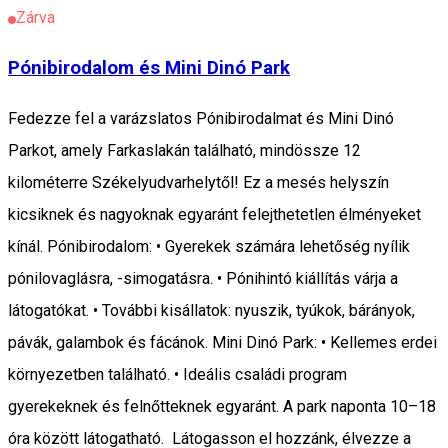
Zárva
Pónibirodalom és Mini Dinó Park
Fedezze fel a varázslatos Pónibirodalmat és Mini Dinó
Parkot, amely Farkaslakán található, mindössze 12
kilométerre Székelyudvarhelytől! Ez a mesés helyszín
kicsiknek és nagyoknak egyaránt felejthetetlen élményeket
kínál. Pónibirodalom: • Gyerekek számára lehetőség nyílik
pónilovaglásra, -simogatásra. • Pónihintó kiállítás várja a
látogatókat. • További kisállatok: nyuszik, tyúkok, bárányok,
pávák, galambok és fácánok. Mini Dinó Park: • Kellemes erdei
környezetben található. • Ideális családi program
gyerekeknek és felnőtteknek egyaránt. A park naponta 10–18
óra között látogatható. Látogasson el hozzánk, élvezze a