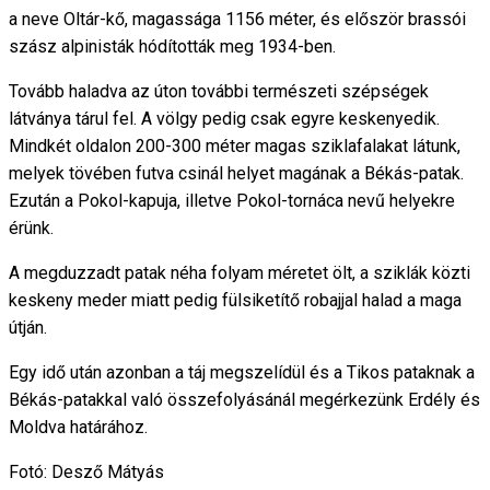
a neve Oltár-kő, magassága 1156 méter, és először brassói
szász alpinisták hódították meg 1934-ben.
Tovább haladva az úton további természeti szépségek
látványa tárul fel. A völgy pedig csak egyre keskenyedik.
Mindkét oldalon 200-300 méter magas sziklafalakat látunk,
melyek tövében futva csinál helyet magának a Békás-patak.
Ezután a Pokol-kapuja, illetve Pokol-tornáca nevű helyekre
érünk.
A megduzzadt patak néha folyam méretet ölt, a sziklák közti
keskeny meder miatt pedig fülsiketítő robajjal halad a maga
útján.
Egy idő után azonban a táj megszelídül és a Tikos pataknak a
Békás-patakkal való összefolyásánál megérkezünk Erdély és
Moldva határához.
Fotó: Desző Mátyás