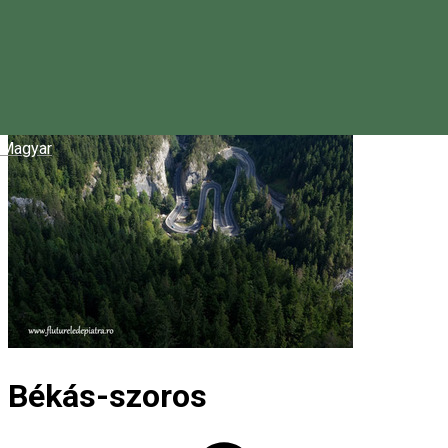
Magyar
Békás-szoros