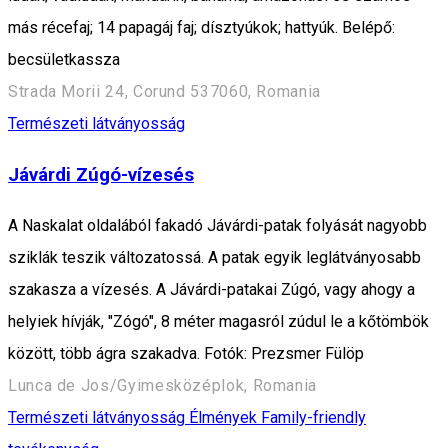
más récefaj; 14 papagáj faj; dísztyúkok; hattyúk. Belépő:
becsületkassza
Strada Morii 24, Corund 537060, Romania
Természeti látványosság
Jávárdi Zúgó-vízesés
A Naskalat oldalából fakadó Jávárdi-patak folyását nagyobb
sziklák teszik változatossá. A patak egyik leglátványosabb
szakasza a vízesés. A Jávárdi-patakai Zúgó, vagy ahogy a
helyiek hívják, "Zógó", 8 méter magasról zúdul le a kőtömbök
között, több ágra szakadva. Fotók: Prezsmer Fülöp
Lunca de Jos/Gyimesközéplok, Romania
Természeti látványosság
Élmények
Family-friendly