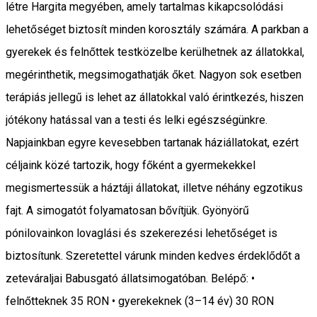
létre Hargita megyében, amely tartalmas kikapcsolódási
lehetőséget biztosít minden korosztály számára. A parkban a
gyerekek és felnőttek testközelbe kerülhetnek az állatokkal,
megérinthetik, megsimogathatják őket. Nagyon sok esetben
terápiás jellegű is lehet az állatokkal való érintkezés, hiszen
jótékony hatással van a testi és lelki egészségünkre.
Napjainkban egyre kevesebben tartanak háziállatokat, ezért
céljaink közé tartozik, hogy főként a gyermekekkel
megismertessük a háztáji állatokat, illetve néhány egzotikus
fajt. A simogatót folyamatosan bővítjük. Gyönyörű
pónilovainkon lovaglási és szekerezési lehetőséget is
biztosítunk. Szeretettel várunk minden kedves érdeklődőt a
zeteváraljai Babusgató állatsimogatóban. Belépő: •
felnőtteknek 35 RON • gyerekeknek (3–14 év) 30 RON