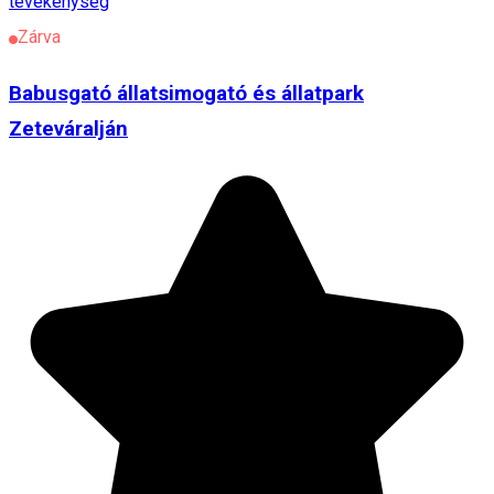
tevékenység
Zárva
Babusgató állatsimogató és állatpark
Zeteváralján