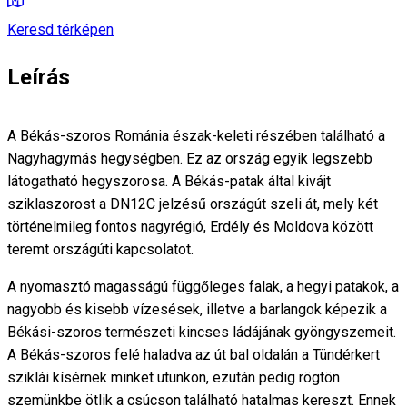
Keresd térképen
Leírás
A Békás-szoros Románia észak-keleti részében található a
Nagyhagymás hegységben. Ez az ország egyik legszebb
látogatható hegyszorosa. A Békás-patak által kivájt
sziklaszorost a DN12C jelzésű országút szeli át, mely két
történelmileg fontos nagyrégió, Erdély és Moldova között
teremt országúti kapcsolatot.
A nyomasztó magasságú függőleges falak, a hegyi patakok, a
nagyobb és kisebb vízesések, illetve a barlangok képezik a
Békási-szoros természeti kincses ládájának gyöngyszemeit.
A Békás-szoros felé haladva az út bal oldalán a Tündérkert
sziklái kísérnek minket utunkon, ezután pedig rögtön
szemünkbe ötlik a csúcson található hatalmas kereszt. Ennek