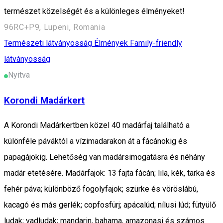
természet közelségét és a különleges élményeket!
96RC+P9, Lupeni, Romania
Természeti látványosság
Élmények
Family-friendly
látványosság
Nyitva
Korondi Madárkert
A Korondi Madárkertben közel 40 madárfaj található a
különféle páváktól a vízimadarakon át a fácánokig és
papagájokig. Lehetőség van madársimogatásra és néhány
madár etetésére. Madárfajok: 13 fajta fácán; lila, kék, tarka és
fehér páva; különböző fogolyfajok; szürke és vöröslábú,
kacagó és más gerlék; copfosfürj; apácalúd; nílusi lúd; fütyülő
ludak; vadludak; mandarin, bahama, amazonasi és számos