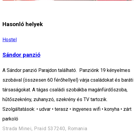
Hasonló helyek
Hostel
Sándor panzió
A Sándor panzió Parajdon található. Panziónk 19 kényelmes
szobával (összesen 60 férőhellyel) várja családokat és baráti
társaságokat. A tágas családi szobákba magánfürdőszoba,
hűtőszekrény, zuhanyzó, szekrény és TV tartozik.
Szolgáltatások: • udvar • terasz • ingyenes wifi • konyha • zárt
parkoló
Strada Minei, Praid 537240, Romania