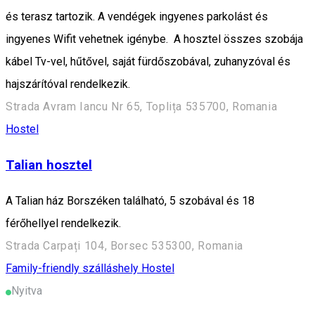
és terasz tartozik. A vendégek ingyenes parkolást és
ingyenes Wifit vehetnek igénybe. A hosztel összes szobája
kábel Tv-vel, hűtővel, saját fürdőszobával, zuhanyzóval és
hajszárítóval rendelkezik.
Strada Avram Iancu Nr 65, Toplița 535700, Romania
Hostel
Talian hosztel
A Talian ház Borszéken található, 5 szobával és 18
férőhellyel rendelkezik.
Strada Carpați 104, Borsec 535300, Romania
Family-friendly szálláshely
Hostel
Nyitva