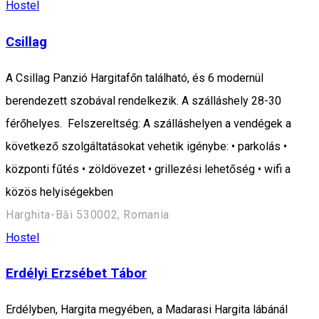
Hostel
Csillag
A Csillag Panzió Hargitafőn található, és 6 modernül
berendezett szobával rendelkezik. A szálláshely 28-30
férőhelyes. Felszereltség: A szálláshelyen a vendégek a
következő szolgáltatásokat vehetik igénybe: • parkolás •
központi fűtés • zöldövezet • grillezési lehetőség • wifi a
közös helyiségekben
Harghita-Băi 530002, Romania
Hostel
Erdélyi Erzsébet Tábor
Erdélyben, Hargita megyében, a Madarasi Hargita lábánál