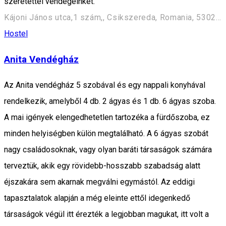
szeretettel vendégeinket.
Kájoni János utca,1 szám,, Csikszereda, Romania, 530204
Hostel
Anita Vendégház
Az Anita vendégház 5 szobával és egy nappali konyhával
rendelkezik, amelyből 4 db. 2 ágyas és 1 db. 6 ágyas szoba.
A mai igények elengedhetetlen tartozéka a fürdőszoba, ez
minden helyiségben külön megtalálható. A 6 ágyas szobát
nagy családosoknak, vagy olyan baráti társaságok számára
terveztük, akik egy rövidebb-hosszabb szabadság alatt
éjszakára sem akarnak megválni egymástól. Az eddigi
tapasztalatok alapján a még eleinte ettől idegenkedő
társaságok végül itt érezték a legjobban magukat, itt volt a