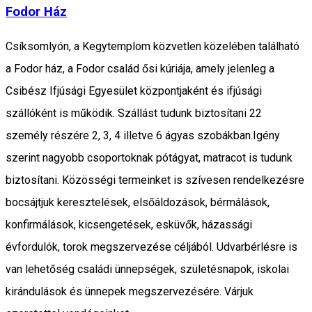
Fodor Ház
Csíksomlyón, a Kegytemplom közvetlen közelében található
a Fodor ház, a Fodor család ősi kúriája, amely jelenleg a
Csibész Ifjúsági Egyesület központjaként és ifjúsági
szállóként is működik. Szállást tudunk biztosítani 22
személy részére 2, 3, 4 illetve 6 ágyas szobákban.Igény
szerint nagyobb csoportoknak pótágyat, matracot is tudunk
biztosítani. Közösségi termeinket is szívesen rendelkezésre
bocsájtjuk keresztelések, elsőáldozások, bérmálások,
konfirmálások, kicsengetések, esküvők, házassági
évfordulók, torok megszervezése céljából. Udvarbérlésre is
van lehetőség családi ünnepségek, születésnapok, iskolai
kirándulások és ünnepek megszervezésére. Várjuk