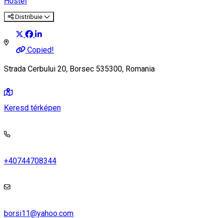
Hostel
Distribuie
Copied!
Strada Cerbului 20, Borsec 535300, Romania
Keresd térképen
+40744708344
borsi11@yahoo.com