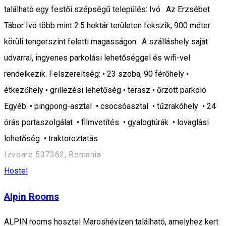
található egy festői szépségű település: Ivó. Az Erzsébet
Tábor Ivó több mint 2.5 hektár területen fekszik, 900 méter
körüli tengerszint feletti magasságon. A szálláshely saját
udvarral, ingyenes parkolási lehetőséggel és wifi-vel
rendelkezik. Felszereltség: • 23 szoba, 90 férőhely •
étkezőhely • grillezési lehetőség • terasz • őrzött parkoló
Egyéb: • pingpong-asztal • csocsóasztal • tűzrakóhely • 24
órás portaszolgálat • filmvetítés • gyalogtúrák • lovaglási
lehetőség • traktoroztatás
Izvoare 537362, Romania
Hostel
Alpin Rooms
ALPIN rooms hosztel Maroshévízen található, amelyhez kert