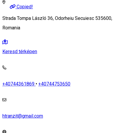
Copied!
Strada Tompa László 36, Odorheiu Secuiesc 535600,
Romania
Keresd térképen
+40744361869
•
+40744753650
htranzit@gmail.com