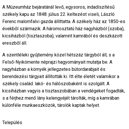
A Múzeumház bejáratánál levő, egysoros, indadíszítésű
székely kapu az 1848. július 22. keltezést viseli, László
Ferenc malomfalvi gazda állíttatta. A székely ház az 1850-es
évekből származik. A háromosztatú ház nagyházból (szoba),
kicsiházból (tisztaszoba), valamint kamrából és deszkázott
ereszből áll.
A szentléleki gyűjtemény közel hétszáz tárgyból áll, s a
Felső-Nyikómente néprajzi hagyományait mutatja be. A
nagyházban a környék jellegzetes bútordarabjait és
berendezési tárgyait állították ki. Itt élte életét valamikor a
székely család: lakó- és hálószobaként is szolgált. A
kicsiházban vagyis a tisztaszobában a vendégeket fogadták,
s a férjhez menő lány kelengyéjét tárolták, míg a kamrában
különféle munkaeszközök, tárolók kaptak helyet.
Település