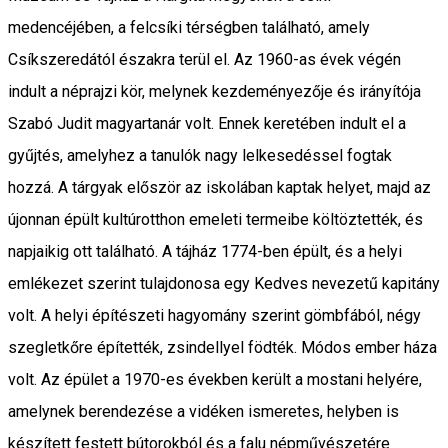
medencéjében, a felcsíki térségben található, amely
Csíkszeredától északra terül el. Az 1960-as évek végén
indult a néprajzi kör, melynek kezdeményezője és irányítója
Szabó Judit magyartanár volt. Ennek keretében indult el a
gyűjtés, amelyhez a tanulók nagy lelkesedéssel fogtak
hozzá. A tárgyak először az iskolában kaptak helyet, majd az
újonnan épült kultúrotthon emeleti termeibe költöztették, és
napjaikig ott található. A tájház 1774-ben épült, és a helyi
emlékezet szerint tulajdonosa egy Kedves nevezetű kapitány
volt. A helyi építészeti hagyomány szerint gömbfából, négy
szegletkőre építették, zsindellyel födték. Módos ember háza
volt. Az épület a 1970-es években került a mostani helyére,
amelynek berendezése a vidéken ismeretes, helyben is
készített festett bútorokból és a falu népművészetére