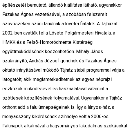
építészetét bemutató, állandó kiállítása látható, ugyanakkor
Fazakas Ágnes vezetésével, a szobában felszerelt
szövõszéken szõni tanulnak a lövétei fiatalok. A Tájházat
2002-ben avatták fel a Lövéte Polgármesteri Hivatala, a
HMKK és a Felsõ-Homoródmente Kistérség
együttmûködésének köszönhetõen. Mihály János
szakirányító, András József gondnok és Fazakas Ágnes
oktató irányításával mûködõ Tájház stabil programmal várja a
látogatóit, akik megismerkedhetnek az egyes néprajzi
eszközök mûködésével és használatával valamint a
szõttesek készítésének folyamatával. Ugyanakkor a Tájház
otthont add a falu ünnepségeinek is. Így a lányos-ház, a
menyasszony kikérésének színhelye volt a 2006-os
Falunapok alkalmával a hagyományos lakodalmas szokásokat