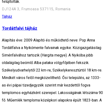
felújították.
DJ124A 3, Frumoasa 537115, Romania
Tájház
Tordátfalvi tájház
Alapítás éve: 2009 Alapító és működtető neve: Pop Anna
Tordátfalva a Nyikómente falvainak egyike. Közigazgatásilag
Siménfalvához tartozik (Hargita megye). A Nyikóba jobb
oldalágilag beömlő Alba pataka völgyfőjében fekszik.
Székelyudvarhelytől 22 km-re, Székelykeresztúrtól 18 km-re.
Mindkét város felől megközelíthető. Ősi település, az 1333-
as évi pápai tizedjegyzék szerint már kezdettől fogva
templomos egyházként szerepel. Lakosságának létszáma 90
fő. Műemlék temploma középkori alapokra épült 1823-ban. A