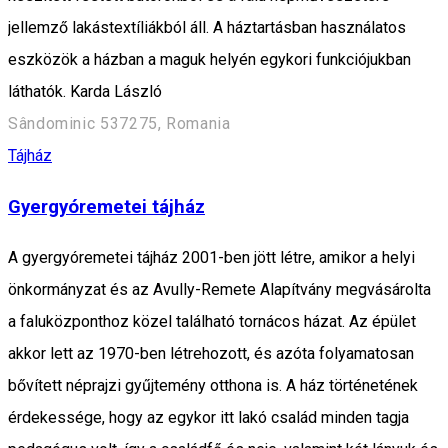
jellemző lakástextíliákból áll. A háztartásban használatos
eszközök a házban a maguk helyén egykori funkciójukban
láthatók. Karda László
Sândominic 537275, Romania
Tájház
Gyergyóremetei tájház
A gyergyóremetei tájház 2001-ben jött létre, amikor a helyi
önkormányzat és az Avully-Remete Alapítvány megvásárolta
a faluközponthoz közel található tornácos házat. Az épület
akkor lett az 1970-ben létrehozott, és azóta folyamatosan
bővített néprajzi gyűjtemény otthona is. A ház történetének
érdekessége, hogy az egykor itt lakó család minden tagja