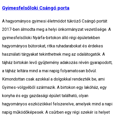
Gyimesfelsőloki Csángó porta
A hagyományos gyimesi életmódot tükröző Csángó portát
2017-ben álmodta meg a helyi önkormányzat vezetősége. A
gyimesfelsőloki Nyárfa-birtokon álló régi épületekben
hagyományos bútorokat, ritka ruhadarabokat és érdekes
használati tárgyakat tekinthetnek meg az odalátogatók. A
tájház birtokán levő gyűjtemény adakozás révén gyarapodott,
a tájház leltára mind a mai napig folyamatosan bővül.
Kimondottan csak azokkal a dolgokkal rendezték be, ami
Gyimes-völgyéből származik. A birtokon egy lakóház, egy
konyha és egy gazdasági épület található, olyan
hagyományos eszközökkel felszerelve, amelyek mind a napi
napig működőképesek. A csűrben egy régi szekér is helyet