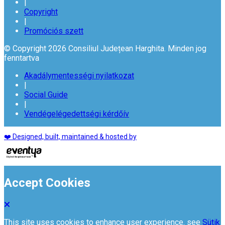
|
Copyright
|
Promóciós szett
© Copyright 2026 Consiliul Județean Harghita. Minden jog
fenntartva
Akadálymentességi nyilatkozat
|
Social Guide
|
Vendégelégedettségi kérdőív
❤️ Designed, built, maintained & hosted by
Accept Cookies
This site uses cookies to enhance user experience. see
Sütik