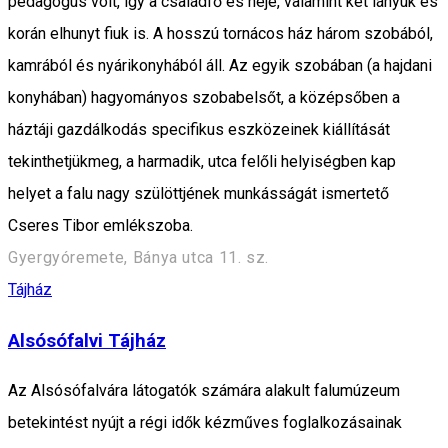
pedagógus volt, így a családfő és neje, valamint két lányuk és
korán elhunyt fiuk is. A hosszú tornácos ház három szobából,
kamrából és nyárikonyhából áll. Az egyik szobában (a hajdani
konyhában) hagyományos szobabelsőt, a középsőben a
háztáji gazdálkodás specifikus eszközeinek kiállítását
tekinthetjükmeg, a harmadik, utca felőli helyiségben kap
helyet a falu nagy szülöttjének munkásságát ismertető
Cseres Tibor emlékszoba.
Gyergyóremete, Bánya utca 11. sz.
Tájház
Alsósófalvi Tájház
Az Alsósófalvára látogatók számára alakult falumúzeum
betekintést nyújt a régi idők kézműves foglalkozásainak