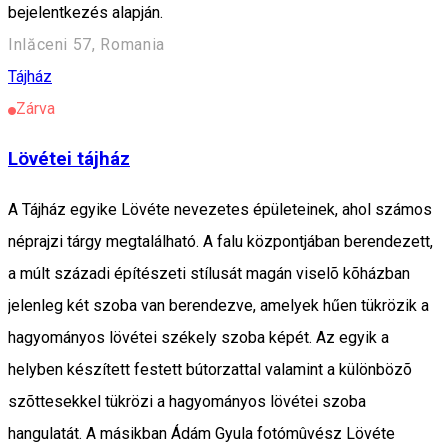
bejelentkezés alapján.
Inlăceni 57, Romania
Tájház
Zárva
Lövétei tájház
A Tájház egyike Lövéte nevezetes épületeinek, ahol számos
néprajzi tárgy megtalálható. A falu központjában berendezett,
a múlt századi építészeti stílusát magán viselõ kõházban
jelenleg két szoba van berendezve, amelyek hűen tükrözik a
hagyományos lövétei székely szoba képét. Az egyik a
helyben készített festett bútorzattal valamint a különbözõ
szõttesekkel tükrözi a hagyományos lövétei szoba
hangulatát. A másikban Ádám Gyula fotómûvész Lövéte