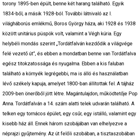
torony 1895-ben épült, benne két harang található. Egyik
1834-ből, a másik 1928-ból. További látnivaló az I.
világháborús emlékmű, Boros György háza, aki 1928 és 1938
között unitárius püspök volt, valamint a Végh kúria. Egy
helybéli mondás szerint „Tordátfalván kezdődik a világvége
felé vezető út”, és ebben a mondatban benne van Tordátfalva
egész titokzatossága és nyugalma. Ebben a kis faluban
található a környék legrégebbi, ma is álló és használatban
lévő székely kapuja, amelyet 1800-ban állítottak fel. A tájház
2009-ben önerőből jött létre. Magántulajdon, működtetője Pop
Anna. Tordátfalván a 14. szám alatti telek udvarán található. A
telken egy tornácos épület, egy csűr, egy istálló, valamint egy
kisebb ház áll. Ennek három szobájában van elhelyezve a
néprajzi gyűjtemény. Az út felőli szobában, a tisztaszobában