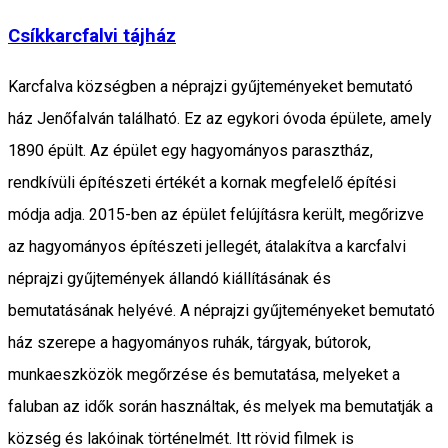
Csíkkarcfalvi tájház
Karcfalva községben a néprajzi gyűjteményeket bemutató
ház Jenőfalván található. Ez az egykori óvoda épülete, amely
1890 épült. Az épület egy hagyományos parasztház,
rendkívüli építészeti értékét a kornak megfelelő építési
módja adja. 2015-ben az épület felújításra került, megőrizve
az hagyományos építészeti jellegét, átalakítva a karcfalvi
néprajzi gyűjtemények állandó kiállításának és
bemutatásának helyévé. A néprajzi gyűjteményeket bemutató
ház szerepe a hagyományos ruhák, tárgyak, bútorok,
munkaeszközök megőrzése és bemutatása, melyeket a
faluban az idők során használtak, és melyek ma bemutatják a
község és lakóinak történelmét. Itt rövid filmek is