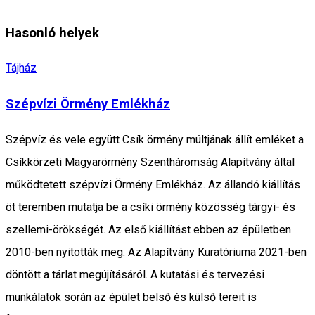
Hasonló helyek
Tájház
Szépvízi Örmény Emlékház
Szépvíz és vele együtt Csík örmény múltjának állít emléket a
Csíkkörzeti Magyarörmény Szentháromság Alapítvány által
működtetett szépvízi Örmény Emlékház. Az állandó kiállítás
öt teremben mutatja be a csíki örmény közösség tárgyi- és
szellemi-örökségét. Az első kiállítást ebben az épületben
2010-ben nyitották meg. Az Alapítvány Kuratóriuma 2021-ben
döntött a tárlat megújításáról. A kutatási és tervezési
munkálatok során az épület belső és külső tereit is