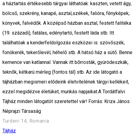
a háztartás értékesebb tárgyai láthatóak: kaszten, vetett ágy,
bölcső, szekrény, kanapé, asztal,székek, falióra, fényképek,
könyvek, falvédők. A középső házban asztal, festett falitéka
(19. századi), fatálas, edénytartó, festett láda stb. Itt
találhatóak a kenderfeldolgozás eszközei is: szövőszék,
fonókerék, tekerőlevél, héhelő stb. A hátsó ház a sütő. Benne
kemence van katlannal. Vannak itt bőrrosták, gyúródeszkák,
teknők, kétkarú mérleg (fontos tál) stb. Az ide látogató a
tájházban megismeri elődeink életvitelének tárgyi kellékeit,
ezzel megidézve életüket, munkás napjaikat.A Tordátfalvi
Tájház minden látogatót szeretettel vár! Forrás: Kriza János
Néprajzi Társaság
Turdeni 14, Romania
Tájház