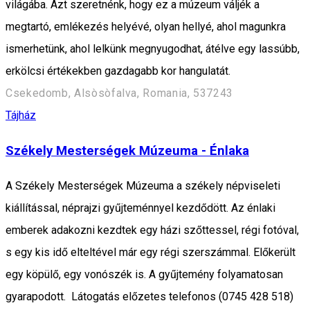
világába. Azt szeretnénk, hogy ez a múzeum váljék a
megtartó, emlékezés helyévé, olyan hellyé, ahol magunkra
ismerhetünk, ahol lelkünk megnyugodhat, átélve egy lassúbb,
erkölcsi értékekben gazdagabb kor hangulatát.
Csekedomb, Alsòsòfalva, Romania, 537243
Tájház
Székely Mesterségek Múzeuma - Énlaka
A Székely Mesterségek Múzeuma a székely népviseleti
kiállítással, néprajzi gyűjteménnyel kezdődött. Az énlaki
emberek adakozni kezdtek egy házi szőttessel, régi fotóval,
s egy kis idő elteltével már egy régi szerszámmal. Előkerült
egy köpülő, egy vonószék is. A gyűjtemény folyamatosan
gyarapodott. Látogatás előzetes telefonos (0745 428 518)