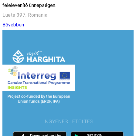
felelevenítõ ünnepségen.
Lueta 397, Romania
Bővebben
INGYENES LETÖLTÉS