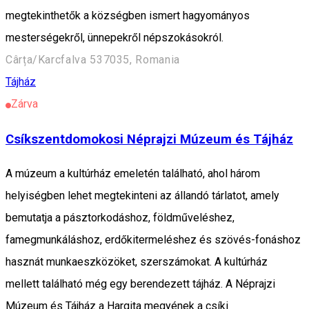
megtekinthetők a községben ismert hagyományos
mesterségekről, ünnepekről népszokásokról.
Cârța/Karcfalva 537035, Romania
Tájház
Zárva
Csíkszentdomokosi Néprajzi Múzeum és Tájház
A múzeum a kultúrház emeletén található, ahol három
helyiségben lehet megtekinteni az állandó tárlatot, amely
bemutatja a pásztorkodáshoz, földműveléshez,
famegmunkáláshoz, erdőkitermeléshez és szövés-fonáshoz
hasznát munkaeszközöket, szerszámokat. A kultúrház
mellett található még egy berendezett tájház. A Néprajzi
Múzeum és Tájház a Hargita megyének a csíki