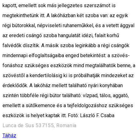
kapott, emellett sok más jellegzetes szerszámot is
megtekinthetünk itt. A lakóházban két szoba van: az egyik
régi bútorokkal, népviseleti ruhaneműkkel, és a vetett ággyal
az eredeti csángó szoba hangulatát idézi, falait korhű
falvédők díszítik. A másik szoba leginkább a régi csángók
mindennapi elfoglaltságaiba enged betekintést: a szövés-
fonáshoz szükséges eszközök mind megtalálhatók benne, a
szövéstől a kendertilolásig ki is próbálhatják mindezeket az
érdeklődők. A lakóház mellett található nyári konyhában
szintén többféle régi bútor található: vízpad, tálos, aggató,
emellett a sütőkemence és a tejfeldolgozáshoz szükséges
eszközök is helyet kaptak itt. Fotó: László F. Csaba
Lunca de Sus 537155, Romania
Tájház