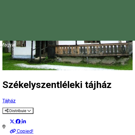
Magyar
Székelyszentléleki tájház
Tájház
Distribuie
Copied!