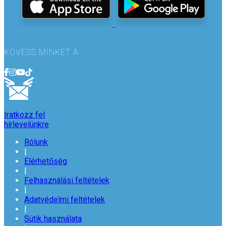
KÖVESS MINKET A
Iratkozz fel
hírlevelünkre
Rólunk
|
Elérhetőség
|
Felhasználási feltételek
|
Adatvédelmi feltételek
|
Sütik használata