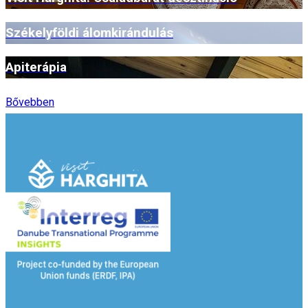
Székelyföldi álomkirándulás
Apiterápia
Bővebben