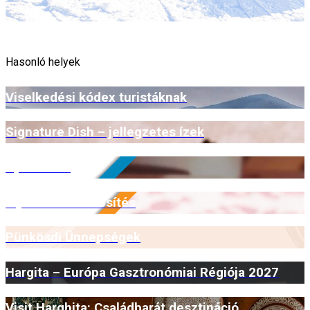
Hasonló helyek
Viselkedési kódex turistáknak
Signature Dish – jellegzetes ízek
Open Farm
Myrmidone minősítés
Pünkösdi Ünnepségek
Hargita – Európa Gasztronómiai Régiója 2027
Visit Harghita: Családbarát desztináció