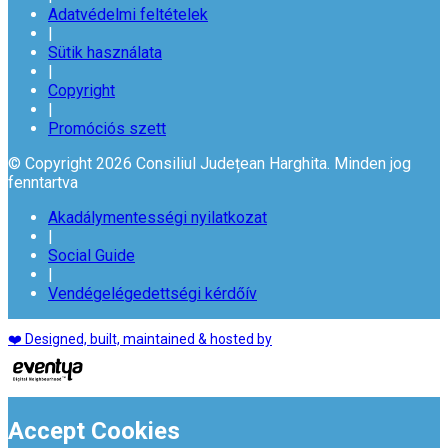
Adatvédelmi feltételek
|
Sütik használata
|
Copyright
|
Promóciós szett
© Copyright 2026 Consiliul Județean Harghita. Minden jog
fenntartva
Akadálymentességi nyilatkozat
|
Social Guide
|
Vendégelégedettségi kérdőív
❤️ Designed, built, maintained & hosted by
Accept Cookies