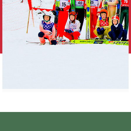
Sízés és snowboardozás
Hargita megyében
Hargitai vezércikk