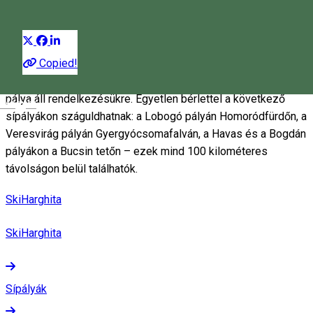
Distribuie
A sízés szerelmesei számos pályán hódolhatnak
Copied!
szenvedélyüknek, legyenek akár kezdők, akár haladók. A
Hargita-hegységben, akárcsak az egész megyében is több
pálya áll rendelkezésükre. Egyetlen bérlettel a következő
Magyar
sípályákon száguldhatnak: a Lobogó pályán Homoródfürdőn, a
Veresvirág pályán Gyergyócsomafalván, a Havas és a Bogdán
pályákon a Bucsin tetőn – ezek mind 100 kilométeres
távolságon belül találhatók.
SkiHarghita
SkiHarghita
Sípályák