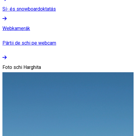
Sí- és snowboardoktatás
Webkamerák
Pârtii de schi pe webcam
Foto schi Harghita