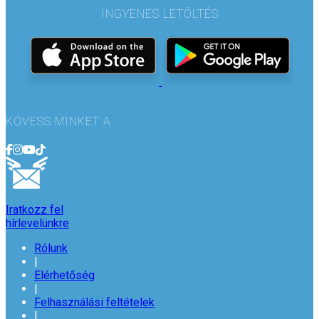
INGYENES LETÖLTÉS
KÖVESS MINKET A
Iratkozz fel
hírlevelünkre
Rólunk
|
Elérhetőség
|
Felhasználási feltételek
|