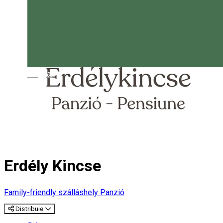
Magyar
Erdély Kincse
Family-friendly szálláshely
Panzió
Distribuie