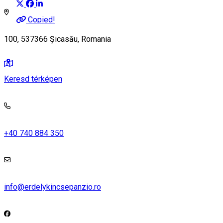
Copied!
100, 537366 Șicasău, Romania
Keresd térképen
+40 740 884 350
info@erdelykincsepanzio.ro