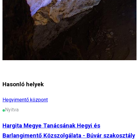
Hasonló helyek
Hegyimentő központ
Nyitva
Hargita Megye Tanácsának Hegyi és
Barlangimentő Közszolgálata - Búvár szakosztály