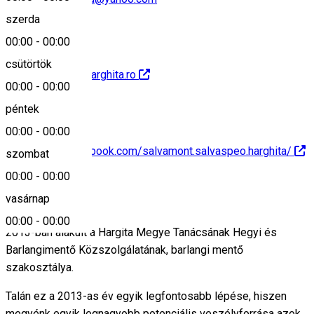
szerda
00:00
-
00:00
csütörtök
http://salvamontharghita.ro
00:00
-
00:00
péntek
00:00
-
00:00
https://www.facebook.com/salvamont.salvaspeo.harghita/
szombat
00:00
-
00:00
Leírás
vasárnap
00:00
-
00:00
2013-ban alakult a Hargita Megye Tanácsának Hegyi és
Barlangimentő Közszolgálatának, barlangi mentő
szakosztálya.
Talán ez a 2013-as év egyik legfontosabb lépése, hiszen
megyénk egyik legnagyobb potenciális veszélyforrása azok