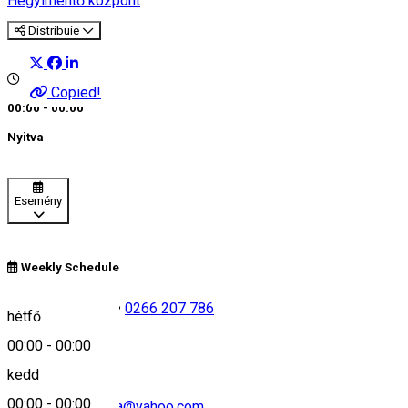
Hegyimentő központ
Distribuie
Copied!
00:00 - 00:00
Nyitva
Esemény
Weekly Schedule
+40726 686 671
•
0266 207 786
hétfő
00:00
-
00:00
kedd
00:00
-
00:00
salvamontharghita@yahoo.com