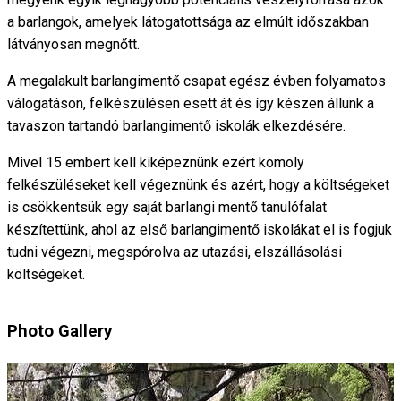
a barlangok, amelyek látogatottsága az elmúlt időszakban
látványosan megnőtt.
A megalakult barlangimentő csapat egész évben folyamatos
válogatáson, felkészülésen esett át és így készen állunk a
tavaszon tartandó barlangimentő iskolák elkezdésére.
Mivel 15 embert kell kiképeznünk ezért komoly
felkészüléseket kell végeznünk és azért, hogy a költségeket
is csökkentsük egy saját barlangi mentő tanulófalat
készítettünk, ahol az első barlangimentő iskolákat el is fogjuk
tudni végezni, megspórolva az utazási, elszállásolási
költségeket.
Photo Gallery