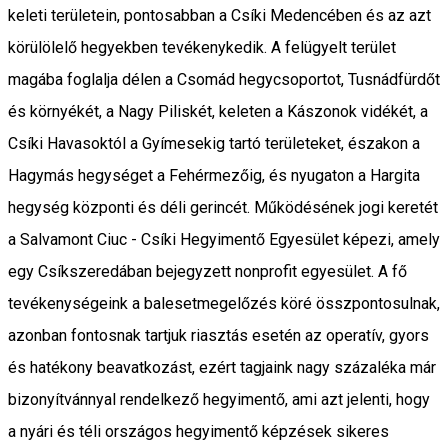
keleti területein, pontosabban a Csíki Medencében és az azt
körülölelő hegyekben tevékenykedik. A felügyelt terület
magába foglalja délen a Csomád hegycsoportot, Tusnádfürdőt
és környékét, a Nagy Piliskét, keleten a Kászonok vidékét, a
Csíki Havasoktól a Gyímesekig tartó területeket, északon a
Hagymás hegységet a Fehérmezőig, és nyugaton a Hargita
hegység központi és déli gerincét. Működésének jogi keretét
a Salvamont Ciuc - Csíki Hegyimentő Egyesület képezi, amely
egy Csíkszeredában bejegyzett nonprofit egyesület. A fő
tevékenységeink a balesetmegelőzés köré összpontosulnak,
azonban fontosnak tartjuk riasztás esetén az operatív, gyors
és hatékony beavatkozást, ezért tagjaink nagy százaléka már
bizonyítvánnyal rendelkező hegyimentő, ami azt jelenti, hogy
a nyári és téli országos hegyimentő képzések sikeres