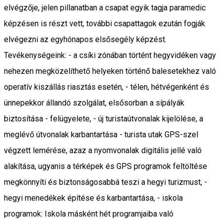
elvégzője, jelen pillanatban a csapat egyik tagja paramedic
képzésen is részt vett, további csapattagok ezután fogják
elvégezni az egyhónapos elsősegély képzést.
Tevékenységeink: - a csíki zónában történt hegyvidéken vagy
nehezen megközelíthető helyeken történő balesetekhez való
operatív kiszállás riasztás esetén, - télen, hétvégenként és
ünnepekkor állandó szolgálat, elsősorban a sípályák
biztosítása - felügyelete, - új turistaútvonalak kijelölése, a
meglévő útvonalak karbantartása - turista utak GPS-szel
végzett lemérése, azaz a nyomvonalak digitális jellé való
alakítása, ugyanis a térképek és GPS programok feltöltése
megkönnyíti és biztonságosabbá teszi a hegyi turizmust, -
hegyi menedékek építése és karbantartása, - iskola
programok: Iskola másként hét programjaiba való