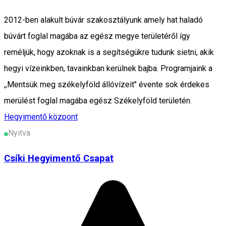
2012-ben alakult búvár szakosztályunk amely hat haladó
búvárt foglal magába az egész megye területéről így
reméljük, hogy azoknak is a segítségükre tudunk sietni, akik
hegyi vízeinkben, tavainkban kerülnek bajba. Programjaink a
,,Mentsük meg székelyföld állóvízeit" évente sok érdekes
merülést foglal magába egész Székelyföld területén.
Hegyimentő központ
Nyitva
Csíki Hegyimentő Csapat