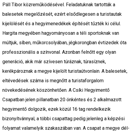
Páll Tibor közreműködésével. Feladatuknak tartották a
balesetek megelőzését, ezért elsődlegesen a turistautak
kijelölését és a hegyimenedékek építését tűzték ki célul.
Hargita megyében hagyományosan a téli sportoknak van
múltjuk, síben, műkorcsolyában, jégkorongban évtizedek óta
professzionális a színvonal. Azonban felnőtt egy olyan
generáció, akik már szívesen túráznak, túrasíznek,
kerékpároznak a megye kijelölt turistaútvonlain. A balesetek,
eltévedések száma is megnőtt a turistaforgalom
növekedésének köszönhetően. A Csíki Hegyimentő
Csapatban jelen pillanatban 20 önkéntes és 2 alkalmazott
hegyimentő dolgozik, ezek közül 16 tag rendelkezik
bizonyítvánnyal, a többi csapattag pedig jelenleg a képzési
folyamat valamelyik szakaszában van. A csapat a megye dél-