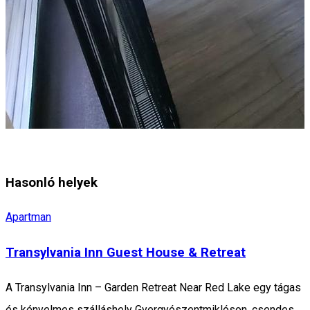
Hasonló helyek
Apartman
Transylvania Inn Guest House & Retreat
A Transylvania Inn – Garden Retreat Near Red Lake egy tágas
és kényelmes szálláshely Gyergyószentmiklóson, csendes