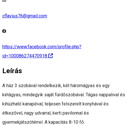
cflavius76@gmail.com
https://www.facebook.com/profile.php?
id=100086274470918
Leírás
A ház 3 szobával rendelkezik, két háromágyas és egy
kétágyas, mindegyik saját fürdőszobával. Tágas nappalival és
kihúzható kanapéval, teljesen felszerelt konyhával és
étkezővel, nagy udvarral, kerti pavilonnal és
gyermekjátszótérrel. A kapacitás 8-10 fő.