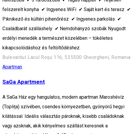
felszerelt konyha ✔ Ingyenes WiFi ✔ Saját kert és terasz ✔
Piknikező és kültéri pihenőrész ✔ Ingyenes parkolás ✔
Családbarát szálláshely ✔ Nemdohányzó szobák Nyugodt
erdélyi menedék a természet közelében – tökéletes
kikapcsolódáshoz és feltöltődéshez.
Bulevardul Lacul Roșu 116, 535500 Gheorgheni, Romania
Apartman
SaGa Apartment
A SaGa Ház egy hangulatos, modern apartman Maroshévíz
(Toplița) szívében, csendes környezetben, gyönyörű hegyi
kilátással. Ideális választás pároknak, kisebb családoknak
vagy azoknak, akik kényelmes szállást keresnek a