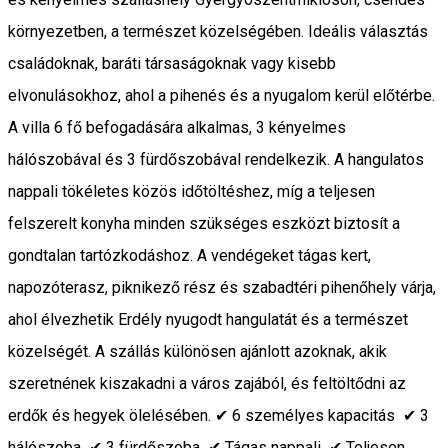
környezetben, a természet közelségében. Ideális választás
családoknak, baráti társaságoknak vagy kisebb
elvonulásokhoz, ahol a pihenés és a nyugalom kerül előtérbe.
A villa 6 fő befogadására alkalmas, 3 kényelmes
hálószobával és 3 fürdőszobával rendelkezik. A hangulatos
nappali tökéletes közös időtöltéshez, míg a teljesen
felszerelt konyha minden szükséges eszközt biztosít a
gondtalan tartózkodáshoz. A vendégeket tágas kert,
napozóterasz, piknikező rész és szabadtéri pihenőhely várja,
ahol élvezhetik Erdély nyugodt hangulatát és a természet
közelségét. A szállás különösen ajánlott azoknak, akik
szeretnének kiszakadni a város zajából, és feltöltődni az
erdők és hegyek ölelésében. ✔ 6 személyes kapacitás ✔ 3
hálószoba ✔ 3 fürdőszoba ✔ Tágas nappali ✔ Teljesen