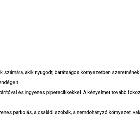
ok számára, akik nyugodt, barátságos környezetben szeretnének
endégeit.
zárítóval és ingyenes piperecikkekkel. A kényelmet tovább fokoz
yenes parkolás, a családi szobák, a nemdohányzó környezet, val