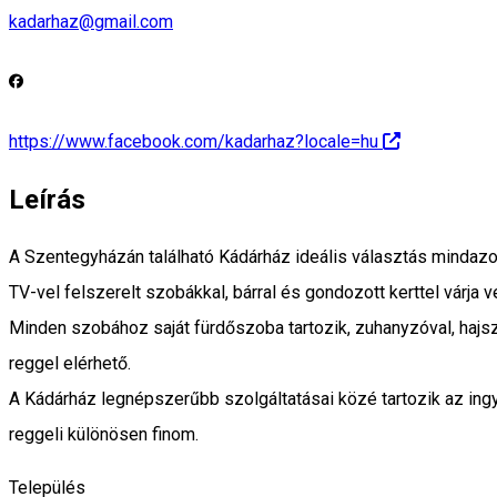
kadarhaz@gmail.com
https://www.facebook.com/kadarhaz?locale=hu
Leírás
A Szentegyházán található Kádárház ideális választás mindaz
TV-vel felszerelt szobákkal, bárral és gondozott kerttel várja v
Minden szobához saját fürdőszoba tartozik, zuhanyzóval, hajs
reggel elérhető.
A Kádárház legnépszerűbb szolgáltatásai közé tartozik az ing
reggeli különösen finom.
Település