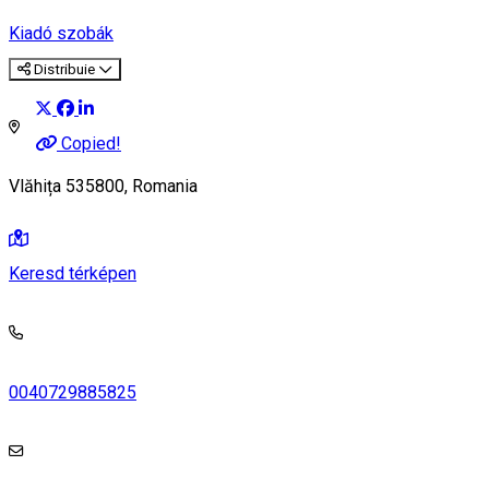
Kiadó szobák
Distribuie
Copied!
Vlăhița 535800, Romania
Keresd térképen
0040729885825