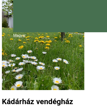
Magyar
Kádárház vendégház