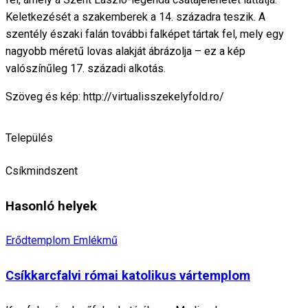
Keletkezését a szakemberek a 14. századra teszik. A
szentély északi falán további falképet tártak fel, mely egy
nagyobb méretű lovas alakját ábrázolja – ez a kép
valószínűleg 17. századi alkotás.
Szöveg és kép: http://virtualisszekelyfold.ro/
Település
Csíkmindszent
Hasonló helyek
Erődtemplom
Emlékmű
Csíkkarcfalvi római katolikus vártemplom