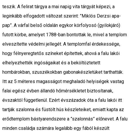
teszik. A felirat tárgya a mai napig vita tárgyát képezi, a
leginkább elfogadott változat szerint: ”Miklós Derzsi apa-
pap”. A várfal belső oldalán egykor körfolyosó (gyilokjáró)
futott körbe, amelyet 1788-ban bontottak le, mivel a templom
elveszítette védelmi jellegét. A templomfal érdekessége,
hogy félnyeregtetős színeket építettek, ahová a falu lakói
elhelyezhették ingóságaikat és a beköltöztetett
hombárokban, szuszékokban gabonakészletüket tarthatták.
Itt az 5 méteres magasságot meghaladó helyiségek vastag
falai egész évben állandó hőmérsékletet biztosítanak,
évszaktól függetlenül. Ezért évszázadok óta a falu lakói itt
tartják szalonna és füstölt hús készleteiket, emiatt kapta az
erődtemplom bástyarendszere a ”szalonnás” előnevet. A falu
minden családja számára legalább egy fából készült