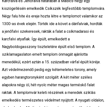
Karcfalva és Jenőfalva határában a Madics-hegy egy
kiszögellésén emelkedik Csíkszék legfestőibb templomvára.
Négy falu hite és ereje hozta létre e templomot valamikor az
1300-as évek elején. Törték ide a követ a dánfalviak, hordták
a jenőfalvi szekeresek, rakták a falat a csíkmadarasi és
karcfalvi atyafiak. Így épült, emelkedett a
Nagyboldogasszony tiszteletére épült első templom. A
sziklamagaslaton emelt templom önmagát ajánlotta
menedékül, ezért aztán a 15. században várfal épült köréje.
Azt védelmezendő pedig egy kétemeletes torony, amely
egyben harangtoronyként szolgált. A két méter széles
alapokra négy öl, hét-nyolc méter magas terméskő falat
raktak. A templomvár keleti részének a meredek sziklás
emelkedés természetes védelmet nyújtott. A nyugati oldalon,