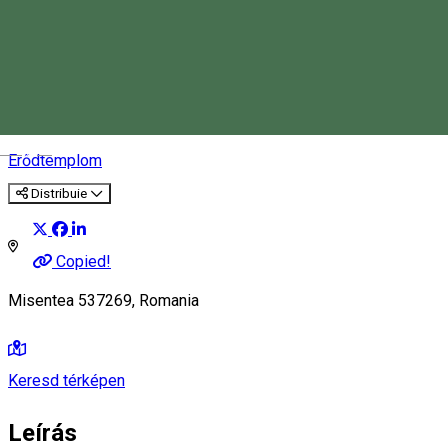
Csíkmindszenti erődtemplom
Magyar
Erődtemplom
Distribuie
Copied!
Misentea 537269, Romania
Keresd térképen
Leírás