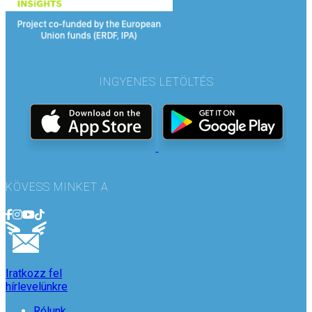
INGYENES LETÖLTÉS
KÖVESS MINKET A
Iratkozz fel
hírlevelünkre
Rólunk