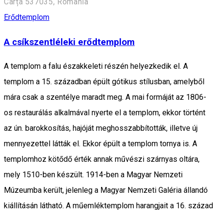
Cârța 537035, Romania
Erődtemplom
A csíkszentléleki erődtemplom
A templom a falu északkeleti részén helyezkedik el. A
templom a 15. században épült gótikus stílusban, amelyből
mára csak a szentélye maradt meg. A mai formáját az 1806-
os restaurálás alkalmával nyerte el a templom, ekkor történt
az ún. barokkosítás, hajóját meghosszabbították, illetve új
mennyezettel látták el. Ekkor épült a templom tornya is. A
templomhoz kötődő érték annak művészi szárnyas oltára,
mely 1510-ben készült. 1914-ben a Magyar Nemzeti
Múzeumba került, jelenleg a Magyar Nemzeti Galéria állandó
kiállításán látható. A műemléktemplom harangjait a 16. század