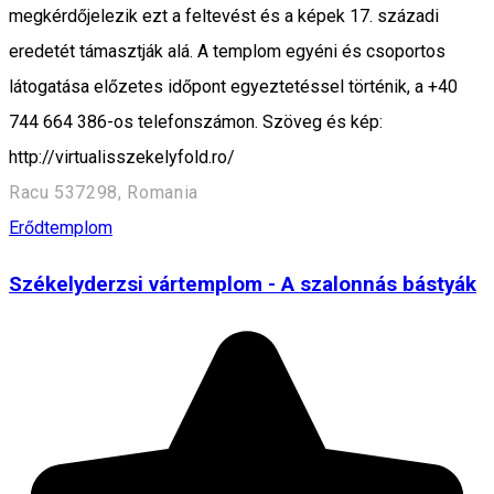
megkérdőjelezik ezt a feltevést és a képek 17. századi
eredetét támasztják alá. A templom egyéni és csoportos
látogatása előzetes időpont egyeztetéssel történik, a +40
744 664 386-os telefonszámon. Szöveg és kép:
http://virtualisszekelyfold.ro/
Racu 537298, Romania
Erődtemplom
Székelyderzsi vártemplom - A szalonnás bástyák