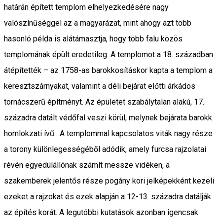
határán épített templom elhelyezkedésére nagy
valószínűséggel az a magyarázat, mint ahogy azt több
hasonló példa is alátámasztja, hogy több falu közös
templomának épült eredetileg. A templomot a 18. században
átépítették – az 1758-as barokkosításkor kapta a templom a
keresztszárnyakat, valamint a déli bejárat előtti árkádos
tornácszerű építményt. Az épületet szabálytalan alakú, 17.
századra datált védőfal veszi körül, melynek bejárata barokk
homlokzati ívű. A templommal kapcsolatos viták nagy része
a torony különlegességéből adódik, amely furcsa rajzolatai
révén egyedülállónak számít messze vidéken, a
szakemberek jelentős része pogány kori jelképekként kezeli
ezeket a rajzokat és ezek alapján a 12-13. századra datálják
az építés korát. A legutóbbi kutatások azonban igencsak