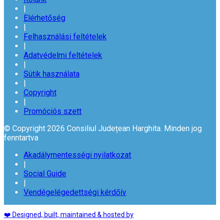
|
Elérhetőség
|
Felhasználási feltételek
|
Adatvédelmi feltételek
|
Sütik használata
|
Copyright
|
Promóciós szett
© Copyright 2026 Consiliul Județean Harghita. Minden jog
fenntartva
Akadálymentességi nyilatkozat
|
Social Guide
|
Vendégelégedettségi kérdőív
❤️ Designed, built, maintained & hosted by