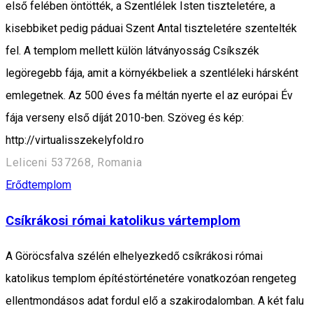
első felében öntötték, a Szentlélek Isten tiszteletére, a
kisebbiket pedig páduai Szent Antal tiszteletére szentelték
fel. A templom mellett külön látványosság Csíkszék
legöregebb fája, amit a környékbeliek a szentléleki hársként
emlegetnek. Az 500 éves fa méltán nyerte el az európai Év
fája verseny első díját 2010-ben. Szöveg és kép:
http://virtualisszekelyfold.ro
Leliceni 537268, Romania
Erődtemplom
Csíkrákosi római katolikus vártemplom
A Göröcsfalva szélén elhelyezkedő csíkrákosi római
katolikus templom építéstörténetére vonatkozóan rengeteg
ellentmondásos adat fordul elő a szakirodalomban. A két falu