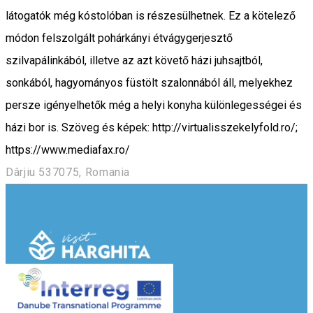
látogatók még kóstolóban is részesülhetnek. Ez a kötelező
módon felszolgált pohárkányi étvágygerjesztő
szilvapálinkából, illetve az azt követő házi juhsajtból,
sonkából, hagyományos füstölt szalonnából áll, melyekhez
persze igényelhetők még a helyi konyha különlegességei és
házi bor is. Szöveg és képek: http://virtualisszekelyfold.ro/;
https://www.mediafax.ro/
Dârjiu 537075, Romania