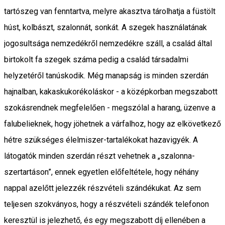
tartószeg van fenntartva, melyre akasztva tárolhatja a füstölt
húst, kolbászt, szalonnát, sonkát. A szegek használatának
jogosultsága nemzedékről nemzedékre száll, a család által
birtokolt fa szegek száma pedig a család társadalmi
helyzetéről tanúskodik. Még manapság is minden szerdán
hajnalban, kakaskukorékoláskor - a középkorban megszabott
szokásrendnek megfelelően - megszólal a harang, üzenve a
falubelieknek, hogy jöhetnek a várfalhoz, hogy az elkövetkező
hétre szükséges élelmiszer-tartalékokat hazavigyék. A
látogatók minden szerdán részt vehetnek a „szalonna-
szertartáson”, ennek egyetlen előfeltétele, hogy néhány
nappal azelőtt jelezzék részvételi szándékukat. Az sem
teljesen szokványos, hogy a részvételi szándék telefonon
keresztül is jelezhető, és egy megszabott díj ellenében a