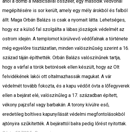
ahol a domb a Madicsával összeér, egy második védvonal
megépítésére is sor került, amely egy mély árokból és falból
állt. Maga Orbán Balázs is csak a nyomait látta. Lehetséges,
hogy ez a külső fal szolgálta a lábas jószágok védelmét az
ostrom idején. A templomot körülvevő védőfalnak a története
még egyelőre tisztázatlan, minden valószínűség szerint a 16.
század táján építhették. Orbán Balázs valószínűnek tartja,
hogy a várfal a török betörések ellen készült, hogy az Olt
felvidékének lakói ott oltalmazhassák magukat. A vár
védelmét tovább fokozta, és a kapu védőit óvta a lőfegyverek
ellen a bejárat elé, valószínűleg a 17. században épített,
vékony pajzsfal vagy barbakán. A torony kívülre eső,
eredetileg boltíves kapunyílását védelmi megfontolásokból
ajtónyira szűkítették. A bejárattól balra pedig lőrést nyitottak.