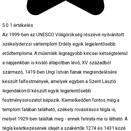
5.0
1 értékelés
Az 1999-ben az UNESCO Világörökség részévé nyilvánított
székelyderzsi vártemplom Erdély egyik legjelentősebb
erődtemploma. A műemlék legnagyobb kincsei kétségtelenül
a napjainkban is kiváló állapotban lévő, XV. századból
származó, 1419-ben Ungi István fiának megrendelésére
készült falfestmények, amelyek egyben a Szent László
legendakörről készült egyik legjelentősebb
festménysorozatot képezik. Kiemelkedően fontos még a
templom falában található, székely rovásírásos tégla is,
melyet 1929-ben találtak meg - ennek felirata ma is látható. A
tégla keletkezésének idejét a szakértők 1274 és 1431 közé