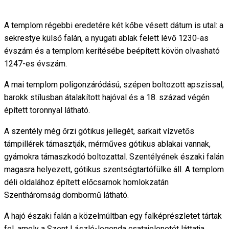
A templom régebbi eredetére két kőbe vésett dátum is utal: a
sekrestye külső falán, a nyugati ablak felett lévő 1230-as
évszám és a templom kerítésébe beépített kövön olvasható
1247-es évszám.
A mai templom poligonzáródású, szépen boltozott apszissal,
barokk stílusban átalakított hajóval és a 18. század végén
épített toronnyal látható.
A szentély még őrzi gótikus jellegét, sarkait vízvetős
támpillérek támasztják, mérműves gótikus ablakai vannak,
gyámokra támaszkodó boltozattal. Szentélyének északi falán
magasra helyezett, gótikus szentségtartófülke áll. A templom
déli oldalához épített előcsarnok homlokzatán
Szentháromság dombormű látható.
A hajó északi falán a közelmúltban egy falképrészletet tártak
fel, amely a Szent László-legenda csatajelenetét láttatja.