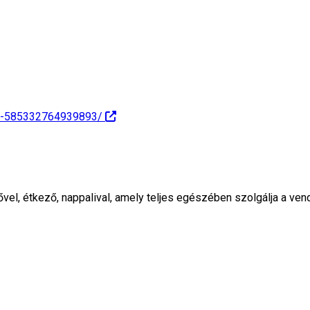
z-585332764939893/
ővel, étkező, nappalival, amely teljes egészében szolgálja a ve