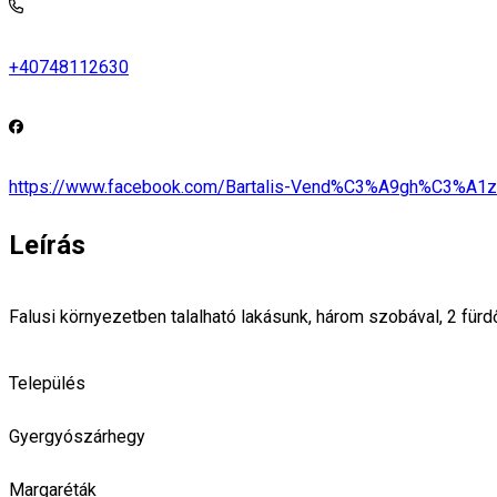
+40748112630
https://www.facebook.com/Bartalis-Vend%C3%A9gh%C3%A1
Leírás
Falusi környezetben talalható lakásunk, három szobával, 2 fürd
Település
Gyergyószárhegy
Margaréták