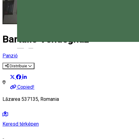
Bartalis Vendegház
Magyar
Panzió
Distribuie
Copied!
Lăzarea 537135, Romania
Keresd térképen