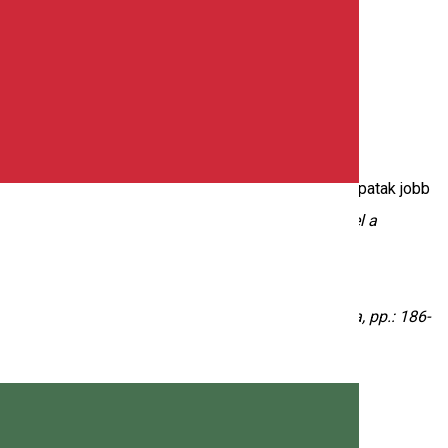
 építette és működtette a két világháború között. A patak jobb
kfalvi György Etelka biológia tanárnő a
Fedezzük fel a
ég szolgálatában. Csíkszereda: Tipographic Nyomda, pp.: 186-