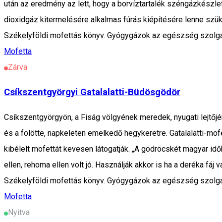
után az eredmény az lett, hogy a borvíztartalék széngázkészlet
dioxidgáz kitermelésére alkalmas fúrás kiépítésére lenne szüks
Székelyföldi mofettás könyv. Gyógygázok az egészség szolgál
Mofetta
Zárva
Csíkszentgyörgyi Gatalalatti-Büdösgödör
Csíkszentgyörgyön, a Fiság völgyének meredek, nyugati lejtőjén
és a fölötte, napkeleten emelkedő hegykeretre. Gatalalatti-mof
kibélelt mofettát kevesen látogatják. „A gödröcskét magyar idő
ellen, rehoma ellen volt jó. Használják akkor is ha a deréka fáj
Székelyföldi mofettás könyv. Gyógygázok az egészség szolgál
Mofetta
Nyitva