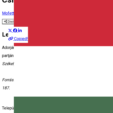
Mofetta
Distribuie
Leírás
Copied!
Adorján-fürdőtől délkeletre Vermed-patak szűk völgyében állott
partján büdös-gödör szolgált a reumatikus betegségek gyógyítá
Székelyföld természeti értékeit
című iskolai pályázatra készülve
Forrás: Incze Réka, Jánosi Csaba, Kisgyörgy Zoltán, Tatár Má
187.
Település