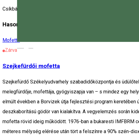
Csíkbánkfalva
Hasonló helyek
Mofetta
Magyar
Zárva
Szejkefürdői mofetta
Szejkefürdő Székelyudvarhely szabadidőközpontja és üdülőtele
melegfürdője, mofettája, gyógyiszapja van – s mindez egy hely
elmúlt években a Borvizek útja fejlesztési program keretében ú
deszkaborítású gödör van kialakítva. A vegyelemzés során ki
mofetta rövid ideig működött. 1976-ban a bukaresti IMFBRM cé
méteres mélység elérése után tört a felszínre a 90% szén-diox