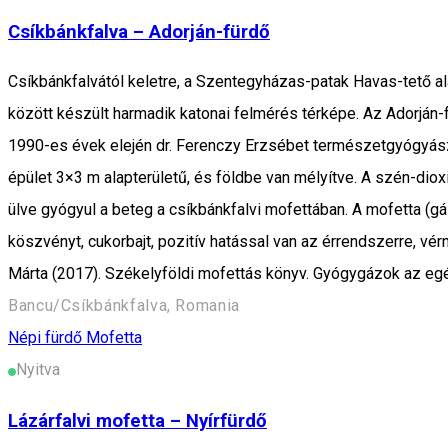
Csíkbánkfalva – Adorján-fürdő
Csíkbánkfalvától keletre, a Szentegyházas-patak Havas-tető al
között készült harmadik katonai felmérés térképe. Az Adorján-fü
1990-es évek elején dr. Ferenczy Erzsébet természetgyógyász v
épület 3×3 m alapterületű, és földbe van mélyítve. A szén-dio
ülve gyógyul a beteg a csíkbánkfalvi mofettában. A mofetta (gá
köszvényt, cukorbajt, pozitív hatással van az érrendszerre, vér
Márta (2017). Székelyföldi mofettás könyv. Gyógygázok az eg
Bancu/Csíkbánkfalva, Romania
Népi fürdő
Mofetta
Nyitva
Lázárfalvi mofetta – Nyírfürdő