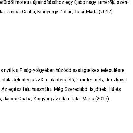
jkefürdői mofetta újraindításához egy újabb nagy átmérőjű szén-
a, Jánosi Csaba, Kisgyörgy Zoltán, Tatár Márta (2017).
tás nyílik a Fiság-völgyében húzódó szalagtelkes településre
ásták. Jelenleg a 2×3 m alapterületű, 2 méter mély, deszkával
. Az egész falu használta. Még Szeredából is jöttek. Hűlés
ka, Jánosi Csaba, Kisgyörgy Zoltán, Tatár Márta (2017).