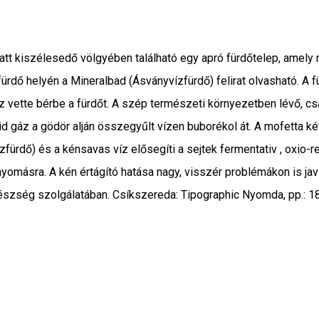
att kiszélesedő völgyében található egy apró fürdőtelep, amely 
rdő helyén a Mineralbad (Ásványvízfürdő) felirat olvasható. A fü
ette bérbe a fürdőt. A szép természeti környezetben lévő, csalá
xid gáz a gödör alján összegyűlt vízen buborékol át. A mofetta 
zfürdő) és a kénsavas víz elősegíti a sejtek fermentativ , oxio-r
nyomásra. A kén értágító hatása nagy, visszér problémákon is javí
észség szolgálatában. Csíkszereda: Tipographic Nyomda, pp.: 1