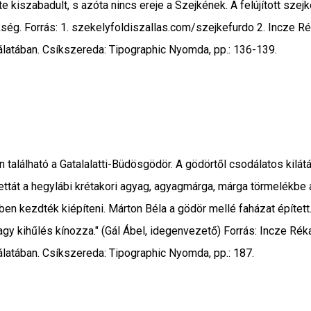
e kiszabadult, s azóta nincs ereje a Szejkének. A felújított sze
ég. Forrás: 1. szekelyfoldiszallas.com/szejkefurdo 2. Incze Rék
atában. Csíkszereda: Tipographic Nyomda, pp.: 136-139.
 található a Gatalalatti-Büdösgödör. A gödörtől csodálatos kilá
ettát a hegylábi krétakori agyag, agyagmárga, márga törmelékbe 
ben kezdték kiépíteni. Márton Béla a gödör mellé faházat épített
 vagy kihűlés kínozza." (Gál Ábel, idegenvezető) Forrás: Incze Ré
atában. Csíkszereda: Tipographic Nyomda, pp.: 187.