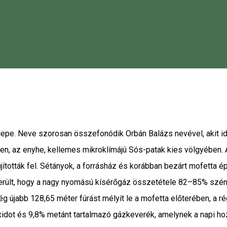
pe. Neve szorosan összefonódik Orbán Balázs nevével, akit ide
en, az enyhe, kellemes mikroklímájú Sós-patak kies völgyében. 
jították fel. Sétányok, a forrásház és korábban bezárt mofetta é
derült, hogy a nagy nyomású kísérőgáz összetétele 82–85% szé
g újabb 128,65 méter fúrást mélyít le a mofetta előterében, a 
idot és 9,8% metánt tartalmazó gázkeverék, amelynek a napi hoz