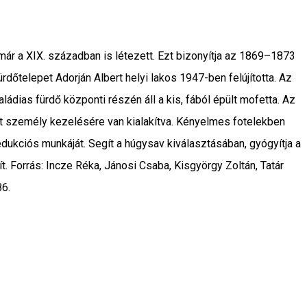
már a XIX. században is létezett. Ezt bizonyítja az 1869–1873
rdőtelepet Adorján Albert helyi lakos 1947-ben felújította. Az
dias fürdő központi részén áll a kis, fából épült mofetta. Az
két személy kezelésére van kialakítva. Kényelmes fotelekben
edukciós munkáját. Segít a húgysav kiválasztásában, gyógyítja a
t. Forrás: Incze Réka, Jánosi Csaba, Kisgyörgy Zoltán, Tatár
86.