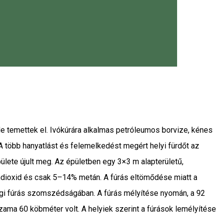
 temettek el. Ivókúrára alkalmas petróleumos borvize, kénes
A több hanyatlást és felemelkedést megért helyi fürdőt az
pülete újult meg. Az épületben egy 3×3 m alapterületű,
ndioxid és csak 5–14% metán. A fúrás eltömődése miatt a
régi fúrás szomszédságában. A fúrás mélyítése nyomán, a 92
ama 60 köbméter volt. A helyiek szerint a fúrások lemélyítése