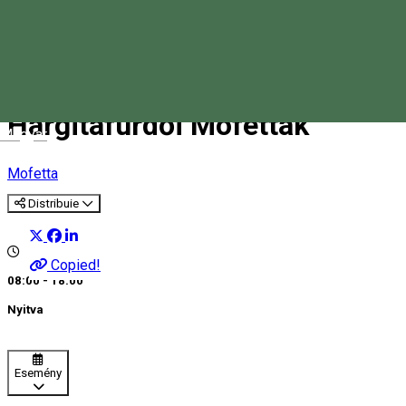
Hargitafürdői Mofetták
Magyar
Mofetta
Distribuie
Copied!
08:00 - 18:00
Nyitva
Esemény