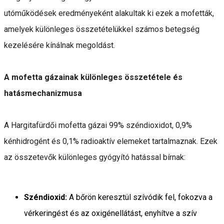
utóműködések eredményeként alakultak ki ezek a mofetták,
amelyek különleges összetételükkel számos betegség
kezelésére kínálnak megoldást.
A mofetta gázainak különleges összetétele és
hatásmechanizmusa
A Hargitafürdői mofetta gázai 99% széndioxidot, 0,9%
kénhidrogént és 0,1% radioaktív elemeket tartalmaznak. Ezek
az összetevők különleges gyógyító hatással bírnak:
Széndioxid:
A bőrön keresztül szívódik fel, fokozva a
vérkeringést és az oxigénellátást, enyhítve a szív