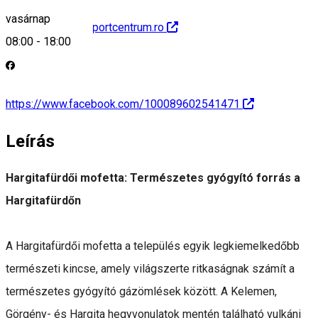
vasárnap
http://www.csikisportcentrum.ro
08:00
-
18:00
https://www.facebook.com/100089602541471
Leírás
Hargitafürdői mofetta: Természetes gyógyító forrás a
Hargitafürdőn
A Hargitafürdői mofetta a település egyik legkiemelkedőbb
természeti kincse, amely világszerte ritkaságnak számít a
természetes gyógyító gázömlések között. A Kelemen,
Görgény- és Hargita hegyvonulatok mentén található vulkáni