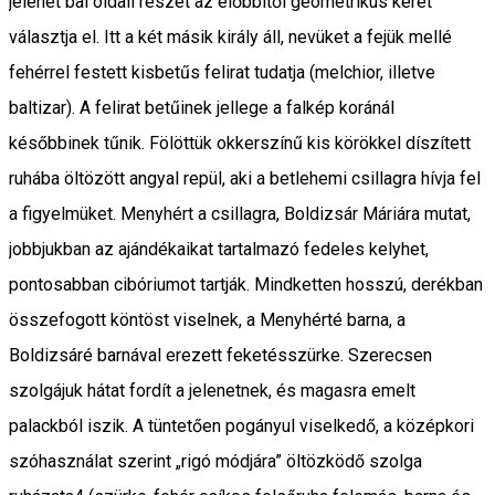
jelenet bal oldali részét az előbbitől geometrikus keret
választja el. Itt a két másik király áll, nevüket a fejük mellé
fehérrel festett kisbetűs felirat tudatja (melchior, illetve
baltizar). A felirat betűinek jellege a falkép koránál
későbbinek tűnik. Fölöttük okkerszínű kis körökkel díszített
ruhába öltözött angyal repül, aki a betlehemi csillagra hívja fel
a figyelmüket. Menyhért a csillagra, Boldizsár Máriára mutat,
jobbjukban az ajándékaikat tartalmazó fedeles kelyhet,
pontosabban cibóriumot tartják. Mindketten hosszú, derékban
összefogott köntöst viselnek, a Menyhérté barna, a
Boldizsáré barnával erezett feketésszürke. Szerecsen
szolgájuk hátat fordít a jelenetnek, és magasra emelt
palackból iszik. A tüntetően pogányul viselkedő, a középkori
szóhasználat szerint „rigó módjára” öltözködő szolga