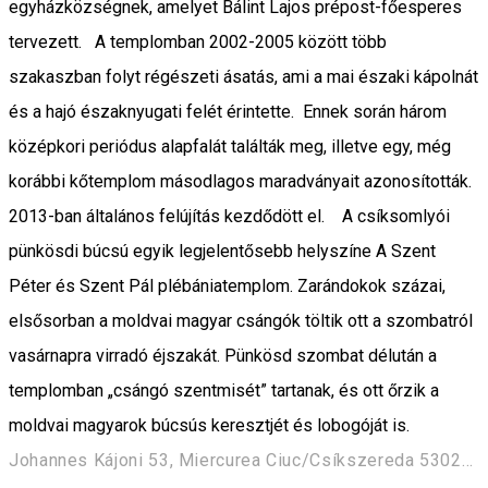
egyházközségnek, amelyet Bálint Lajos prépost-főesperes
tervezett. A templomban 2002-2005 között több
szakaszban folyt régészeti ásatás, ami a mai északi kápolnát
és a hajó északnyugati felét érintette. Ennek során három
középkori periódus alapfalát találták meg, illetve egy, még
korábbi kőtemplom másodlagos maradványait azonosították.
2013-ban általános felújítás kezdődött el. A csíksomlyói
pünkösdi búcsú egyik legjelentősebb helyszíne A Szent
Péter és Szent Pál plébániatemplom. Zarándokok százai,
elsősorban a moldvai magyar csángók töltik ott a szombatról
vasárnapra virradó éjszakát. Pünkösd szombat délután a
templomban „csángó szentmisét” tartanak, és ott őrzik a
moldvai magyarok búcsús keresztjét és lobogóját is.
Johannes Kájoni 53, Miercurea Ciuc/Csíkszereda 530204, Romania