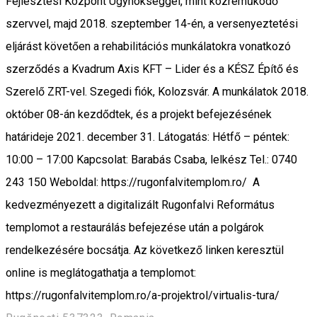
Fejlesztési Központ Ügynökséggel, mint közreműködő
szervvel, majd 2018. szeptember 14-én, a versenyeztetési
eljárást követően a rehabilitációs munkálatokra vonatkozó
szerződés a Kvadrum Axis KFT – Lider és a KÉSZ Építő és
Szerelő ZRT-vel. Szegedi fiók, Kolozsvár. A munkálatok 2018.
október 08-án kezdődtek, és a projekt befejezésének
határideje 2021. december 31. Látogatás: Hétfő – péntek:
10:00 – 17:00 Kapcsolat: Barabás Csaba, lelkész Tel.: 0740
243 150 Weboldal: https://rugonfalvitemplom.ro/ A
kedvezményezett a digitalizált Rugonfalvi Református
templomot a restaurálás befejezése után a polgárok
rendelkezésére bocsátja. Az következő linken keresztül
online is meglátogathatja a templomot:
https://rugonfalvitemplom.ro/a-projektrol/virtualis-tura/