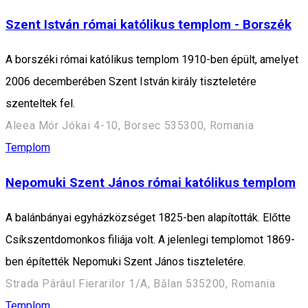
Szent István római katólikus templom - Borszék
A borszéki római katólikus templom 1910-ben épült, amelyet
2006 decemberében Szent István király tiszteletére
szenteltek fel.
Aleea Mór Jókai 4-10, Borsec 535300, Romania
Templom
Nepomuki Szent János római katólikus templom
A balánbányai egyházközséget 1825-ben alapították. Előtte
Csíkszentdomonkos filiája volt. A jelenlegi templomot 1869-
ben építették Nepomuki Szent János tiszteletére.
Strada Pârâul Fierarilor 1/A, Bălan 535200, Romania
Templom