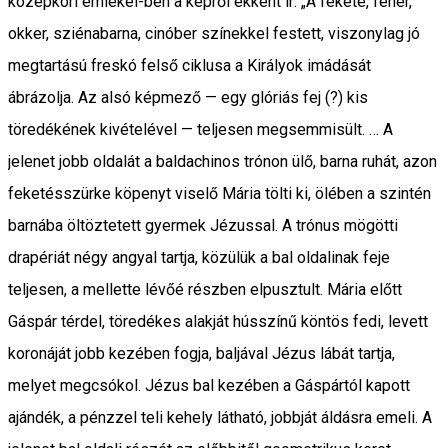
középkori emlékei-ben a képről ekként ír: „A fekete, fehér,
okker, sziénabarna, cinóber színekkel festett, viszonylag jó
megtartású freskó felső ciklusa a Királyok imádását
ábrázolja. Az alsó képmező — egy glóriás fej (?) kis
töredékének kivételével — teljesen megsemmisült. … A
jelenet jobb oldalát a baldachinos trónon ülő, barna ruhát, azon
feketésszürke köpenyt viselő Mária tölti ki, ölében a szintén
barnába öltöztetett gyermek Jézussal. A trónus mögötti
drapériát négy angyal tartja, közülük a bal oldalinak feje
teljesen, a mellette lévőé részben elpusztult. Mária előtt
Gáspár térdel, töredékes alakját hússzínű köntös fedi, levett
koronáját jobb kezében fogja, baljával Jézus lábát tartja,
melyet megcsókol. Jézus bal kezében a Gáspártól kapott
ajándék, a pénzzel teli kehely látható, jobbját áldásra emeli. A