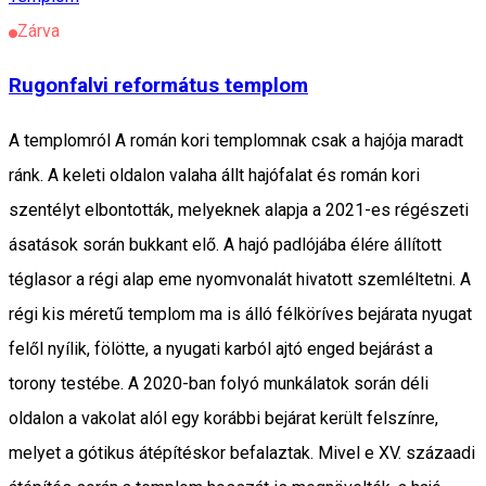
Zárva
Rugonfalvi református templom
A templomról A román kori templomnak csak a hajója maradt
ránk. A keleti oldalon valaha állt hajófalat és román kori
szentélyt elbontották, melyeknek alapja a 2021-es régészeti
ásatások során bukkant elő. A hajó padlójába élére állított
téglasor a régi alap eme nyomvonalát hivatott szemléltetni. A
régi kis méretű templom ma is álló félköríves bejárata nyugat
felől nyílik, fölötte, a nyugati karból ajtó enged bejárást a
torony testébe. A 2020-ban folyó munkálatok során déli
oldalon a vakolat alól egy korábbi bejárat került felszínre,
melyet a gótikus átépítéskor befalaztak. Mivel e XV. százaadi