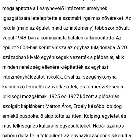
megalapította a Leánynevelő Intézetet, amelynek
igazgatására letelepítette a szatmári irgalmas nővéreket. Az
iskola (mind az épület, mind az intézmény) többször bővült,
végül 1948-ban a kommunista hatalom államosította. Az
épület 2003-ban került vissza az egyház tulajdonába. A 20.
században kiváló egyéniségek vezették a plébániát, akik
minden nehézség ellenére kiépítették az egyházi
intézményhálózatot: iskolák, árvaház, szegénykonyha,
különböző termelői szövetkezetek, és természetesen a
lelkiségi mozgalmak. 1925 és 1927 között a plébánián
szolgált káplánként Márton Áron, Erdély későbbi boldog
emlékű püspöke, ő alapította az itteni Kolping-egyletet és
más lelkiségi és kulturális egyesületeket. Habár számos
háború dúlta fel a települést, az egyházközségnek sikerült a