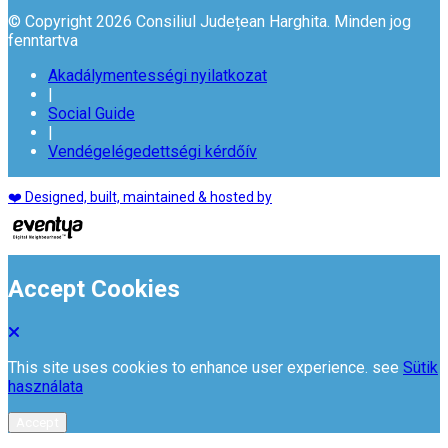
© Copyright 2026 Consiliul Județean Harghita. Minden jog
fenntartva
Akadálymentességi nyilatkozat
|
Social Guide
|
Vendégelégedettségi kérdőív
❤️ Designed, built, maintained & hosted by
Accept Cookies
This site uses cookies to enhance user experience. see
Sütik
használata
Accept