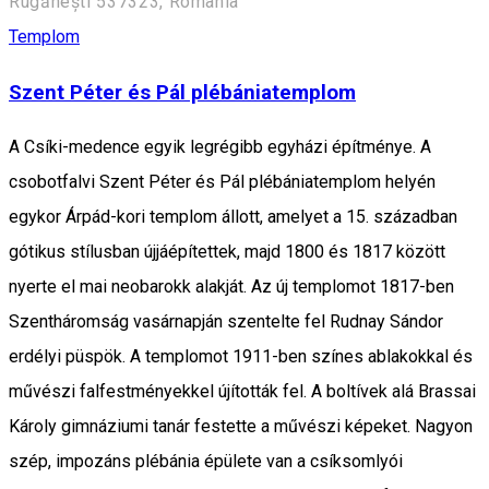
Rugănești 537323, Romania
Templom
Szent Péter és Pál plébániatemplom
A Csíki-medence egyik legrégibb egyházi építménye. A
csobotfalvi Szent Péter és Pál plébániatemplom helyén
egykor Árpád-kori templom állott, amelyet a 15. században
gótikus stílusban újjáépítettek, majd 1800 és 1817 között
nyerte el mai neobarokk alakját. Az új templomot 1817-ben
Szentháromság vasárnapján szentelte fel Rudnay Sándor
erdélyi püspök. A templomot 1911-ben színes ablakokkal és
művészi falfestményekkel újították fel. A boltívek alá Brassai
Károly gimnáziumi tanár festette a művészi képeket. Nagyon
szép, impozáns plébánia épülete van a csíksomlyói