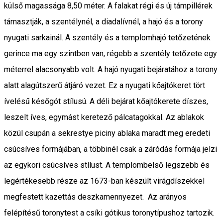
külső magassága 8,50 méter. A falakat régi és új támpillérek
támasztják, a szentélynél, a diadalívnél, a hajó és a torony
nyugati sarkainál. A szentély és a templomhajó tetőzetének
gerince ma egy szintben van, régebb a szentély tetőzete egy
méterrel alacsonyabb volt. A hajó nyugati bejáratához a torony
alatt alagútszerű átjáró vezet. Ez a nyugati kőajtókeret tört
ívelésű későgót stílusú. A déli bejárat kőajtókerete díszes,
leszelt íves, egymást keretező pálcatagokkal. Az ablakok
közül csupán a sekrestye piciny ablaka maradt meg eredeti
csúcsíves formájában, a többinél csak a záródás formája jelzi
az egykori csúcsíves stílust. A templombelső legszebb és
legértékesebb része az 1673-ban készült virágdíszekkel
megfestett kazettás deszkamennyezet. Az arányos
felépítésű toronytest a csíki gótikus toronytípushoz tartozik.