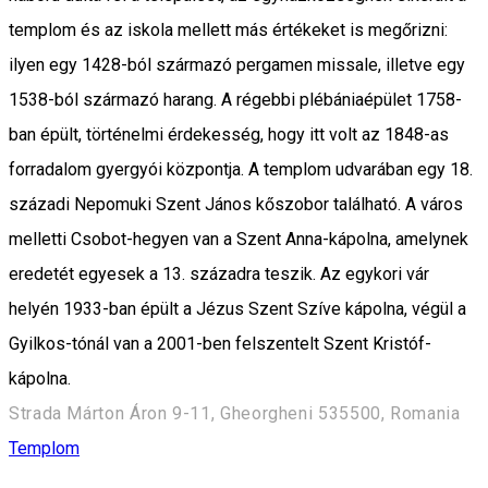
templom és az iskola mellett más értékeket is megőrizni:
ilyen egy 1428-ból származó pergamen missale, illetve egy
1538-ból származó harang. A régebbi plébániaépület 1758-
ban épült, történelmi érdekesség, hogy itt volt az 1848-as
forradalom gyergyói központja. A templom udvarában egy 18.
századi Nepomuki Szent János kőszobor található. A város
melletti Csobot-hegyen van a Szent Anna-kápolna, amelynek
eredetét egyesek a 13. századra teszik. Az egykori vár
helyén 1933-ban épült a Jézus Szent Szíve kápolna, végül a
Gyilkos-tónál van a 2001-ben felszentelt Szent Kristóf-
kápolna.
Strada Márton Áron 9-11, Gheorgheni 535500, Romania
Templom