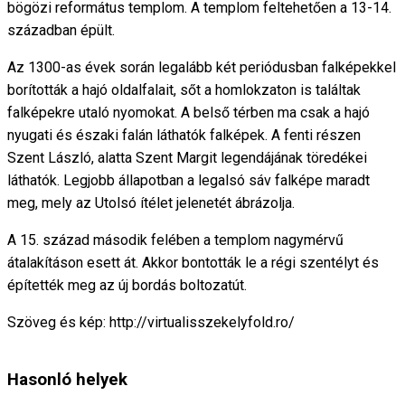
bögözi református templom. A templom feltehetően a 13-14.
században épült.
Az 1300-as évek során legalább két periódusban falképekkel
borították a hajó oldalfalait, sőt a homlokzaton is találtak
falképekre utaló nyomokat. A belső térben ma csak a hajó
nyugati és északi falán láthatók falképek. A fenti részen
Szent László, alatta Szent Margit legendájának töredékei
láthatók. Legjobb állapotban a legalsó sáv falképe maradt
meg, mely az Utolsó ítélet jelenetét ábrázolja.
A 15. század második felében a templom nagymérvű
átalakításon esett át. Akkor bontották le a régi szentélyt és
építették meg az új bordás boltozatút.
Szöveg és kép: http://virtualisszekelyfold.ro/
Hasonló helyek