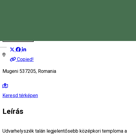
Bögözi református templom
Templom
Distribuie
Magyar
Copied!
Mugeni 537205, Romania
Keresd térképen
Leírás
Udvarhelyszék talán legjelentősebb középkori temploma a