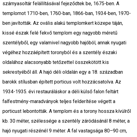
szárnyasoltár felállításával fejeződtek be, 1675-ben. A
templomot 1710-ben, 1760-ban, 1866-ban, 1934-ben, 1970-
ben javították. Az ovális alakú templomkert közepe táján,
kissé észak felé fekvő templom egy nagyobb méretű
szentélyből, egy valamivel nagyobb hajóból, annak nyugati
végéhez hozzáépített toronyból és a szentély északi
oldalához alacsonyabb tetőzettel összekötött kis
sekrestyéből áll. A hajó déli oldalán egy a 18. században
barokk stílusban épített porticus volt hozzácsatolva. Az
1934-1935. évi restauráláskor a déli külső falon feltárt
falfestmény-maradványok teljes felderítése végett a
porticust lebontották. A templom és a torony hossza kívülről
kb. 30 méter, szélessége a szentély záródásánál 8 méter, a
hajó nyugati részénél 9 méter. A fal vastagsága 80–90 cm,