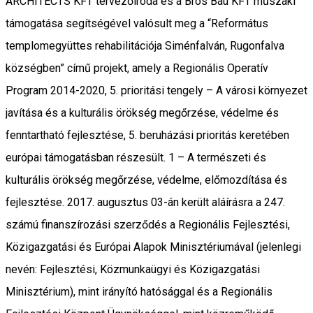
ARCHITECTS KFT tervezőiroda és a Bros Bau KFT műszaki
támogatása segítségével valósult meg a “Református
templomegyüttes rehabilitációja Siménfalván, Rugonfalva
községben” című projekt, amely a Regionális Operatív
Program 2014-2020, 5. prioritási tengely – A városi környezet
javítása és a kulturális örökség megőrzése, védelme és
fenntartható fejlesztése, 5. beruházási prioritás keretében
európai támogatásban részesült. 1 – A természeti és
kulturális örökség megőrzése, védelme, előmozdítása és
fejlesztése. 2017. augusztus 03-án került aláírásra a 247.
számú finanszírozási szerződés a Regionális Fejlesztési,
Közigazgatási és Európai Alapok Minisztériumával (jelenlegi
nevén: Fejlesztési, Közmunkaügyi és Közigazgatási
Minisztérium), mint irányító hatósággal és a Regionális