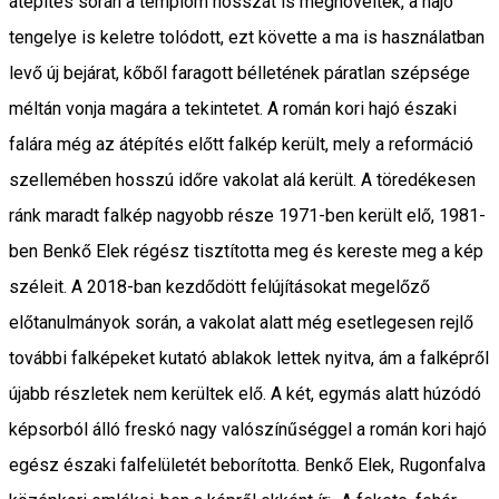
átépítés során a templom hosszát is megnövelték, a hajó
tengelye is keletre tolódott, ezt követte a ma is használatban
levő új bejárat, kőből faragott bélletének páratlan szépsége
méltán vonja magára a tekintetet. A román kori hajó északi
falára még az átépítés előtt falkép került, mely a reformáció
szellemében hosszú időre vakolat alá került. A töredékesen
ránk maradt falkép nagyobb része 1971-ben került elő, 1981-
ben Benkő Elek régész tisztította meg és kereste meg a kép
széleit. A 2018-ban kezdődött felújításokat megelőző
előtanulmányok során, a vakolat alatt még esetlegesen rejlő
további falképeket kutató ablakok lettek nyitva, ám a falképről
újabb részletek nem kerültek elő. A két, egymás alatt húzódó
képsorból álló freskó nagy valószínűséggel a román kori hajó
egész északi falfelületét beborította. Benkő Elek, Rugonfalva