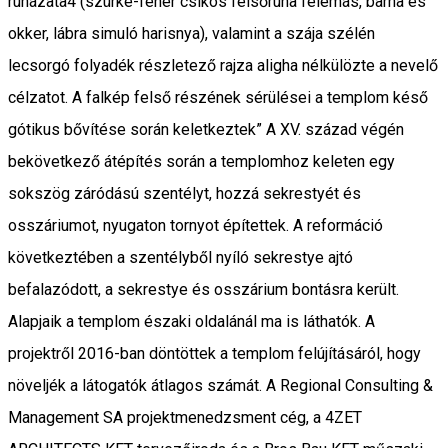
ruházata4 (szürke-fehér csíkos felsőruha felemás, barna és
okker, lábra simuló harisnya), valamint a szája szélén
lecsorgó folyadék részletező rajza aligha nélkülözte a nevelő
célzatot. A falkép felső részének sérülései a templom késő
gótikus bővítése során keletkeztek” A XV. század végén
bekövetkező átépítés során a templomhoz keleten egy
sokszög záródású szentélyt, hozzá sekrestyét és
osszáriumot, nyugaton tornyot építettek. A reformáció
következtében a szentélyből nyíló sekrestye ajtó
befalazódott, a sekrestye és osszárium bontásra került.
Alapjaik a templom északi oldalánál ma is láthatók. A
projektről 2016-ban döntöttek a templom felújításáról, hogy
növeljék a látogatók átlagos számát. A Regional Consulting &
Management SA projektmenedzsment cég, a 4ZET