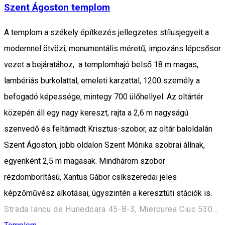
Szent Ágoston templom
A templom a székely építkezés jellegzetes stílusjegyeit a
modernnel ötvözi, monumentális méretű, impozáns lépcsősor
vezet a bejáratához, a templomhajó belső 18 m magas,
lambériás burkolattal, emeleti karzattal, 1200 személy a
befogadó képessége, mintegy 700 ülőhellyel. Az oltártér
közepén áll egy nagy kereszt, rajta a 2,6 m nagyságú
szenvedő és feltámadt Krisztus-szobor, az oltár baloldalán
Szent Ágoston, jobb oldalon Szent Mónika szobrai állnak,
egyenként 2,5 m magasak. Mindhárom szobor
rézdomborítású, Xantus Gábor csíkszeredai jeles
képzőművész alkotásai, úgyszintén a keresztúti stációk is.
Strada Iancu de Hunedoara 45-B-3, Miercurea Ciuc 530194, Romania