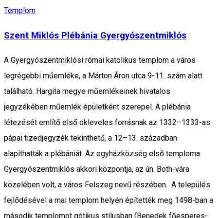
Templom
Szent Miklós Plébánia Gyergyószentmiklós
A Gyergyószentmiklósi római katolikus templom a város
legrégebbi műemléke, a Márton Áron utca 9-11. szám alatt
található. Hargita megye műemlékeinek hivatalos
jegyzékében műemlék épületként szerepel. A plébánia
létezését említő első okleveles forrásnak az 1332–1333-as
pápai tizedjegyzék tekinthető, a 12–13. században
alapíthatták a plébániát. Az egyházközség első temploma
Gyergyószentmiklós akkori központja, az ún. Both-vára
közelében volt, a város Felszeg nevű részében. A település
fejlődésével a mai templom helyén építették meg 1498-ban a
második templomot gótikus stílusban (Benedek főesperes-