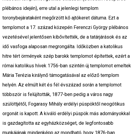
plébános idején), erre utal a jelenlegi templom
toronybejárataként megőrzött kő ajtókeret dátuma. Ezt a
templomot a 17. század közepén Ferenczi György plébános
vezetésével jelentősen kibővítették, de a tatárjárások és az
idő vasfoga alaposan megrongálta. Időközben a katolikus
hitre tért örmények szép barokk templomot építettek, ezért a
római katolikus hívek 1756-ban szintén új templomot emeltek
Mária Terézia királynő támogatásával az előző templom
helyén. Az elmúlt két és fél évszázad során a templomot
többször is felújították, 1877-ben pedig a város nagy
szülöttjétől, Fogarasy Mihály erdélyi püspöktől neogótikus
orgonát is kapott. A kiváló erdélyi püspök más adományokkal
is gazdagította az egyházközséget, de legfontosabb
munkájának mindenképp az mondható, hogy 1876-ban