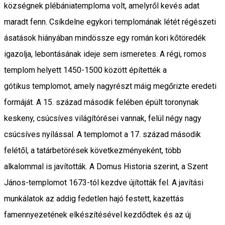
községnek plébániatemploma volt, amelyről kevés adat
maradt fenn. Csíkdelne egykori templomának létét régészeti
ásatások hiányában mindössze egy román kori kőtöredék
igazolja, lebontásának ideje sem ismeretes. A régi, romos
templom helyett 1450-1500 között építették a
gótikus templomot, amely nagyrészt máig megőrizte eredeti
formáját. A 15. század második felében épült toronynak
keskeny, csúcsíves világítórései vannak, felül négy nagy
csúcsíves nyílással. A templomot a 17. század második
felétől, a tatárbetörések következményeként, több
alkalommal is javították. A Domus Historia szerint, a Szent
János-templomot 1673-tól kezdve újították fel. A javítási
munkálatok az addig fedetlen hajó festett, kazettás
famennyezetének elkészítésével kezdődtek és az új