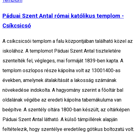
Templom
Páduai Szent Antal római katólikus templom -
Csíkcsicsó
A csíkcsicsói templom a falu központjában található közel az
iskolához. A templomot Páduai Szent Antal tiszteletére
szentelték fel, végleges, mai formáját 1839-ben kapta. A
templom oszlopos része kápolna volt az 13001400-as
években, amelynek átalakítását a lakosság számának
növekedése indokolta. A hagyomány szerint a fõoltár bal
oldalának végébe az eredeti kápolna tabernákuluma van
beépítve. A szentély oltára 1800-ban készült, az oltárképen
Páduai Szent Antal látható. A külsõ támpillérek alapján
feltételezik, hogy szentélye eredetileg gótikus boltozatú volt.