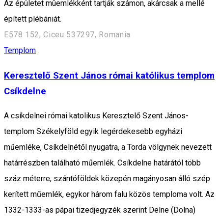
Az épületet mûemlékként tartják számon, akárcsak a mellé
épített plébániát.
E578 152, Ciceu 537297, Romania
Templom
Keresztelő Szent János római katólikus templom
Csíkdelne
A csíkdelnei római katolikus Keresztelő Szent János-
templom Székelyföld egyik legérdekesebb egyházi
műemléke, Csíkdelnétől nyugatra, a Torda völgynek nevezett
határrészben található műemlék. Csíkdelne határától több
száz méterre, szántóföldek közepén magányosan álló szép
kerített műemlék, egykor három falu közös temploma volt. Az
1332-1333-as pápai tizedjegyzék szerint Delne (Dolna)