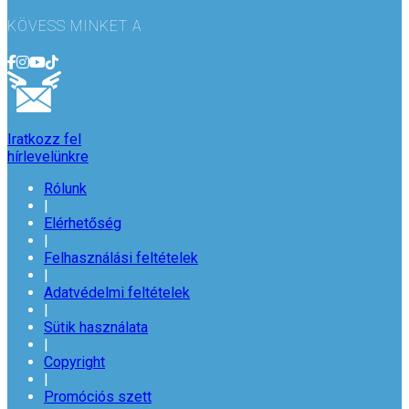
KÖVESS MINKET A
Iratkozz fel
hírlevelünkre
Rólunk
|
Elérhetőség
|
Felhasználási feltételek
|
Adatvédelmi feltételek
|
Sütik használata
|
Copyright
|
Promóciós szett