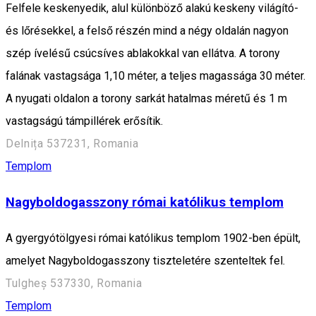
Felfele keskenyedik, alul különböző alakú keskeny világító-
és lőrésekkel, a felső részén mind a négy oldalán nagyon
szép ívelésű csúcsíves ablakokkal van ellátva. A torony
falának vastagsága 1,10 méter, a teljes magassága 30 méter.
A nyugati oldalon a torony sarkát hatalmas méretű és 1 m
vastagságú támpillérek erősítik.
Delnița 537231, Romania
Templom
Nagyboldogasszony római katólikus templom
A gyergyótölgyesi római katólikus templom 1902-ben épült,
amelyet Nagyboldogasszony tiszteletére szenteltek fel.
Tulgheș 537330, Romania
Templom