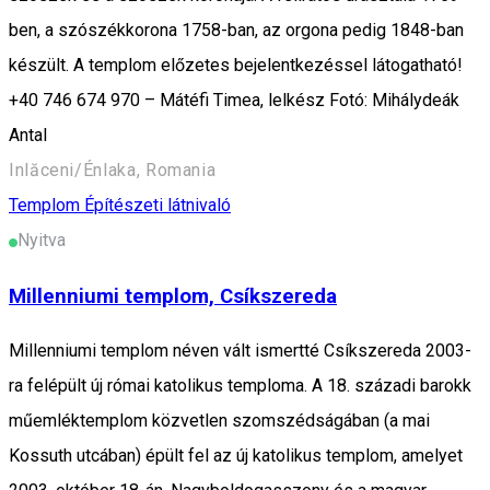
ben, a szószékkorona 1758-ban, az orgona pedig 1848-ban
készült. A templom előzetes bejelentkezéssel látogatható!
+40 746 674 970 – Mátéfi Timea, lelkész Fotó: Mihálydeák
Antal
Inlăceni/Énlaka, Romania
Templom
Építészeti látnivaló
Nyitva
Millenniumi templom, Csíkszereda
Millenniumi templom néven vált ismertté Csíkszereda 2003-
ra felépült új római katolikus temploma. A 18. századi barokk
műemléktemplom közvetlen szomszédságában (a mai
Kossuth utcában) épült fel az új katolikus templom, amelyet