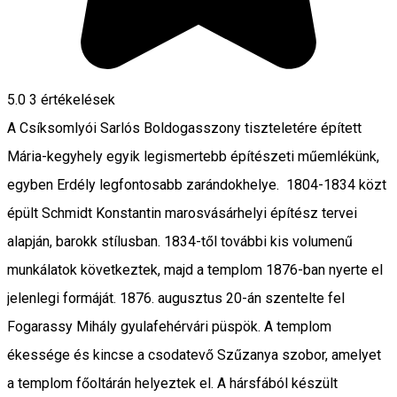
5.0
3
értékelések
A Csíksomlyói Sarlós Boldogasszony tiszteletére épített
Mária-kegyhely egyik legismertebb építészeti műemlékünk,
egyben Erdély legfontosabb zarándokhelye. 1804-1834 közt
épült Schmidt Konstantin marosvásárhelyi építész tervei
alapján, barokk stílusban. 1834-től további kis volumenű
munkálatok következtek, majd a templom 1876-ban nyerte el
jelenlegi formáját. 1876. augusztus 20-án szentelte fel
Fogarassy Mihály gyulafehérvári püspök. A templom
ékessége és kincse a csodatevő Szűzanya szobor, amelyet
a templom főoltárán helyeztek el. A hársfából készült