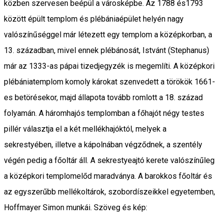
közben szervesen beépül a városképbe. Az 1788 és1793
között épült templom és plébániaépület helyén nagy
valószínűséggel már létezett egy templom a középkorban, a
13. században, mivel ennek plébánosát, Istvánt (Stephanus)
már az 1333-as pápai tizedjegyzék is megemlíti. A középkori
plébániatemplom komoly károkat szenvedett a törökök 1661-
es betörésekor, majd állapota tovább romlott a 18. század
folyamán. A háromhajós templomban a főhajót négy testes
pillér választja el a két mellékhajóktól, melyek a
sekrestyében, illetve a kápolnában végződnek, a szentély
végén pedig a főoltár áll. A sekrestyeajtó kerete valószínűleg
a középkori templomelőd maradványa. A barokkos főoltár és
az egyszerűbb mellékoltárok, szobordíszeikkel egyetemben,
Hoffmayer Simon munkái. Szöveg és kép: