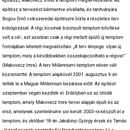
építészt, Makovecz Imrét a templom megtervezésére. Az
építész a tervezést bérmentve elvállalta, és tanítványára
Bogos Ernő csíkszeredai építészre bízta a részletes terv
kidolgozását. A régi, kicsinek bizonyult templom bővítése
volt a cél , ezt azonban csak a régi mellett épülő új templom
formájában lehetett megvalósítani. „A terv lényege: olyan új
templom, mely a későbbiekben összekapcsolható a régivel.”
(Makovecz Imre). A terv Millenniumi-templom néven vált
közismertté. A templom alapkövét 2001. augusztus 4-én
tették le a Magyar Millennium bezárása előtt. Az építést
szeptember végén kezdték el. Erdélyben ez az ötödik
templom, amely Makovecz Imre tervei alapján épült és az
első, amelynek szentelésére sor került. 2003-ra készült el a
templom, és október 18-án Jakubinyi György érsek és Tamás