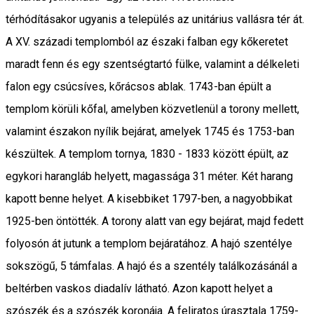
térhódításakor ugyanis a település az unitárius vallásra tér át.
A XV. századi templomból az északi falban egy kőkeretet
maradt fenn és egy szentségtartó fülke, valamint a délkeleti
falon egy csúcsíves, kőrácsos ablak. 1743-ban épült a
templom körüli kőfal, amelyben közvetlenül a torony mellett,
valamint északon nyílik bejárat, amelyek 1745 és 1753-ban
készültek. A templom tornya, 1830 - 1833 között épült, az
egykori harangláb helyett, magassága 31 méter. Két harang
kapott benne helyet. A kisebbiket 1797-ben, a nagyobbikat
1925-ben öntötték. A torony alatt van egy bejárat, majd fedett
folyosón át jutunk a templom bejáratához. A hajó szentélye
sokszögű, 5 támfalas. A hajó és a szentély találkozásánál a
beltérben vaskos diadalív látható. Azon kapott helyet a
szószék és a szószék koronája. A feliratos úrasztala 1759-