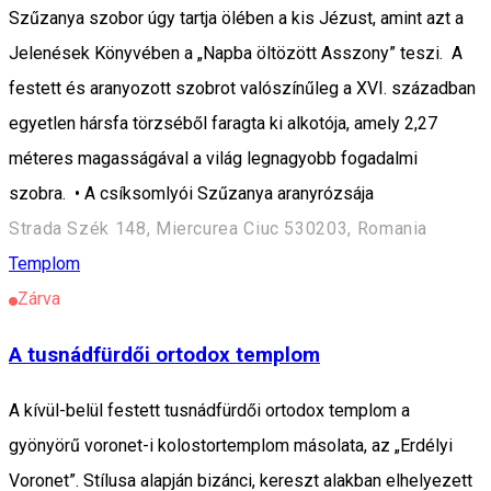
Szűzanya szobor úgy tartja ölében a kis Jézust, amint azt a
Jelenések Könyvében a „Napba öltözött Asszony” teszi. A
festett és aranyozott szobrot valószínűleg a XVI. században
egyetlen hársfa törzséből faragta ki alkotója, amely 2,27
méteres magasságával a világ legnagyobb fogadalmi
szobra. • A csíksomlyói Szűzanya aranyrózsája
Strada Szék 148, Miercurea Ciuc 530203, Romania
Templom
Zárva
A tusnádfürdői ortodox templom
A kívül-belül festett tusnádfürdői ortodox templom a
gyönyörű voronet-i kolostortemplom másolata, az „Erdélyi
Voronet”. Stílusa alapján bizánci, kereszt alakban elhelyezett