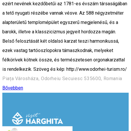
ezért nevének kezdőbetűi az 1781-es évszám társaságában
a tető nyugati részébe vannak vésve. Az 588 négyzetméter
alapterületű templomépület egyszerű megjelenésű, és a
barokk, illetve a klasszicizmus jegyeit hordozza magán.
Belső felosztását két oldalsó karzat teszi harmonikussá,
ezek vastag tartóoszlopokra támaszkodnak, melyeket
félkörívek kötnek össze, és természetesen orgonakarzattal
is rendelkezik. Szöveg és kép: http://www.odorhei-turism.ro/
Piața Városháza, Odorheiu Secuiesc 535600, Romania
Bővebben