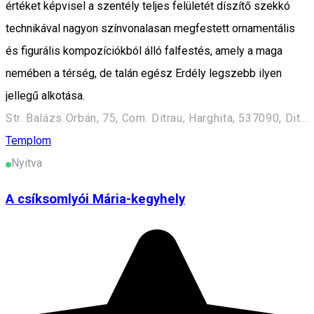
értéket képvisel a szentély teljes felületét díszítő szekkó
technikával nagyon színvonalasan megfestett ornamentális
és figurális kompozíciókból álló falfestés, amely a maga
nemében a térség, de talán egész Erdély legszebb ilyen
jellegű alkotása.
Str. Balázs Orbán, 75, Com. Ditrau, Harghita, 537090, Ditrău 537090, Romania
Templom
Nyitva
A csíksomlyói Mária-kegyhely