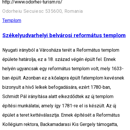
http://www.odorhei-turism.ro/
Odorheiu Secuiesc 535600, Romania
Templom
Székelyudvarhelyi belvárosi református templom
Nyugati irányból a Városháza terét a Református templom
épülete határolja, ez a 18. század végén épült fel. Ennek
helyén ugyancsak egy református templom volt, mely 1633-
ban épült. Azonban ez a kőalapra épült fatemplom kevésnek
bizonyult a hívő lelkek befogadására, ezért 1780-ban,
Schmidt Pál irányítása alatt elkezdődtek az új templom
építési munkálatai, amely így 1781-re el is készült. Az új
épület a teret kettéválasztja. Ennek építését a Református
Kollégium rektora, Backamadarasi Kis Gergely támogatta,