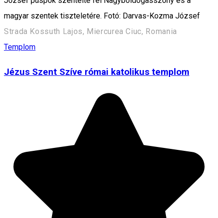
József püspök szentelte fel Nagyboldogasszony és a
magyar szentek tiszteletére. Fotó: Darvas-Kozma József
Strada Kossuth Lajos, Miercurea Ciuc, Romania
Templom
Jézus Szent Szíve római katolikus templom