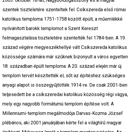
2003. október 18-án, Nagyboldogasszony és a magyar
szentek tiszteletére szenteltek fel. Csíkszereda első római
katolikus temploma 1751-1758 között épült, a műemlékké
nyilvánított barokk templomot a Szent Kereszt
felmagasztalása tiszteletére szentelték fel 1784-ben. A 19.
század végére megyeszékhellyé vált Csíkszereda katolikus
közössége számára már szűknek bizonyult a város egyetlen
18. században épült temploma. A 20. század elején már új
templom tervét készítették el, sőt az építéshez szükséges
anyagi alapot is összegyűjtötték 1914-re. De csak 2001-ben
teljesedett be a csíkszeredai katolikus közösség régi vágya,
mely egy nagyobb formátumú templom építése volt. A
Millenniumi-templom megálmodója Darvas-Kozma József
plébános, aki 2001 januárjában kérte fel a világhírű magyar