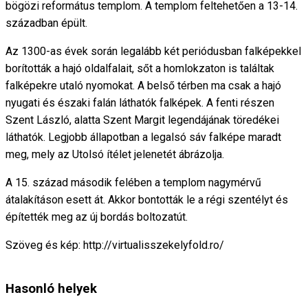
bögözi református templom. A templom feltehetően a 13-14.
században épült.
Az 1300-as évek során legalább két periódusban falképekkel
borították a hajó oldalfalait, sőt a homlokzaton is találtak
falképekre utaló nyomokat. A belső térben ma csak a hajó
nyugati és északi falán láthatók falképek. A fenti részen
Szent László, alatta Szent Margit legendájának töredékei
láthatók. Legjobb állapotban a legalsó sáv falképe maradt
meg, mely az Utolsó ítélet jelenetét ábrázolja.
A 15. század második felében a templom nagymérvű
átalakításon esett át. Akkor bontották le a régi szentélyt és
építették meg az új bordás boltozatút.
Szöveg és kép: http://virtualisszekelyfold.ro/
Hasonló helyek