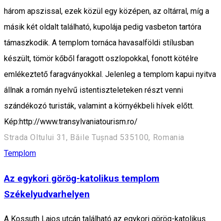
három apszissal, ezek közül egy középen, az oltárral, míg a
másik két oldalt található, kupolája pedig vasbeton tartóra
támaszkodik. A templom tornáca havasalföldi stílusban
készült, tömör kőből faragott oszlopokkal, fonott kötélre
emlékeztető faragványokkal. Jelenleg a templom kapui nyitva
állnak a román nyelvű istentiszteleteken részt venni
szándékozó turisták, valamint a környékbeli hívek előtt.
Kép:http://www.transylvaniatourism.ro/
Strada Oltului 31, Băile Tușnad 535100, Romania
Templom
Az egykori görög-katolikus templom
Székelyudvarhelyen
A Kossuth Lajos utcán található az egykori görög-katolikus