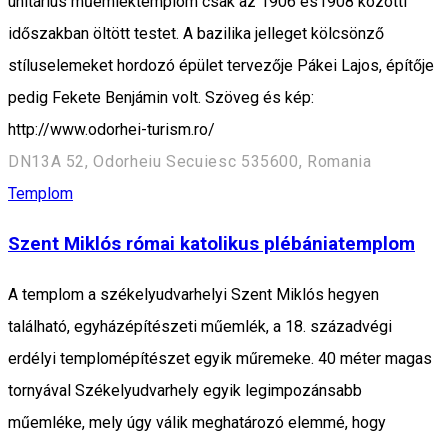
unitárius műemléktemplom csak az 1906 és1908 közötti
időszakban öltött testet. A bazilika jelleget kölcsönző
stíluselemeket hordozó épület tervezője Pákei Lajos, építője
pedig Fekete Benjámin volt. Szöveg és kép:
http://www.odorhei-turism.ro/
DN13A 52, Odorheiu Secuiesc 535600, Romania
Templom
Szent Miklós római katolikus plébániatemplom
A templom a székelyudvarhelyi Szent Miklós hegyen
található, egyházépítészeti műemlék, a 18. századvégi
erdélyi templomépítészet egyik műremeke. 40 méter magas
tornyával Székelyudvarhely egyik legimpozánsabb
műemléke, mely úgy válik meghatározó elemmé, hogy