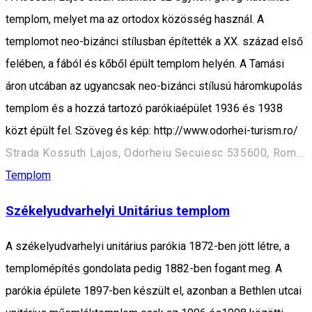
templom, melyet ma az ortodox közösség használ. A
templomot neo-bizánci stílusban építették a XX. század első
felében, a fából és kőből épült templom helyén. A Tamási
áron utcában az ugyancsak neo-bizánci stílusú háromkupolás
templom és a hozzá tartozó parókiaépület 1936 és 1938
közt épült fel. Szöveg és kép: http://www.odorhei-turism.ro/
Strada Kossuth Lajos, Odorheiu Secuiesc 535600, Romania
Templom
Székelyudvarhelyi Unitárius templom
A székelyudvarhelyi unitárius parókia 1872-ben jött létre, a
templomépítés gondolata pedig 1882-ben fogant meg. A
parókia épülete 1897-ben készült el, azonban a Bethlen utcai