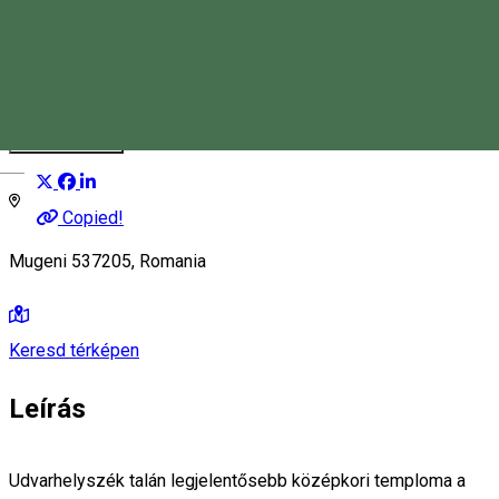
Bögözi református templom
Templom
Distribuie
Magyar
Copied!
Mugeni 537205, Romania
Keresd térképen
Leírás
Udvarhelyszék talán legjelentősebb középkori temploma a