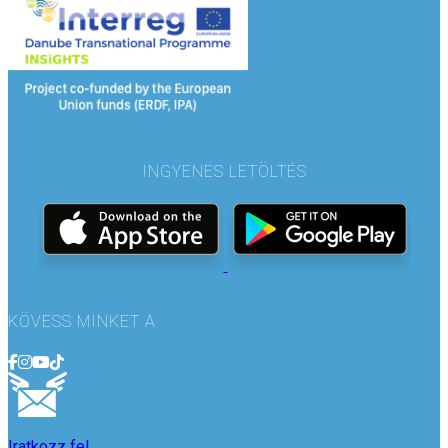
INGYENES LETÖLTÉS
KÖVESS MINKET A
Iratkozz fel