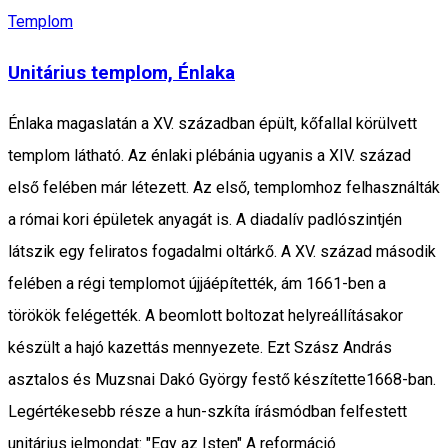
Templom
Unitárius templom, Énlaka
Énlaka magaslatán a XV. században épült, kőfallal körülvett
templom látható. Az énlaki plébánia ugyanis a XIV. század
első felében már létezett. Az első, templomhoz felhasználták
a római kori épületek anyagát is. A diadalív padlószintjén
látszik egy feliratos fogadalmi oltárkő. A XV. század második
felében a régi templomot újjáépítették, ám 1661-ben a
törökök felégették. A beomlott boltozat helyreállításakor
készült a hajó kazettás mennyezete. Ezt Szász András
asztalos és Muzsnai Dakó György festő készítette1668-ban.
Legértékesebb része a hun-szkíta írásmódban felfestett
unitárius jelmondat: "Egy az Isten" A reformáció