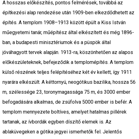
A hosszas előkészítés, pontos felmérések, továbbá az
építkezési alap rendezése után 1909-ben elkezdődhetett az
építés. A templom 1908–1913 között épült a Kiss István
műegyetemi tanár, műépítész által elkészített és még 1896-
ban, a budapesti minisztériumok és a püspök által
jóváhagyott tervek alapján. 1913-ra, köszönhetően az alapos
előkészületeknek, befejeződik a templomépítés. A templom
külső részének teljes felépítéséhez két év kellett, így 1911
nyarára elkészült. A kéttornyú, neogótikus bazilika, hossza 56
m, szélessége 23, toronymagassága 75 m, és 3000 ember
befogadására alkalmas, de zsúfolva 5000 ember is befér. A
templom mennyezete boltíves, amelyet hatalmas pillérek
tartanak, az ívbordák egyben díszítő elemek is. Az
ablaküvegeken a gótika jegyei ismerhetők fel. Jelentős