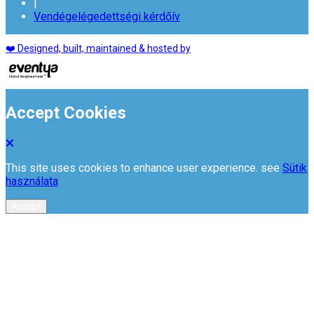
|
Vendégelégedettségi kérdőív
❤️ Designed, built, maintained & hosted by
Accept Cookies
This site uses cookies to enhance user experience. see
Sütik
használata
Accept