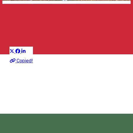
Ásványvizek
Hagyományos termékek csoportja
Distribuie
Leírás
Copied!
A Hargita Gyöngye ásványvíz a természet egyik csodája:
minden emberi beavatkozás hiányában is mikrobiológiailag
tiszta és teljesen kiegyensúlyozott vegyi összetétellel
rendelkezik.
2005-ben a Hargita Gyöngye megszerezte az Európai Unió
országaiban is érvényes természetes ásványvíz minősítést.
A víz minőségi igazolásának és hitelesítésének folyamata
Németországban történt.