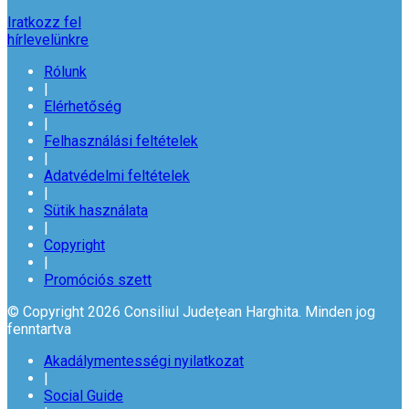
Iratkozz fel
hírlevelünkre
Rólunk
|
Elérhetőség
|
Felhasználási feltételek
|
Adatvédelmi feltételek
|
Sütik használata
|
Copyright
|
Promóciós szett
© Copyright 2026 Consiliul Județean Harghita. Minden jog
fenntartva
Akadálymentességi nyilatkozat
|
Social Guide