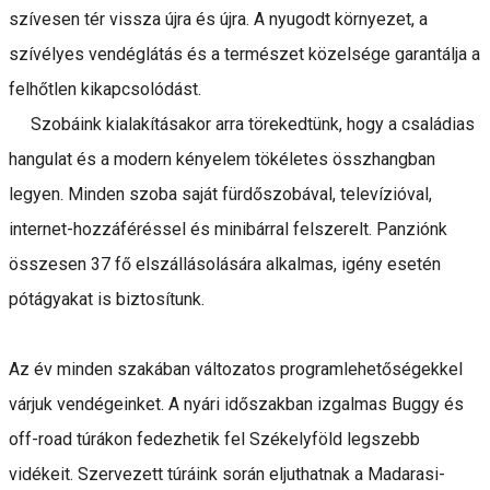
szívesen tér vissza újra és újra. A nyugodt környezet, a
szívélyes vendéglátás és a természet közelsége garantálja a
felhőtlen kikapcsolódást.
Szobáink kialakításakor arra törekedtünk, hogy a családias
hangulat és a modern kényelem tökéletes összhangban
legyen. Minden szoba saját fürdőszobával, televízióval,
internet-hozzáféréssel és minibárral felszerelt. Panziónk
összesen 37 fő elszállásolására alkalmas, igény esetén
pótágyakat is biztosítunk.
Az év minden szakában változatos programlehetőségekkel
várjuk vendégeinket. A nyári időszakban izgalmas Buggy és
off-road túrákon fedezhetik fel Székelyföld legszebb
vidékeit. Szervezett túráink során eljuthatnak a Madarasi-