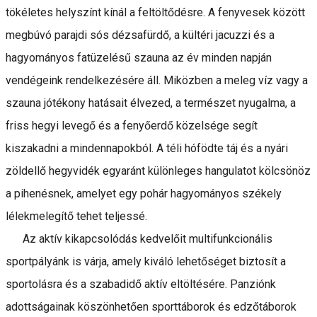
tökéletes helyszínt kínál a feltöltődésre. A fenyvesek között
megbúvó parajdi sós dézsafürdő, a kültéri jacuzzi és a
hagyományos fatüzelésű szauna az év minden napján
vendégeink rendelkezésére áll. Miközben a meleg víz vagy a
szauna jótékony hatásait élvezed, a természet nyugalma, a
friss hegyi levegő és a fenyőerdő közelsége segít
kiszakadni a mindennapokból. A téli hófödte táj és a nyári
zöldellő hegyvidék egyaránt különleges hangulatot kölcsönöz
a pihenésnek, amelyet egy pohár hagyományos székely
lélekmelegítő tehet teljessé.
Az aktív kikapcsolódás kedvelőit multifunkcionális
sportpályánk is várja, amely kiváló lehetőséget biztosít a
sportolásra és a szabadidő aktív eltöltésére. Panziónk
adottságainak köszönhetően sporttáborok és edzőtáborok