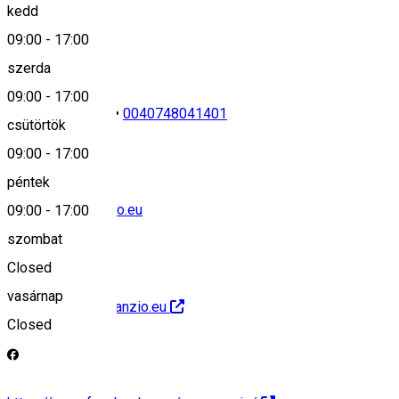
kedd
Keresd térképen
09:00
-
17:00
szerda
09:00
-
17:00
0040749427219
•
0040748041401
csütörtök
09:00
-
17:00
péntek
office@annapanzio.eu
09:00
-
17:00
szombat
Closed
vasárnap
http://www.annapanzio.eu
Closed