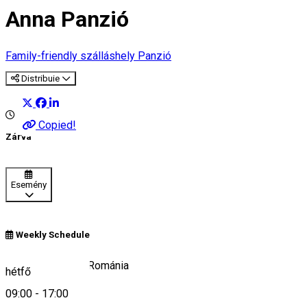
Anna Panzió
Family-friendly szálláshely
Panzió
Distribuie
Copied!
Zárva
Esemény
Weekly Schedule
537131 Borzont, Románia
hétfő
09:00
-
17:00