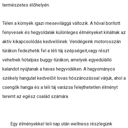
természetes élőhelyén.
Télen a környék igazi mesevilággá változik. A hóval borított
fenyvesek és hegyoldalak különleges élményeket kínálnak az
aktív kikapcsolódás kedvelőinek. Vendégeink motorosszán
túrákon fedezhetik fel a téli táj szépségeit,vagy részt
vehetnek hótalpas buggy-túrákon, amelyek egyedülálló
kalandot nyújtanak a havas hegyvidéken. A hagyományos
székely hangulat kedvelőit lovas hószánozással várjuk, ahol a
csengők hangja és a téli táj varázsa felejthetetlen élményt
teremt az egész család számára.
Egy élményekkel teli nap után wellness részlegünk