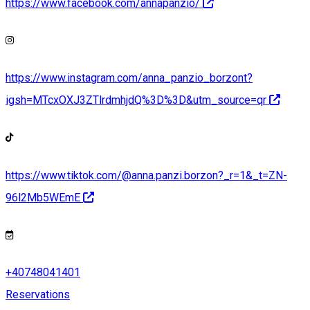
https://www.facebook.com/annapanzio/
https://www.instagram.com/anna_panzio_borzont?
igsh=MTcxOXJ3ZTlrdmhjdQ%3D%3D&utm_source=qr
https://www.tiktok.com/@anna.panzi.borzon?_r=1&_t=ZN-
96l2Mb5WEmE
+40748041401
Reservations