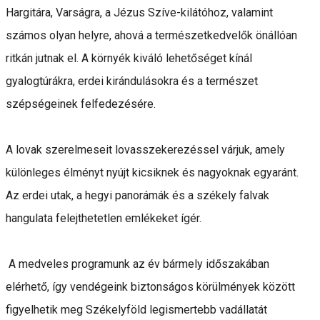
Hargitára, Varságra, a Jézus Szíve-kilátóhoz, valamint
számos olyan helyre, ahová a természetkedvelők önállóan
ritkán jutnak el. A környék kiváló lehetőséget kínál
gyalogtúrákra, erdei kirándulásokra és a természet
szépségeinek felfedezésére.
A lovak szerelmeseit lovasszekerezéssel várjuk, amely
különleges élményt nyújt kicsiknek és nagyoknak egyaránt.
Az erdei utak, a hegyi panorámák és a székely falvak
hangulata felejthetetlen emlékeket ígér.
A medveles programunk az év bármely időszakában
elérhető, így vendégeink biztonságos körülmények között
figyelhetik meg Székelyföld legismertebb vadállatát