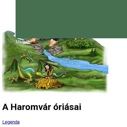
Magyar
A Haromvár óriásai
Legenda