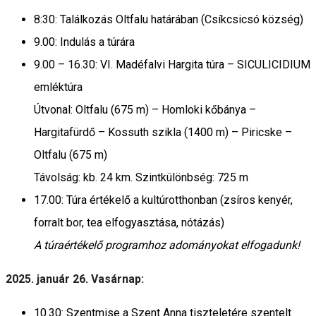
8:30: Találkozás Oltfalu határában (Csíkcsicsó község)
9.00: Indulás a túrára
9.00 – 16.30: VI. Madéfalvi Hargita túra – SICULICIDIUM
emléktúra
Útvonal: Oltfalu (675 m) – Homloki kőbánya –
Hargitafürdő – Kossuth szikla (1400 m) – Piricske –
Oltfalu (675 m)
Távolság: kb. 24 km. Szintkülönbség: 725 m
17.00: Túra értékelő a kultúrotthonban (zsíros kenyér,
forralt bor, tea elfogyasztása, nótázás)
A túraértékelő programhoz adományokat elfogadunk!
2025. január 26. Vasárnap:
10.30: Szentmise a Szent Anna tiszteletére szentelt