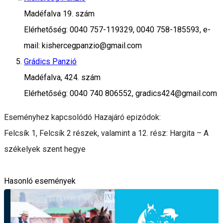
Madéfalva 19. szám
Elérhetőség: 0040 757-119329, 0040 758-185593, e-
mail: kishercegpanzio@gmail.com
Grádics Panzió
Madéfalva, 424. szám
Elérhetőség: 0040 740 806552, gradics424@gmail.com
Eseményhez kapcsolódó Hazajáró epizódok:
Felcsík 1, Felcsík 2 részek, valamint a 12. rész: Hargita – A
székelyek szent hegye
Hasonló események