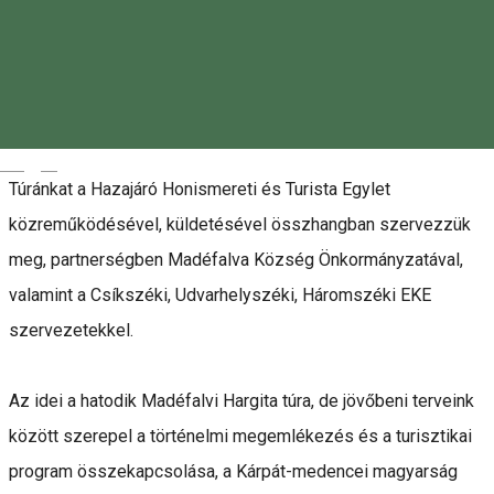
+40743878596
Leírás
Magyar
Túránkat a Hazajáró Honismereti és Turista Egylet
közreműködésével, küldetésével összhangban szervezzük
meg, partnerségben Madéfalva Község Önkormányzatával,
valamint a Csíkszéki, Udvarhelyszéki, Háromszéki EKE
szervezetekkel.
Az idei a hatodik Madéfalvi Hargita túra, de jövőbeni terveink
között szerepel a történelmi megemlékezés és a turisztikai
program összekapcsolása, a Kárpát-medencei magyarság