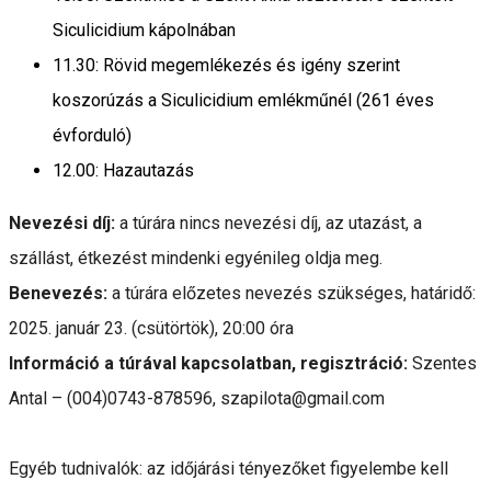
Siculicidium kápolnában
11.30: Rövid megemlékezés és igény szerint
koszorúzás a Siculicidium emlékműnél (261 éves
évforduló)
12.00: Hazautazás
Nevezési díj:
a túrára nincs nevezési díj, az utazást, a
szállást, étkezést mindenki egyénileg oldja meg.
Benevezés:
a túrára előzetes nevezés szükséges, határidő:
2025. január 23. (csütörtök), 20:00 óra
Információ a túrával kapcsolatban, regisztráció:
Szentes
Antal – (004)0743-878596, szapilota@gmail.com
Egyéb tudnivalók: az időjárási tényezőket figyelembe kell