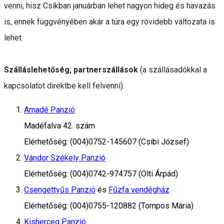
venni, hisz Csíkban januárban lehet nagyon hideg és havazás
is, ennek függvényében akár a túra egy rövidebb változata is
lehet.
Szálláslehetőség, partnerszállások
(a szállásadókkal a
kapcsolatot direktbe kell felvenni):
Amadé Panzió
Madéfalva 42. szám
Elérhetőség: (004)0752-145607 (Csibi József)
Vándor Székely Panzió
Elérhetőség: (004)0742-974757 (Olti Árpád)
Csengettyűs Panzió
és
Fűzfa vendégház
Elérhetőség: (004)0755-120882 (Tompos Mária)
Kisherceg Panzió