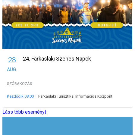
24. Farkaslaki Szenes Napok
28
AUG.
SZÓRAKOZÁS
Kezdődik 08:00
|
Farkaslaki Turisztikai Informácios Központ
Láss több eseményt