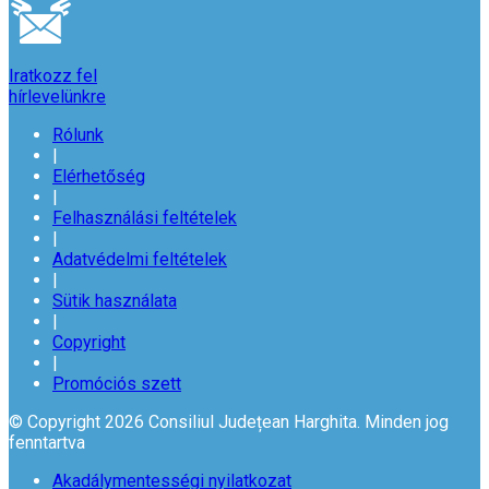
Iratkozz fel
hírlevelünkre
Rólunk
|
Elérhetőség
|
Felhasználási feltételek
|
Adatvédelmi feltételek
|
Sütik használata
|
Copyright
|
Promóciós szett
© Copyright 2026 Consiliul Județean Harghita. Minden jog
fenntartva
Akadálymentességi nyilatkozat