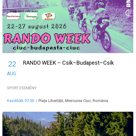
RANDO WEEK – Csík–Budapest–Csík
22
AUG.
SPORT ESEMÉNY
Kezdődik 07:00
|
Piața Libertății, Miercurea Ciuc, Románia