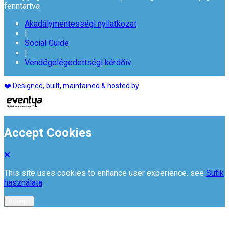
fenntartva
Akadálymentességi nyilatkozat
|
Social Guide
|
Vendégelégedettségi kérdőív
❤️ Designed, built, maintained & hosted by
Accept Cookies
This site uses cookies to enhance user experience. see
Sütik
használata
Accept