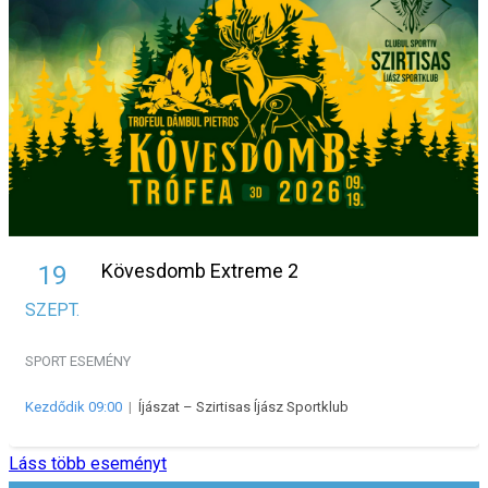
Kövesdomb Extreme 2
19
SZEPT.
SPORT ESEMÉNY
Kezdődik 09:00
|
Íjászat – Szirtisas Íjász Sportklub
Láss több eseményt