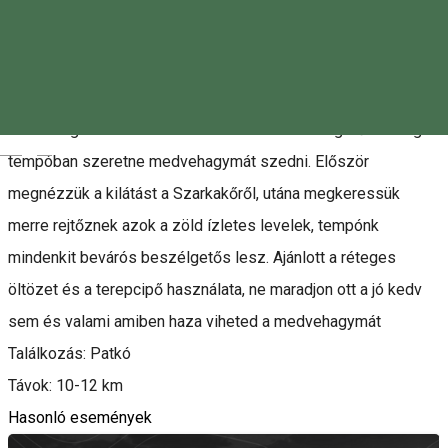
Leírás
Visszatért a tavasz, mi is visszatérünk Vasárnap újra
közösségi futásra várunk mindenkit aki beszélgetős kocogós
Magyar
tempóban szeretne medvehagymát szedni. Először
megnézzük a kilátást a Szarkakőről, utána megkeressük
merre rejtőznek azok a zöld ízletes levelek, tempónk
mindenkit bevárós beszélgetős lesz. Ajánlott a réteges
öltözet és a terepcipő használata, ne maradjon ott a jó kedv
sem és valami amiben haza viheted a medvehagymát
Találkozás: Patkó
Távok: 10-12 km
Hasonló események