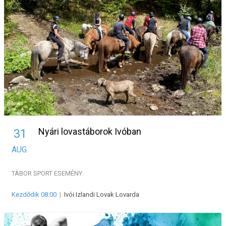
Nyári lovastáborok Ivóban
31
AUG.
TÁBOR
SPORT ESEMÉNY
Kezdődik 08:00
|
Ivói Izlandi Lovak Lovarda