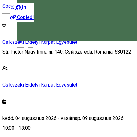
Sport esemény
Közösség
Copied!
Csíkszéki Erdélyi Kárpát Egyesület
Magyar
Str. Pictor Nagy Imre, nr. 140, Csikszereda, Romania, 530122
Csíkszéki Erdélyi Kárpát Egyesület
kedd, 04 augusztus 2026 - vasárnap, 09 augusztus 2026
10:00 - 13:00