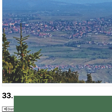
33. EKE Vándortábor
Distribuie