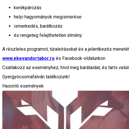
kerékpározás
helyi hagyományok megismerése
ismerkedés, barátkozás
és rengeteg felejthetetlen élmény
A részletes programot, túraleírásokat és a jelentkezés menet
www.ekevandortabor.ro
és Facebook-oldalunkon
Csatlakozz az eseményhez, hívd meg barátaidat, és tarts vel
Gyergyócsomafalván találkozunk!
Hasonló események