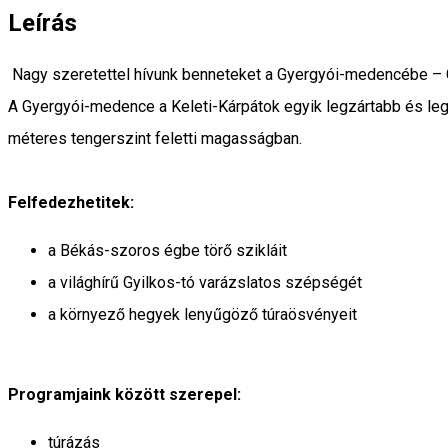
Leírás
Nagy szeretettel hívunk benneteket a Gyergyói-medencébe – 
A Gyergyói-medence a Keleti-Kárpátok egyik legzártabb és le
méteres tengerszint feletti magasságban.
Felfedezhetitek:
a Békás-szoros égbe törő szikláit
a világhírű Gyilkos-tó varázslatos szépségét
a környező hegyek lenyűgöző túraösvényeit
Programjaink között szerepel:
túrázás