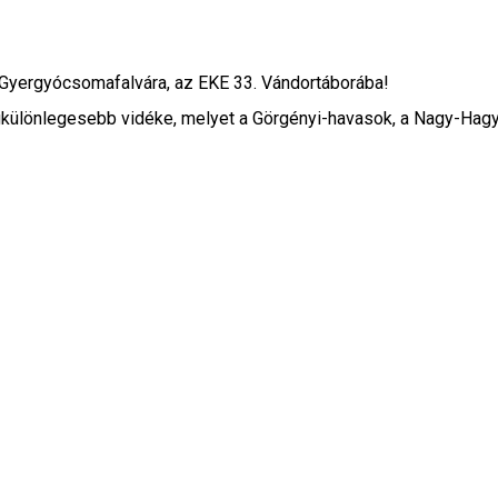
Gyergyócsomafalvára, az EKE 33. Vándortáborába!
gkülönlegesebb vidéke, melyet a Görgényi-havasok, a Nagy-Hag