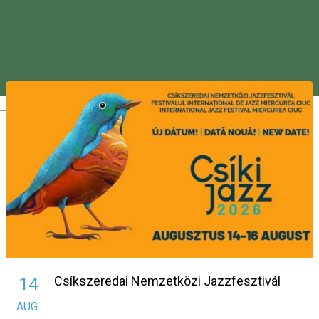
Leírás
Részletek hamarosan.
Hasonló események
Magyar
Csíkszeredai Nemzetközi Jazzfesztivál
14
AUG.