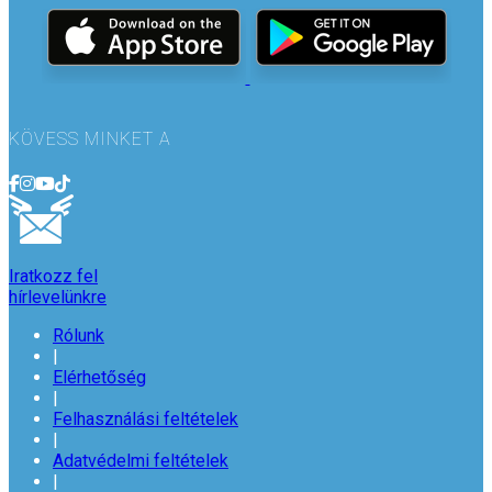
KÖVESS MINKET A
Iratkozz fel
hírlevelünkre
Rólunk
|
Elérhetőség
|
Felhasználási feltételek
|
Adatvédelmi feltételek
|