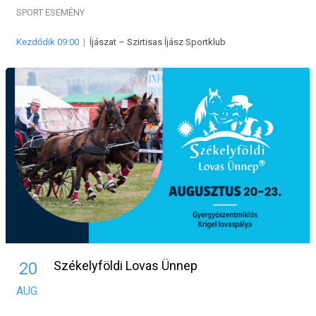
SPORT ESEMÉNY
Kezdődik 09:00
|
Íjászat – Szirtisas Íjász Sportklub
Székelyföldi Lovas Ünnep
20
AUG.