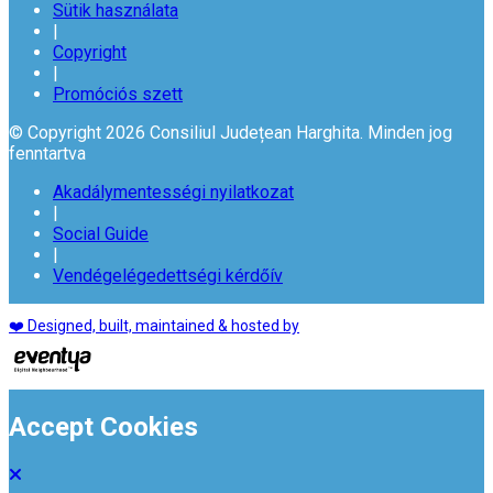
Sütik használata
|
Copyright
|
Promóciós szett
© Copyright 2026 Consiliul Județean Harghita. Minden jog
fenntartva
Akadálymentességi nyilatkozat
|
Social Guide
|
Vendégelégedettségi kérdőív
❤️ Designed, built, maintained & hosted by
Accept Cookies