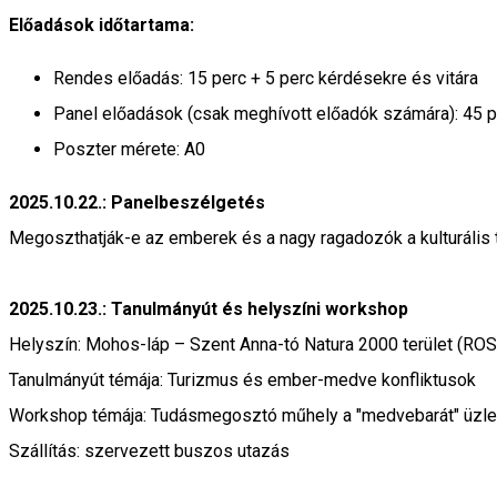
Előadások időtartama:
Rendes előadás: 15 perc + 5 perc kérdésekre és vitára
Panel előadások (csak meghívott előadók számára): 45 pe
Poszter mérete: A0
2025.10.22.: Panelbeszélgetés
Megoszthatják-e az emberek és a nagy ragadozók a kulturális t
2025.10.23.: Tanulmányút és helyszíni workshop
Helyszín: Mohos-láp – Szent Anna-tó Natura 2000 terület (RO
Tanulmányút témája: Turizmus és ember-medve konfliktusok
Workshop témája: Tudásmegosztó műhely a "medvebarát" üzlet
Szállítás: szervezett buszos utazás