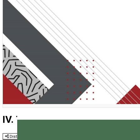
IV. TusnadEcoBearConf
Distribuie