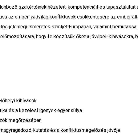
nböző szakértőinek nézeteit, kompetenciáit és tapasztalatait
sa az ember-vadvilág konfliktusok csökkentésére az ember által 
 jelenlegi ismeretek szintjét Európában, valamint bemutassa a 
előmozdítására, hogy felkészítsük őket a jövőbeli kihívásokra, b
lőhelyi kihívások
ika és a kezelési igények egyensúlya
ozók megőrzésében
 nagyragadozó-kutatás és a konfliktusmegelőzés jövője