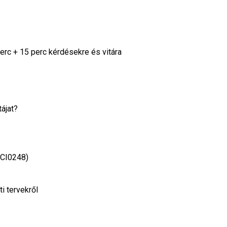
rc + 15 perc kérdésekre és vitára
ájat?
SCI0248)
i tervekről