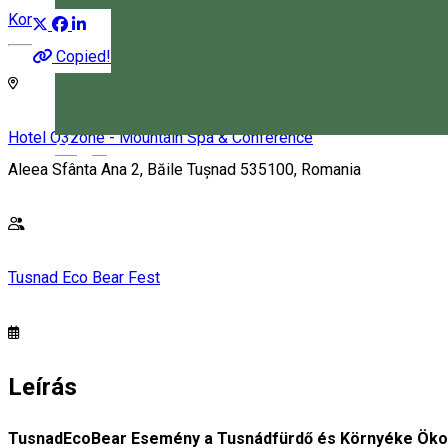
Konferencia
Copied!
Hotel O3zone - Mountain Spa & Conference
Magyar
Aleea Sfânta Ana 2, Băile Tușnad 535100, Romania
Tusnad Eco Bear Fest
Leírás
TusnadEcoBear Esemény a Tusnádfürdő és Környéke Ökotu