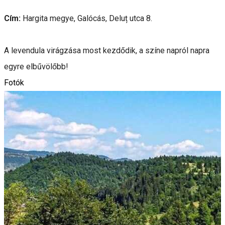
Cím:
Hargita megye, Galócás, Deluț utca 8.
A levendula virágzása most kezdődik, a színe napról napra
egyre elbűvölőbb!
Fotók