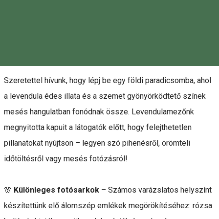
Leírás
Üdvözlünk a Nela Levendula-paradicsomban! 💜
Magyar
Szeretettel hívunk, hogy lépj be egy földi paradicsomba, ahol
a levendula édes illata és a szemet gyönyörködtető színek
mesés hangulatban fonódnak össze. Levendulamezőnk
megnyitotta kapuit a látogatók előtt, hogy felejthetetlen
pillanatokat nyújtson – legyen szó pihenésről, örömteli
időtöltésről vagy mesés fotózásról!
🌸
Különleges fotósarkok
– Számos varázslatos helyszínt
készítettünk elő álomszép emlékek megörökítéséhez: rózsa