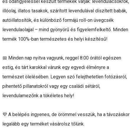
és odafigyeléssel készült termékek várják: levendulacsokrok,
illóolaj, illatos tasakok, szárított levendulával díszített babák,
autóillatosítók, és különböző formájú roll-on üvegcsék
levendulaolajjal – mind gyönyörű és figyelemfelkeltő. Minden
termék 100%-ban természetes és helyi készítésű!
📅 Minden nap nyitva vagyunk, reggel 8:00 órától egészen
estig, és tárt karokkal várunk egy egyedi élményre a
természet ölelésében. Legyen szó felejthetetlen fotózásról,
pihentető pillanatokról vagy egy családi sétáról,
levendulamezőnk a tökéletes hely!
💜 A belépés ingyenes, de örömmel vesszük, ha a távozáskor
legalább egy terméket vásárolsz tőlünk.