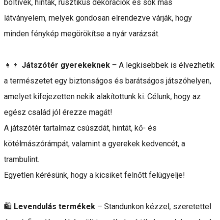
boltívek, hinták, rusztikus dekorációk és sok más
látványelem, melyek gondosan elrendezve várják, hogy
minden fénykép megörökítse a nyár varázsát.
👧👦
Játszótér gyerekeknek
– A legkisebbek is élvezhetik
a természetet egy biztonságos és barátságos játszóhelyen,
amelyet kifejezetten nekik alakítottunk ki. Célunk, hogy az
egész család jól érezze magát!
A játszótér tartalmaz csúszdát, hintát, kő- és
kötélmászórámpát, valamint a gyerekek kedvencét, a
trambulint.
Egyetlen kérésünk, hogy a kicsiket felnőtt felügyelje!
🛍️
Levendulás termékek
– Standunkon kézzel, szeretettel