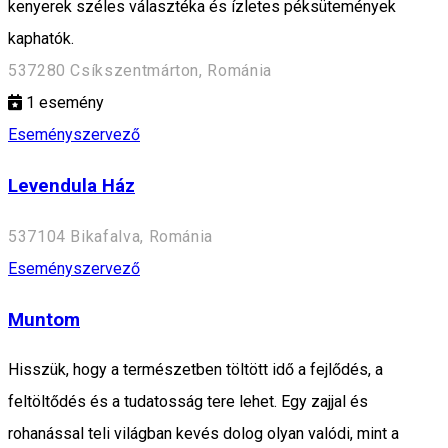
kenyerek széles választéka és ízletes péksütemények
kaphatók.
537280 Csíkszentmárton, Románia
1
esemény
Eseményszervező
Levendula Ház
537104 Bikafalva, Románia
Eseményszervező
Muntom
Hisszük, hogy a természetben töltött idő a fejlődés, a
feltöltődés és a tudatosság tere lehet. Egy zajjal és
rohanással teli világban kevés dolog olyan valódi, mint a