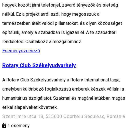
hegyek között járni telefonjel, zavaró tényezők és sietség
nélkül. Ez a projekt arról szól, hogy megosszuk a
természetben átélt valódi pillanatokat, és olyan közösséget
építsünk, amely a szabadban is igazán él. A te szabadtéri
lendületed. Csatlakozz a mozgalomhoz.
Eseményszervező
Rotary Club Székelyudvarhely
A Rotary Club Székelyudvarhely a Rotary International tagja,
amelyben különböző foglalkozású emberek készek vállalni a
humanitárius szolgálatot. Szakmai és magánéletükben magas
etikai alapelveket követnek.
Szent Imre utca 18, 535600 Odorheiu Secuiesc, Románia
1
esemény