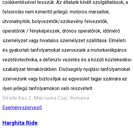
csökkentésével tesszük. Az általunk kínált szolgáltatások, a
felsorolás nem kimerítő jellegű: motoros marsallok;
útvonalnyitók; bolyvezetők/szökevény felvezetők;
operatőrök / fényképészek, drónos operatőrök, időmérő
személyzet vagy hivatalos személyzet szállítása. Elméleti
és gyakorlati tanfolyamokat szervezünk a motorkerékpáros
vezetéstechnika, a defenzív vezetés és a közúti közlekedési
szabályzat témakörökben. Elsősegély nyújtási tanfolyamokat
szervezünk vagy biztosítjuk az egyesület tagjai számára az
ilyen jellegű tanfolyamokon való részvételt.
Strada Kas 2, Miercurea Ciuc, Románia
Eseményszervező
Harghita Ride