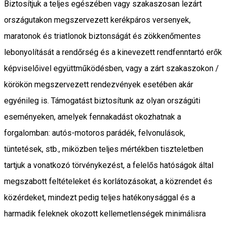
Biztosítjuk a teljes egészében vagy szakaszosan lezárt
országutakon megszervezett kerékpáros versenyek,
maratonok és triatlonok biztonságát és zökkenőmentes
lebonyolítását a rendőrség és a kinevezett rendfenntartó erők
képviselőivel együttműködésben, vagy a zárt szakaszokon /
körökön megszervezett rendezvények esetében akár
egyénileg is. Támogatást biztosítunk az olyan országúti
eseményeken, amelyek fennakadást okozhatnak a
forgalomban: autós-motoros parádék, felvonulások,
tüntetések, stb., miközben teljes mértékben tiszteletben
tartjuk a vonatkozó törvénykezést, a felelős hatóságok által
megszabott feltételeket és korlátozásokat, a közrendet és
közérdeket, mindezt pedig teljes hatékonysággal és a
harmadik feleknek okozott kellemetlenségek minimálisra