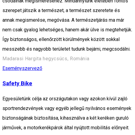
csodáinak megismeréséhez. Mindannyiunk életében fontos
szerepet játszik a természet, a természet szeretete és
annak megismerése, megóvása. A természetjárás ma már
nem csak gyalog lehetséges, hanem akár ülve is megtehetjük.
Így biztonságos, ellenőrzött körülmények között sokkal
messzebb és nagyobb területet tudunk bejárni, megcsodálni.
Madarasi Hargita hegycsúcs, Románia
Eseményszervező
Safety Bike
Egyesületünk célja az országutakon vagy azokon kívül zajló
sportrendezvények vagy egyéb jellegű nyilvános események
biztonságának biztosítása, kihasználva a két keréken guruló
járművek, a motorkerékpárok által nyújtott mobilitás előnyeit.