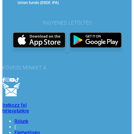
INGYENES LETÖLTÉS
KÖVESS MINKET A
Iratkozz fel
hírlevelünkre
Rólunk
|
Elérhetőség