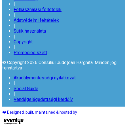
|
Felhasználási feltételek
|
Adatvédelmi feltételek
|
Sütik használata
|
Copyright
|
Promóciós szett
© Copyright 2026 Consiliul Județean Harghita. Minden jog
fenntartva
Akadálymentességi nyilatkozat
|
Social Guide
|
Vendégelégedettségi kérdőív
❤️ Designed, built, maintained & hosted by