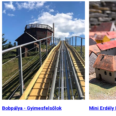
Mini Erdély Park
Jézus Szíve
Gordon heg