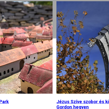
 szobor és kilátó a
Medvelesek
yen