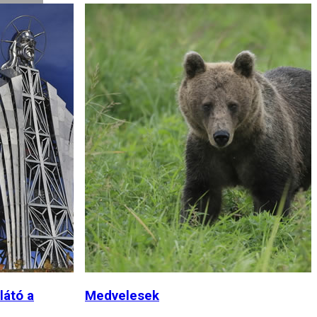
Békás-szoros