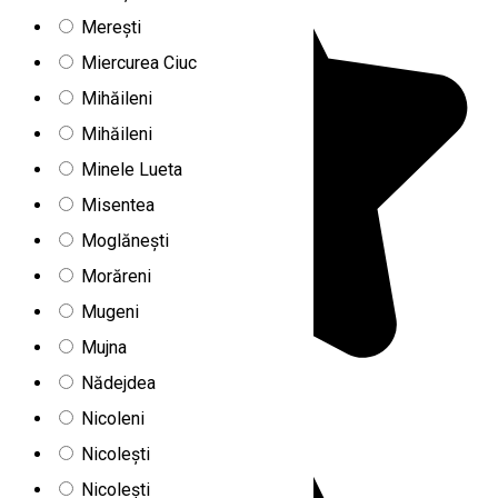
Merești
Miercurea Ciuc
Mihăileni
Mihăileni
Minele Lueta
Misentea
Moglănești
Morăreni
Mugeni
Mujna
Nădejdea
Nicoleni
Nicolești
Nicolești