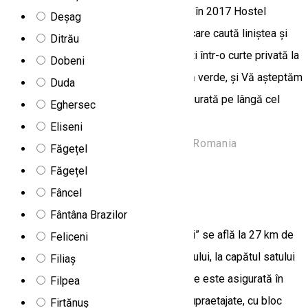
clădiri, și o sală de fitness spațioasă – în 2017 Hostel
Deșag
Fitness ** a devenit o oază pentru cei care caută liniștea și
Ditrău
panorame superbe la ferestre. Ne găsiți într-o curte privată la
Dobeni
fel spațioasă, cu multe foișoare și iarbă verde, și Vă așteptăm
Duda
deja cu o clădire în plus, proaspăt inaugurată pe lângă cel
Eghersec
vechi.
Eliseni
Strada Cerbului 20, Borsec 535300, Romania
Făgețel
Hostel
Făgețel
Fâncel
Hostel Școala Pădurii
Fântâna Brazilor
Recent construită, Casa ”Școala Pădurii” se află la 27 km de
Feliceni
Miercurea Ciuc, la poalele munților Ciucului, la capătul satului
Filiaș
Potiond. Cazarea pentru 20-28 persoane este asigurată în
Filpea
camere cu 2-6 locuri, parțial cu paturi supraetajate, cu bloc
Firtănuș