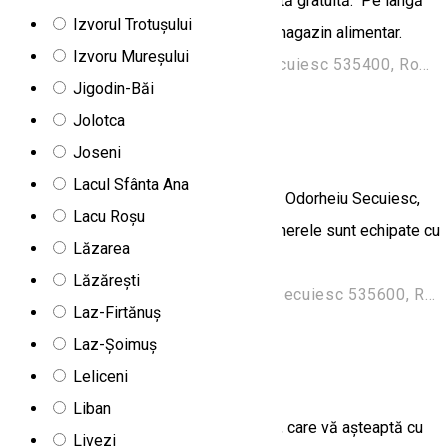
Wifi. Proprietatea asigură parcare privată gratuită. Pe lângă
Izvorul Trotușului
hostel, se află o brutărie și la 10 m un magazin alimentar.
Izvoru Mureșului
Strada Orbán Balázs 16, Cristuru Secuiesc 535400, Romania
Jigodin-Băi
Hostel
Jolotca
Hostel Tranzit
Joseni
Lacul Sfânta Ana
Hotel-Hostel Tranzit un motel in centrul Odorheiu Secuiesc,
Lacu Roșu
putem caza 44 de persoane. Toate camerele sunt echipate cu
Lăzarea
baie.
Lăzărești
Strada Tompa László 36, Odorheiu Secuiesc 535600, Romania
Laz-Firtănuș
Hostel
Laz-Șoimuș
Pensiunea Sándor
Leliceni
Liban
Pensiunea Sándor este situată în Praid, care vă așteaptă cu
Livezi