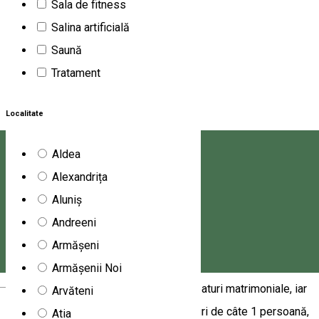
Casa Anita
Sala de fitness
Salina artificială
Casa de oaspeţi Anita dispune de cinci camere şi o
Saună
sufragerie, bucătărie din care 4 camere au câte 2 paturi şi una
Tratament
are 6 paturi. Un accesoriu indispensabil al cerinţelor de azi
este baia, care se găseşte separat în fiecare încăpere.
Localitate
Camera cu 6 paturi am proiectat-o pentru familiile mari, sau
pentru cercuri de prieteni, care în timpul unei vacanţe mai
Aldea
scurte sau mai lungi, nu doresc să se desparte nici noaptea.
Alexandrița
Pe baza experienţelor noastre de până acum, putem afirma,
Aluniș
că grupurile care mai înainte nu erau încântate de acest lucru,
Andreeni
într-un final aici s-au simţit cel mai bine, aici au fost cele mai
Armășeni
multe râsete, bancuri şi aici au avut cea mai bună dispoziţie.
Armășenii Noi
Magyar
În camera cu 6 paturi se găsesc două paturi matrimoniale, iar
Arvăteni
vis-a-vis de acestea se află 2 buc. paturi de câte 1 persoană,
Atia