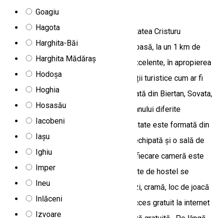
Hostel Tolerancia
Goagiu
Hagota
Hostelul Tolerancia este situat în localitatea Cristuru
Harghita-Băi
Secuiesc, într-o zonă liniștită și armonioasă, la un 1 km de
Harghita Mădăraș
centrul orașului. Datorită poziționării excelente, în apropierea
Hodoșa
hostelului se pot găsi numeroase atracții turistice cum ar fi
Hoghia
Cetatea din Sighișoara, Biserica fortificată din Biertan, Sovata,
Hosasău
Lacul Roșu, asigurând pe tot parcursul anului diferite
Iacobeni
programe, evenimente. Această proprietate este formată din
Iașu
2 clădiri, fiecare dotată cu o bucătărie echipată și o sală de
Ighiu
mese. Avem camere cu 3, 4 și 5 paturi, fiecare cameră este
Imper
dotată cu baie proprie. Facilitățile oferite de hostel se
Ineu
numără: un grătar în aer liber, spații verzi, cramă, loc de joacă
Inlăceni
pentru copii. Oaspeții beneficiază de acces gratuit la internet
Izvoare