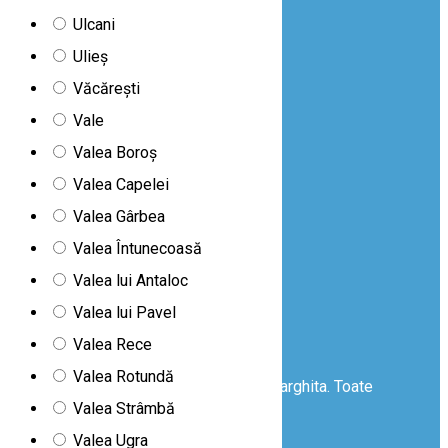
Ulcani
Ulieș
Abonează-te
Văcărești
la newsletter
Vale
Despre noi
|
Valea Boroș
Contactează-ne
|
Valea Capelei
Termeni și condiții
Valea Gârbea
|
Politica de confidențialitate
Valea Întunecoasă
|
Politica de cookie-uri
Valea lui Antaloc
|
Valea lui Pavel
Copyright
|
Valea Rece
Kit de presă
Valea Rotundă
© Copyright 2026 Consiliul Județean Harghita. Toate
drepturile rezervate
Valea Strâmbă
Valea Ugra
Declarație de accesibilitate