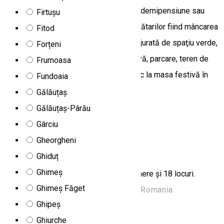
sanitar comun. Masa poate fi servită în demipensiune sau
Firtușu
pensiune completă, punctul forte al bucătarilor fiind mâncarea
Fitod
tradițională secuiască. Casa este înconjurată de spaţiu verde,
Forțeni
disponând de potecă tematică educativă, parcare, teren de
Frumoasa
baschet și grătar. 50-60 persoane au loc la masa festivă în
Fundoaia
sala mare și pot dansa pe terasă.
Gălăuțaș
Potiond 537049, Romania
Gălăuțaș-Pârău
Hostel
Gârciu
Gheorgheni
Hostel Talian
Ghiduț
Ghimeș
Casa Talian se află la Borsec, are 5 camere și 18 locuri.
Ghimeș Făget
Strada Carpați 104, Borsec 535300, Romania
Ghipeș
Cazare Family-friendly
Hostel
Ghiurche