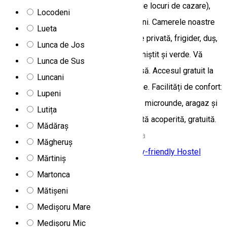
19 de camere confortabile (în total 60 de locuri de cazare),
Locodeni
ideale pentru familii și grupuri de prieteni. Camerele noastre
Lueta
spațioase, familiale, sunt dotate cu baie privată, frigider, duș,
Lunca de Jos
dulap și TV. Relaxați-vă într-un mediu liniștit și verde. Vă
Lunca de Sus
punem la dispoziție o grădină și o terasă. Accesul gratuit la
Luncani
WiFi este disponibil în întreaga pensiune. Facilități de confort:
Lupeni
o bucătărie comună, complet utilată (cu microunde, aragaz și
Lutița
ustensile de bucătărie) și parcare privată acoperită, gratuită.
Mădăraș
Strada Minei, Praid 537240, Romania
Măgheruș
Cazare Family-friendly
Activitate Family-friendly
Hostel
Mărtiniș
Martonca
Septimia Hotels & Spa Resort
Mătișeni
Medișoru Mare
Medișoru Mic