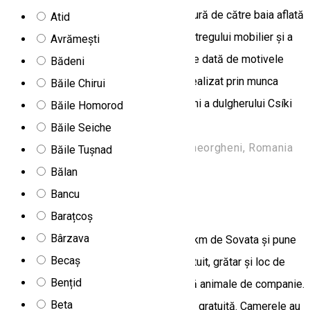
care sunt separate într-o oarecare măsură de către baia aflată
Atid
la mijloc. Personalitatea şi atmosfera întregului mobilier şi a
Avrămești
elementelor ornamentale ale casei, este dată de motivele
Bădeni
secuieşti sculptate în lemn, care s-au realizat prin munca
Băile Chirui
obositoare pe parcursul a mai multor luni a dulgherului Csíki
Băile Homorod
Áron, din Gheorgheni.
Băile Seiche
Gheorgheni km 6 spre Lacu Rosu, Gheorgheni, Romania
Băile Tușnad
Hostel
Bălan
Bancu
Casa Ersa
Barațcoș
Bârzava
ErSa Panzio se află în Bisericani, la 29 km de Sovata și pune
Becaș
la dispoziție unități de cazare, WiFi gratuit, grătar și loc de
Bențid
joacă pentru copii. Proprietatea acceptă animale de companie.
Beta
Oaspeții beneficiază de parcare privată gratuită. Camerele au