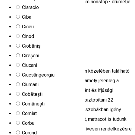
Masa de ping-pong • recepție cu program nonstop • drumeție
Ciaracio
• călărie • plimbare cu tractorul
Ciba
Izvoare 537362, Romania
Ciceu
Cazare Family-friendly
Hostel
Cinod
Deschis
Ciobăniș
Casa Fodor
Cireșeni
Ciucani
Csíksomlyón, a Kegytemplom közvetlen közelében található
Ciucsângeorgiu
a Fodor ház, a Fodor család ősi kúriája, amely jelenleg a
Ciumani
Csibész Ifjúsági Egyesület központjaként és ifjúsági
Cobătești
szállóként is működik. Szállást tudunk biztosítani 22
Comănești
személy részére 2, 3, 4 illetve 6 ágyas szobákban.Igény
Comiat
szerint nagyobb csoportoknak pótágyat, matracot is tudunk
Corbu
biztosítani. Közösségi termeinket is szívesen rendelkezésre
Corund