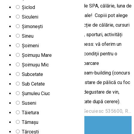
centrul de ecvestru. Alegeți pachetele de SPA, călărie, luna de
Șiclod
miere și nu ratați ofertele noastre speciale! Copiii pot alege
Siculeni
dintre programe variate cum ar fi: instrucție de călărie, cursuri
Șimonești
de înot, jocuri în apă, cursuri de bowling, sporturi, activități
Sineu
creative, teren de joc. Cu scop de business: vă oferim un
Șoimeni
mediu rafinat şi elegant și vă asigurăm condiţii pentru o
Șoimușu Mare
afacere de succes: sală de conferință, parcare
Șoimușu Mic
supravegheată, WiFI gratuit, oferte de team-building (concurs
Subcetate
de bowling, karaoke, cursuri de gătit, gustare de pălică cu foc
Sub Cetate
de tabără, grill party, program folcloric, degustare de vin,
Șumuleu Ciuc
detoxifiere în grup, excursii și exclusivitate după cerere).
Suseni
Strada Orbán Balázs 106, Odorheiu Secuiesc 535600, Romania
Tăietura
Tămașu
Tărcești