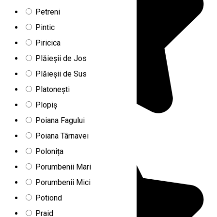
Petreni
Pintic
Piricica
Plăieșii de Jos
Plăieșii de Sus
Platonești
Plopiș
Poiana Fagului
Poiana Târnavei
Polonița
Porumbenii Mari
Porumbenii Mici
Potiond
Praid