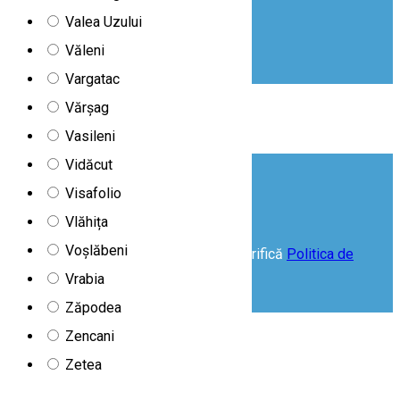
|
Valea Uzului
Social Guide
|
Văleni
Chestionar de satisfacție
Vargatac
❤️ Designed, built, maintained & hosted by
Vărșag
Vasileni
Vidăcut
Acceptă Cookies
Visafolio
Vlăhița
Voșlăbeni
Acest website folosește cookie-uri. Verifică
Politica de
cookie-uri
Vrabia
Acceptă
Zăpodea
Zencani
Zetea