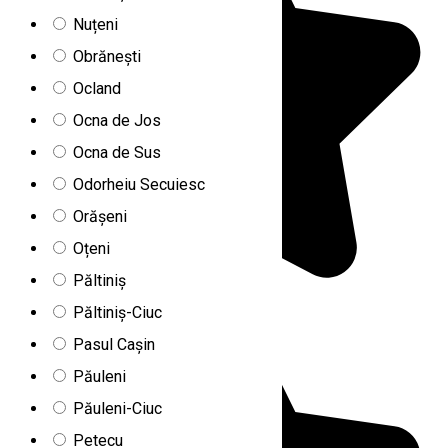
Nuțeni
Obrănești
Ocland
Ocna de Jos
Ocna de Sus
Odorheiu Secuiesc
Orășeni
Oțeni
Păltiniș
Păltiniș-Ciuc
Pasul Cașin
Păuleni
Păuleni-Ciuc
Petecu