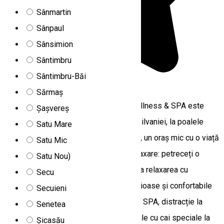
Sânmartin
Sânpaul
Sânsimion
Sântimbru
Sântimbru-Băi
5.0
1 recenzie
Sărmaș
Complexul Septimia Resort - Hotel, Wellness & SPA este
Șașvereș
situat în centrul României, în estul Transilvaniei, la poalele
Satu Mare
munţilor Harghita, în Odorheiu Secuiesc, un oraș mic cu o viață
Satu Mic
culturală foarte activă. Răsfățare și relaxare: petreceți o
Satu Nou)
vacanță senzațională unde puteți îmbina relaxarea cu
Secu
programe active: ohihnă în camere spațioase și confortabile
Secuieni
de 3 sau 4 stele, răsfățare la centrul de SPA, distracție la
Senetea
centrul de bowling, momente memorabile cu cai speciale la
Șicasău