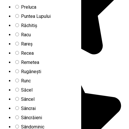
Preluca
Puntea Lupului
Răchitiș
Racu
Rareș
Recea
Remetea
Rugănești
Runc
Săcel
Sâncel
Sâncrai
Sâncrăieni
Sândominic