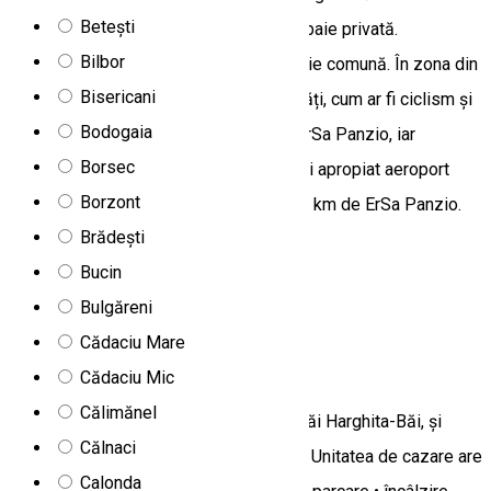
Betești
TV cu canale prin cablu. Acestea oferă baie privată.
Bilbor
Proprietatea pune la dispoziție bucătărie comună. În zona din
Bisericani
jur, puteți opta pentru o gamă de activități, cum ar fi ciclism și
Bodogaia
drumeții. Sighișoara este la 36 km de ErSa Panzio, iar
Borsec
Miercurea Ciuc se află la 45 km. Cel mai apropiat aeroport
Borzont
este Aeroportul Târgu Mureș, aflat la 62 km de ErSa Panzio.
Brădești
Vorbim limba dumneavoastră!
Bucin
Morăreni 537169, Romania
Bulgăreni
Hostel
Cădaciu Mare
Steluța
Cădaciu Mic
Călimănel
Pensiunea Csillag se află la Harghita-Băi Harghita-Băi, și
Călnaci
dispune de 6 camere modern mobilate. Unitatea de cazare are
Calonda