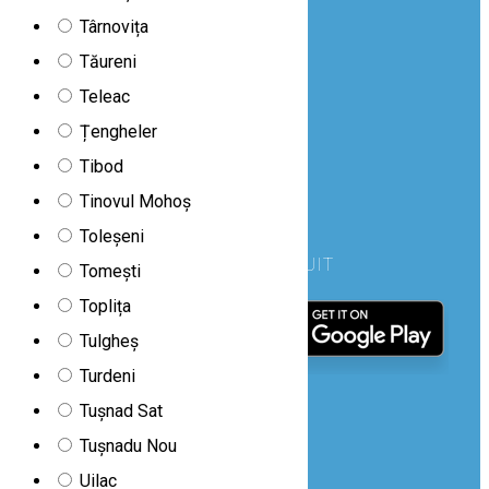
Târnovița
Tăureni
Teleac
Țengheler
Tibod
Tinovul Mohoș
Toleșeni
DESCARCĂ GRATUIT
Tomești
Toplița
Tulgheș
Turdeni
Tușnad Sat
URMĂREȘTE-NE PE
Tușnadu Nou
Uilac