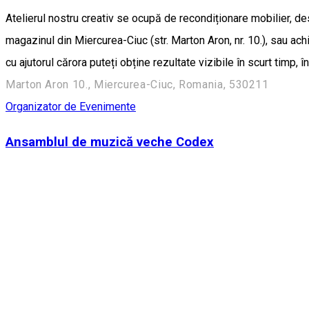
Atelierul nostru creativ se ocupă de recondiționare mobilier, des
magazinul din Miercurea-Ciuc (str. Marton Aron, nr. 10.), sau ach
cu ajutorul cărora puteți obține rezultate vizibile în scurt timp, 
Marton Aron 10., Miercurea-Ciuc, Romania, 530211
Organizator de Evenimente
Ansamblul de muzică veche Codex