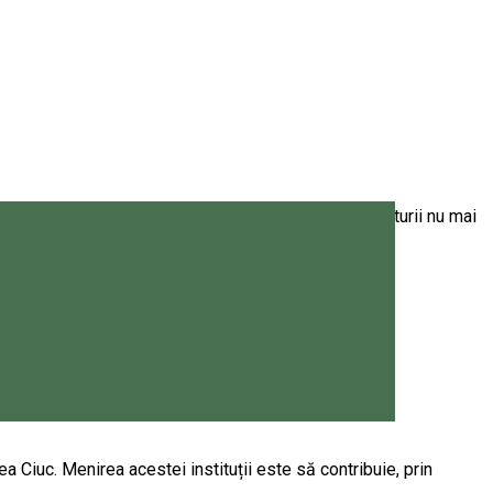
i au un rol important în viața noastră. Explorarea naturii nu mai
 Ciuc. Menirea acestei instituții este să contribuie, prin