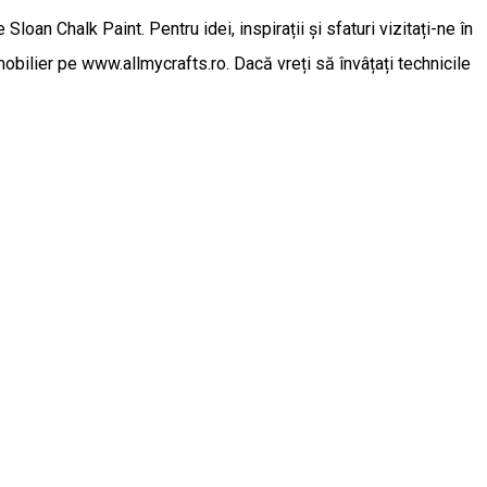
oan Chalk Paint. Pentru idei, inspirații și sfaturi vizitați-ne în
mobilier pe www.allmycrafts.ro. Dacă vreți să învâțați technicile