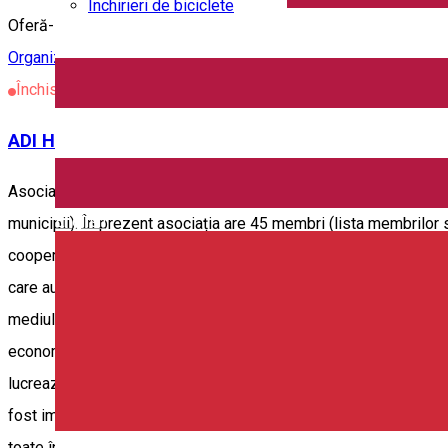
Închirieri de biciclete
Oferă-i campionului tău o experiență unică🦸‍♂️ Taberele Campio
Organizație
Organizator de Evenimente
Închis
ADI Harghita
Asociația de Dezvoltare Intercomunitară Harghita (A.D.I. Harghita)
English
municipii). În prezent asociația are 45 membri (lista membrilor
cooperații pe termen lung cu primăriile din județ, precum și orga
care au ca scop dezvoltarea și promovarea turismului, precum și me
mediului, promovarea turismului local, județean, și lansarea uno
economică al județului Harghita și nu numai. Începând cu 2018, A
lucrează în domeniul turismului și care sunt interesate de turism.
fost implementat de Consiliul Județean Harghita și cofinanțat 
toate întrebările pe care trebuie să le cunoască un turist înainte