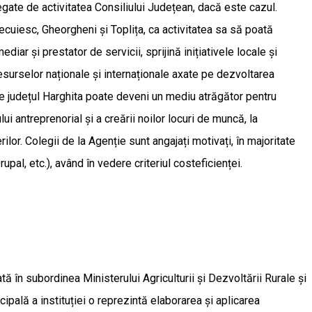
egate de activitatea Consiliului Județean, dacă este cazul.
ecuiesc, Gheorgheni și Toplița, ca activitatea sa să poată
diar și prestator de servicii, sprijină inițiativele locale și
resurselor naționale și internaționale axate pe dezvoltarea
care județul Harghita poate deveni un mediu atrăgător pentru
tului antreprenorial și a creării noilor locuri de muncă, la
erilor. Colegii de la Agenție sunt angajați motivați, în majoritate
pal, etc.), având în vedere criteriul costeficienței.
tă în subordinea Ministerului Agriculturii și Dezvoltării Rurale și
ipală a instituției o reprezintă elaborarea și aplicarea