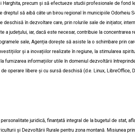
lui Harghita, precum și să efectueze studii profesionale de fond l
 dreptul să aibă câte un birou regional în municipiile Odorheiu S
deschisă în dezvoltare care, prin rolurile sale de inițiator, interme
te a județului, iar, dacă este necesar, contribuie la concentrarea 
in programele sale, Agenția dorește să asiste la o schimbare prin 
nvestițiilor și a inovațiilor realizate în regiune, la stimularea spiri
i la furnizarea informațiilor utile în domeniul dezvoltării întreprind
e operare libere și cu sursă deschisă (d.e. Linux, LibreOffice, Dru
ersonalitate juridică, finanțată integral de la bugetul de stat, afla
iculturii și Dezvoltării Rurale pentru zona montană. Misiunea princ