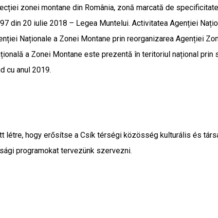
protecției zonei montane din România, zonă marcată de specificita
 197 din 20 iulie 2018 – Legea Muntelui. Activitatea Agenției Na
enției Naționale a Zonei Montane prin reorganizarea Agenției Zon
ională a Zonei Montane este prezentă în teritoriul național prin s
d cu anul 2019.
t létre, hogy erősítse a Csík térségi közösség kulturális és tár
úsági programokat tervezünk szervezni.