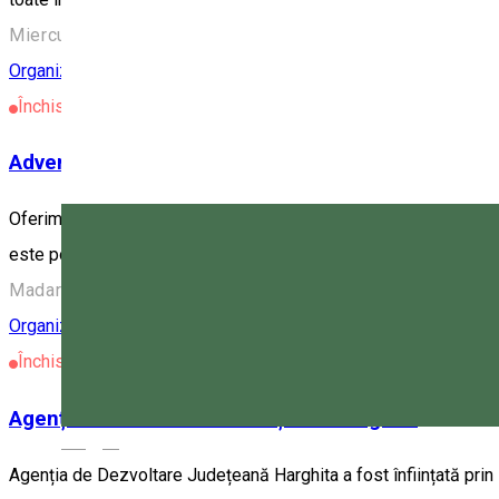
Miercurea Ciuc, Romania
Organizator de Evenimente
Închis
Adventure Club Hargita
Oferim experiențe. Vă invităm să descoperiți frumusețea peisajelo
este posibilă doar pe jos — acum puteți descoperi zone mai mari 
Madarasi Hargita hegycsúcs, Románia
Organizator de Evenimente
Închis
Agenția de Dezvoltare Județeană Harghita
Magyar
Agenția de Dezvoltare Județeană Harghita a fost înființată prin 