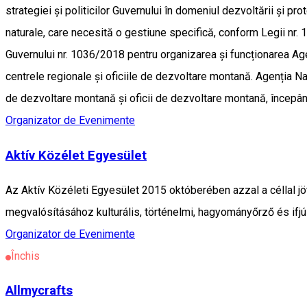
strategiei și politicilor Guvernului în domeniul dezvoltării și 
naturale, care necesită o gestiune specifică, conform Legii nr.
Guvernului nr. 1036/2018 pentru organizarea și funcționarea Ag
centrele regionale și oficiile de dezvoltare montană. Agenția Naț
de dezvoltare montană și oficii de dezvoltare montană, începân
Organizator de Evenimente
Aktív Közélet Egyesület
Az Aktív Közéleti Egyesület 2015 októberében azzal a céllal jöt
megvalósításához kulturális, történelmi, hagyományőrző és ifj
Organizator de Evenimente
Închis
Allmycrafts