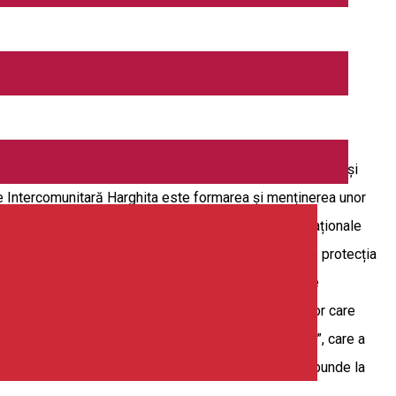
rghita, și prin asocierea cu a 36 U.AT.-uri (comune, orașe și
re Intercomunitară Harghita este formarea și menținerea unor
sfășurarea programelor regionale, naționale și internaționale
i înconjurător. În același timp, scopul asociației este protecția
tate deosebit de importantă în procesul de dezvoltare
are ajută munca, informarea și dezvoltarea persoanelor care
 popularizarea aplicației și site-ului ”Visit Harghita”, care a
nal Danube. Aceasta este singura platformă care răspunde la