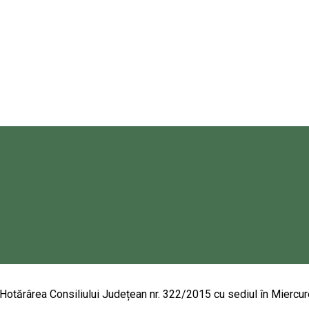
r de iarnă neatinse. Natura, iubirea pentru natură și protejarea e
în condiții sigure și controlate, într-un mod confortabil.
Hotărârea Consiliului Județean nr. 322/2015 cu sediul în Miercurea