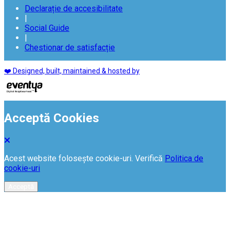
Declarație de accesibilitate
|
Social Guide
|
Chestionar de satisfacție
❤️ Designed, built, maintained & hosted by
Acceptă Cookies
Acest website folosește cookie-uri. Verifică
Politica de
cookie-uri
Acceptă