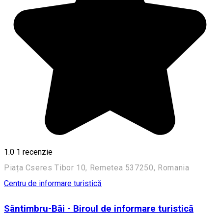
1.0
1 recenzie
Piața Cseres Tibor 10, Remetea 537250, Romania
Centru de informare turistică
Sântimbru-Băi - Biroul de informare turistică