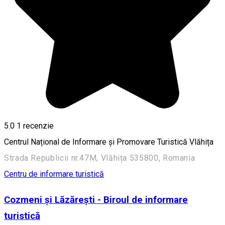
5.0
1 recenzie
Centrul Național de Informare și Promovare Turistică Vlăhița
Strada Republicii nr.47M, Vlăhița 535800, Romania
Centru de informare turistică
Cozmeni și Lăzărești - Biroul de informare
turistică