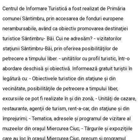
Centrul de Informare Turistică a fost realizat de Primăria
comunei Sântimbru, prin accesarea de fonduri europene
nerambursabile, având ca obiectiv promovarea destinaţiei
turistice Sântimbru- Băi. Cui ne adresăm? - vizitatorilor
staţiunii Sântimbru-Băi, prin oferirea posibilităţilor de
petrecere a timpului liber. - unitătilor cu profil turistic, într-o
abordare deschisă şi obiectivă. Informează gratuit turiştii în
legătură cu: - Obiectivele turistice din staţiune şi din
vecinătate, posibilităţile de petrecere a timpului liber,
excursiile ce pot fi realizate în şi din zonă; - Unităţi de cazare,
restaurante, agenţii de turism, rent-a-car, din staţiune şi din
împrejurimi; - Tematica, adresele şi programul de vizitare al
muzeelor din oraşul Miercurea Ciuc; - Târgurile şi expoziţiile
care au loc în oraşul Miercurea Ciuc, precum şi programul