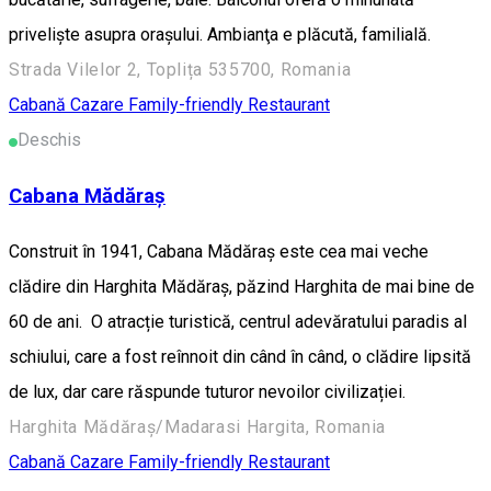
priveliște asupra oraşului. Ambianţa e plăcută, familială.
Strada Vilelor 2, Toplița 535700, Romania
Cabană
Cazare Family-friendly
Restaurant
Deschis
Cabana Mădăraș
Construit în 1941, Cabana Mădăraș este cea mai veche
clădire din Harghita Mădăraș, păzind Harghita de mai bine de
60 de ani. O atracție turistică, centrul adevăratului paradis al
schiului, care a fost reînnoit din când în când, o clădire lipsită
de lux, dar care răspunde tuturor nevoilor civilizației.
Harghita Mădăraș/Madarasi Hargita, Romania
Cabană
Cazare Family-friendly
Restaurant