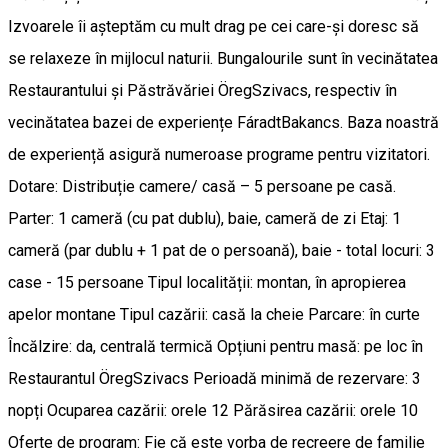
Izvoarele îi așteptăm cu mult drag pe cei care-și doresc să
se relaxeze în mijlocul naturii. Bungalourile sunt în vecinătatea
Restaurantului și Păstrăvăriei ÖregSzivacs, respectiv în
vecinătatea bazei de experiențe FáradtBakancs. Baza noastră
de experiență asigură numeroase programe pentru vizitatori.
Dotare: Distribuție camere/ casă – 5 persoane pe casă.
Parter: 1 cameră (cu pat dublu), baie, cameră de zi Etaj: 1
cameră (par dublu + 1 pat de o persoană), baie - total locuri: 3
case - 15 persoane Tipul localității: montan, în apropierea
apelor montane Tipul cazării: casă la cheie Parcare: în curte
Încălzire: da, centrală termică Opțiuni pentru masă: pe loc în
Restaurantul ÖregSzivacs Perioadă minimă de rezervare: 3
nopți Ocuparea cazării: orele 12 Părăsirea cazării: orele 10
Oferte de program: Fie că este vorba de recreere de familie