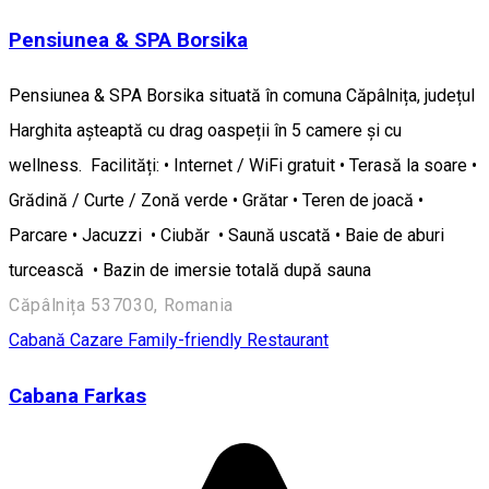
Pensiunea & SPA Borsika
Pensiunea & SPA Borsika situată în comuna Căpâlnița, județul
Harghita așteaptă cu drag oaspeții în 5 camere și cu
wellness. Facilități: • Internet / WiFi gratuit • Terasă la soare •
Grădină / Curte / Zonă verde • Grătar • Teren de joacă •
Parcare • Jacuzzi • Ciubăr • Saună uscată • Baie de aburi
turcească • Bazin de imersie totală după sauna
Căpâlnița 537030, Romania
Cabană
Cazare Family-friendly
Restaurant
Cabana Farkas