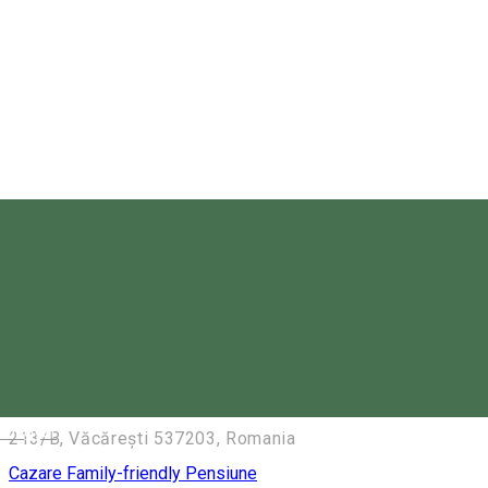
Răchitiș 537020, Romania
Camere de închiriat
Cazare Family-friendly
Deschis
Boróka Vendégház
Casa Boróka din Văcărești, situată la 15 km de Miercurea
Ciuc, este o locație romantică pentru nunți, într-un cadru de
poveste, în orice anotimp. Clădirea, dotată cu echipamente
moderne, oferă un mediu elegant pentru servicii de
ospitalitate de calitate. Cele 10 camere amenajate cu
rafinament asigură cazare confortabilă pentru 20 de
persoane.
Magyar
213/B, Văcărești 537203, Romania
Cazare Family-friendly
Pensiune