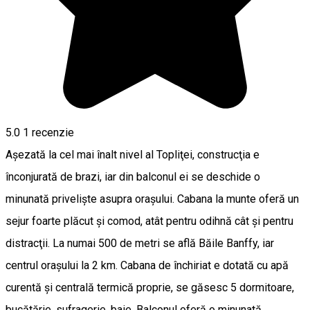
5.0
1 recenzie
Aşezată la cel mai înalt nivel al Topliţei, construcţia e
înconjurată de brazi, iar din balconul ei se deschide o
minunată privelişte asupra oraşului. Cabana la munte oferă un
sejur foarte plăcut şi comod, atât pentru odihnă cât şi pentru
distracţii. La numai 500 de metri se află Băile Banffy, iar
centrul oraşului la 2 km. Cabana de închiriat e dotată cu apă
curentă şi centrală termică proprie, se găsesc 5 dormitoare,
bucătărie, sufragerie, baie. Balconul oferă o minunată