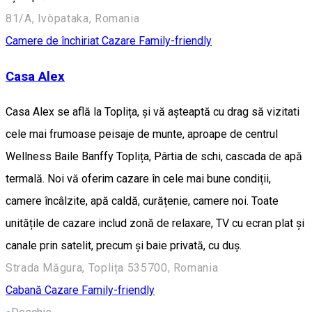
81/A, Ivòpataka, Romania
Camere de închiriat
Cazare Family-friendly
Casa Alex
Casa Alex se află la Toplița, și vă așteaptă cu drag să vizitati
cele mai frumoase peisaje de munte, aproape de centrul
Wellness Baile Banffy Toplița, Pârtia de schi, cascada de apă
termală. Noi vă oferim cazare în cele mai bune condiții,
camere încâlzite, apă caldă, curățenie, camere noi. Toate
unitățile de cazare includ zonă de relaxare, TV cu ecran plat și
canale prin satelit, precum și baie privată, cu duș.
Strada Măgura, Toplița 535700, Romania
Cabană
Cazare Family-friendly