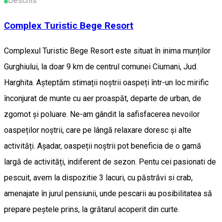
Deschis
Complex Turistic Bege Resort
Complexul Turistic Bege Resort este situat în inima munților
Gurghiului, la doar 9 km de centrul comunei Ciumani, Jud.
Harghita. Așteptăm stimații noștrii oaspeți într-un loc mirific
înconjurat de munte cu aer proaspăt, departe de urban, de
zgomot și poluare. Ne-am gândit la safisfacerea nevoilor
oaspeților noștrii, care pe lângă relaxare doresc și alte
activități. Așadar, oaspeții noștrii pot beneficia de o gamă
largă de activități, indiferent de sezon. Pentu cei pasionati de
pescuit, avem la dispozitie 3 lacuri, cu păstrăvi si crab,
amenajate în jurul pensiunii, unde pescarii au posibilitatea să
prepare peștele prins, la grătarul acoperit din curte.