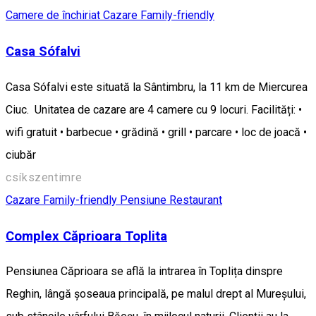
Camere de închiriat
Cazare Family-friendly
Casa Sófalvi
Casa Sófalvi este situată la Sântimbru, la 11 km de Miercurea
Ciuc. Unitatea de cazare are 4 camere cu 9 locuri. Facilități: •
wifi gratuit • barbecue • grădină • grill • parcare • loc de joacă •
ciubăr
csíkszentimre
Cazare Family-friendly
Pensiune
Restaurant
Complex Căprioara Toplita
Pensiunea Căprioara se află la intrarea în Toplița dinspre
Reghin, lângă șoseaua principală, pe malul drept al Mureșului,