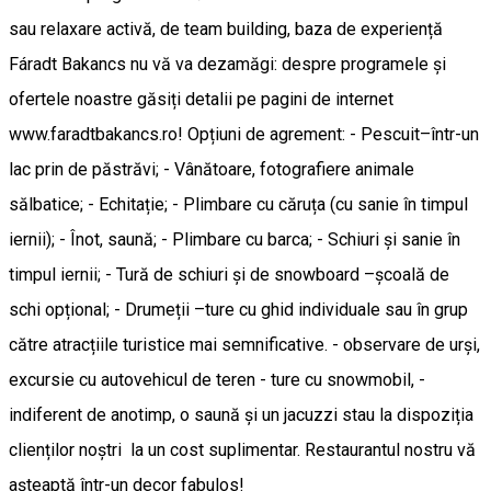
sau relaxare activă, de team building, baza de experiență
Fáradt Bakancs nu vă va dezamăgi: despre programele și
ofertele noastre găsiți detalii pe pagini de internet
www.faradtbakancs.ro! Opțiuni de agrement: - Pescuit–într-un
lac prin de păstrăvi; - Vânătoare, fotografiere animale
sălbatice; - Echitație; - Plimbare cu căruța (cu sanie în timpul
iernii); - Înot, saună; - Plimbare cu barca; - Schiuri și sanie în
timpul iernii; - Tură de schiuri și de snowboard –școală de
schi opțional; - Drumeții –ture cu ghid individuale sau în grup
către atracțiile turistice mai semnificative. - observare de urși,
excursie cu autovehicul de teren - ture cu snowmobil, -
indiferent de anotimp, o saună și un jacuzzi stau la dispoziția
clienților noștri la un cost suplimentar. Restaurantul nostru vă
așteaptă într-un decor fabulos!