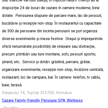
sub stâncile vârfului Băeșu, în mijlocul naturii. Clienții au la
dispoziție 24 de locuri de cazare în camere moderne, bine
dotate. Pensiunea dispune de parcare mare, lac de pescuit,
bucătărie și recepție non-stop. În restaurantul cu capacitate
de 300 de persoane din incinta pensiunii se pot organiza
diverse evenimente și mese festive. Orașul și împrejurimile
oferă nenumărate posibilități de relaxare sau distracție,
precum: plimbări sau ture montane, schi, pescuit sportiv,
ștrand, etc... Servicii și dotări: grădină, parcare, grătar,
organizare evenimente, recepție non-stop, încălzire centrală,
restaurant, loc de campare, bar. În camere: telefon, tv cablu,
baie, terasă.
Stejarului 74, Toplița 535700, Romania
Cazare Family-friendly
Pensiune
SPA, Wellness