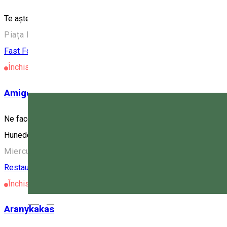
Te așteptăm într-un loc fain cu salate cu ingrediente din belșu
Piața Majláth Gusztáv Károly 4, Miercurea Ciuc 530003, 
Fast Food
Restaurant
Închis
Amigo Penge Chill & Food 2
Ne face plăcere să vă anunțăm că am deschis al doilea bistro A
Hunedoara nr. 26). Vizitați-ne în orice zi a săptămânii între o
Miercurea Ciuc, Romania
Restaurant
Închis
Magyar
Aranykakas