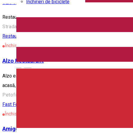
Închirieri de biciclete
523 Restaurant & Bar
Restaurant și bar în Odorheiu Secuiesc. Comandă prin aplicați
Strada Petőfi Sándor 15, Odorheiu Secuiesc 535600, Rom
Restaurant
Închis
Alzo Restaurant
English
Alzo este spațiul în care îmbinăm experiența comunitară cu gast
acasă, sunt foarte importante. Comandă prin aplicația Hamm
Petofi Sandor 16, Miercurea-Ciuc, Romania, 530210
Fast Food
Restaurant
Închis
Amigo Penge Chill & Food