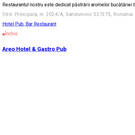
Restaurantul nostru este dedicat păstrării aromelor bucătăriei t
Strd. Principala, nr. 2024/A, Sândominic 537275, Románia
Hotel
Pub, Bar
Restaurant
Închis
Areo Hotel & Gastro Pub