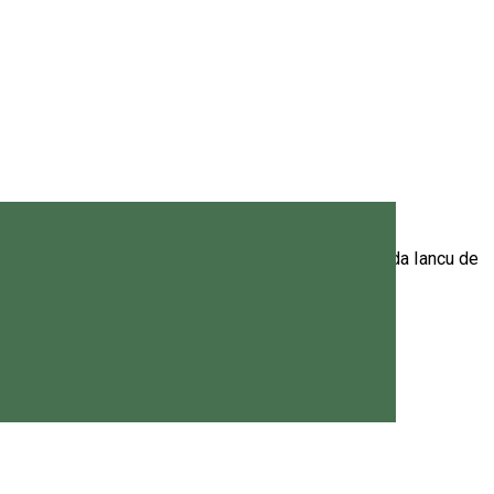
a Hamm
cial/ shopping mall-ul Nest din Miercurea Ciuc (strada Iancu de
Hamm