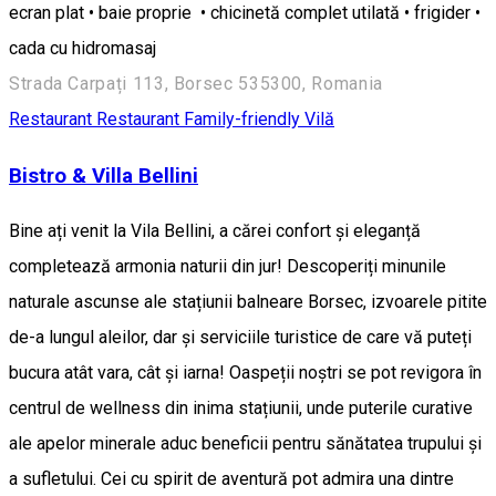
ecran plat • baie proprie • chicinetă complet utilată • frigider •
cada cu hidromasaj
Strada Carpați 113, Borsec 535300, Romania
Restaurant
Restaurant Family-friendly
Vilă
Bistro & Villa Bellini
Bine ați venit la Vila Bellini, a cărei confort și eleganță
completează armonia naturii din jur! Descoperiți minunile
naturale ascunse ale stațiunii balneare Borsec, izvoarele pitite
de-a lungul aleilor, dar și serviciile turistice de care vă puteți
bucura atât vara, cât și iarna! Oaspeții noștri se pot revigora în
centrul de wellness din inima stațiunii, unde puterile curative
ale apelor minerale aduc beneficii pentru sănătatea trupului și
a sufletului. Cei cu spirit de aventură pot admira una dintre