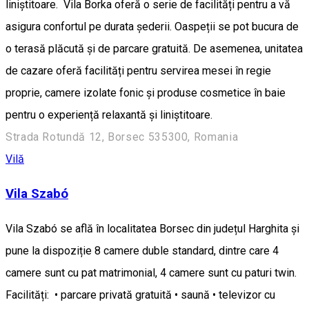
liniștitoare. Vila Borka oferă o serie de facilități pentru a vă
asigura confortul pe durata șederii. Oaspeții se pot bucura de
o terasă plăcută și de parcare gratuită. De asemenea, unitatea
de cazare oferă facilități pentru servirea mesei în regie
proprie, camere izolate fonic și produse cosmetice în baie
pentru o experiență relaxantă și liniștitoare.
Strada Rotundă 12, Borsec 535300, Romania
Vilă
Vila Szabó
Vila Szabó se află în localitatea Borsec din județul Harghita și
pune la dispoziție 8 camere duble standard, dintre care 4
camere sunt cu pat matrimonial, 4 camere sunt cu paturi twin.
Facilități: • parcare privată gratuită • saună • televizor cu