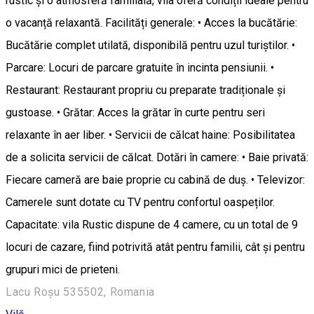
rustic și o atmosferă familială, vila oferă condiții ideale pentru
o vacanță relaxantă. Facilități generale: • Acces la bucătărie:
Bucătărie complet utilată, disponibilă pentru uzul turiștilor. •
Parcare: Locuri de parcare gratuite în incinta pensiunii. •
Restaurant: Restaurant propriu cu preparate tradiționale și
gustoase. • Grătar: Acces la grătar în curte pentru seri
relaxante în aer liber. • Servicii de călcat haine: Posibilitatea
de a solicita servicii de călcat. Dotări în camere: • Baie privată:
Fiecare cameră are baie proprie cu cabină de duș. • Televizor:
Camerele sunt dotate cu TV pentru confortul oaspeților.
Capacitate: vila Rustic dispune de 4 camere, cu un total de 9
locuri de cazare, fiind potrivită atât pentru familii, cât și pentru
grupuri mici de prieteni.
Lacu Roșu 535502, Romania