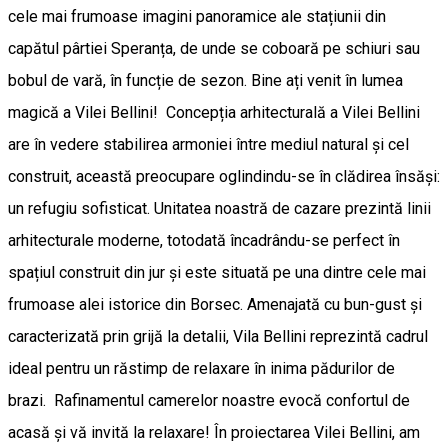
cele mai frumoase imagini panoramice ale stațiunii din
capătul pârtiei Speranța, de unde se coboară pe schiuri sau
bobul de vară, în funcție de sezon. Bine ați venit în lumea
magică a Vilei Bellini! Concepția arhitecturală a Vilei Bellini
are în vedere stabilirea armoniei între mediul natural și cel
construit, această preocupare oglindindu-se în clădirea însăși:
un refugiu sofisticat. Unitatea noastră de cazare prezintă linii
arhitecturale moderne, totodată încadrându-se perfect în
spațiul construit din jur și este situată pe una dintre cele mai
frumoase alei istorice din Borsec. Amenajată cu bun-gust și
caracterizată prin grijă la detalii, Vila Bellini reprezintă cadrul
ideal pentru un răstimp de relaxare în inima pădurilor de
brazi. Rafinamentul camerelor noastre evocă confortul de
acasă și vă invită la relaxare! În proiectarea Vilei Bellini, am