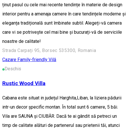
ținut pasul cu cele mai recente tendințe în materie de design
interior pentru a amenaja camere în care tendințele moderne și
eleganța tradițională sunt îmbinate subtil. Alegeți-vă camera
care vi se potrivește cel mai bine și bucurați-vă de serviciile
noastre de calitate!
Strada Carpați 95, Borsec 535300, Romania
Cazare Family-friendly
Vilă
Deschis
Rustic Wood Villa
Cabana este situat in județul Harghita,Liban, la liziera pădurii
intr-un decor șpecific montan. În total sunt 6 camere, 5 băi.
Vila are SAUNA și CIUBĂR. Dacă te ai gândit să petreci un
timp de calitate alături de partenerul sau prietenii tăi, atunci