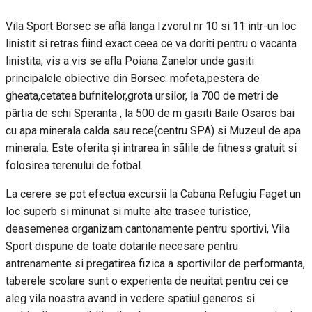
Vila Sport Borsec se aflã langa Izvorul nr 10 si 11 intr-un loc
linistit si retras fiind exact ceea ce va doriti pentru o vacanta
linistita, vis a vis se afla Poiana Zanelor unde gasiti
principalele obiective din Borsec: mofeta,pestera de
gheata,cetatea bufnitelor,grota ursilor, la 700 de metri de
pârtia de schi Speranta , la 500 de m gasiti Baile Osaros bai
cu apa minerala calda sau rece(centru SPA) si Muzeul de apa
minerala. Este oferita și intrarea în sãlile de fitness gratuit si
folosirea terenului de fotbal.
La cerere se pot efectua excursii la Cabana Refugiu Faget un
loc superb si minunat si multe alte trasee turistice,
deasemenea organizam cantonamente pentru sportivi, Vila
Sport dispune de toate dotarile necesare pentru
antrenamente si pregatirea fizica a sportivilor de performanta,
taberele scolare sunt o experienta de neuitat pentru cei ce
aleg vila noastra avand in vedere spatiul generos si