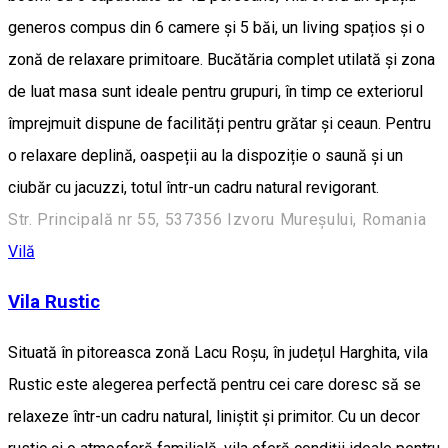
generos compus din 6 camere și 5 băi, un living spațios și o
zonă de relaxare primitoare. Bucătăria complet utilată și zona
de luat masa sunt ideale pentru grupuri, în timp ce exteriorul
împrejmuit dispune de facilități pentru grătar și ceaun. Pentru
o relaxare deplină, oaspeții au la dispoziție o saună și un
ciubăr cu jacuzzi, totul într-un cadru natural revigorant.
Str. Principală nr 55, 537356 Izvoru Mureșului, Romania
Vilă
Vila Rustic
Situată în pitoreasca zonă Lacu Roșu, în județul Harghita, vila
Rustic este alegerea perfectă pentru cei care doresc să se
relaxeze într-un cadru natural, liniștit și primitor. Cu un decor