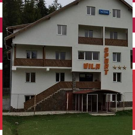
Închirieri auto
Închirieri de biciclete
English