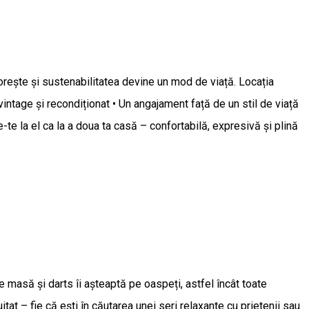
lorește și sustenabilitatea devine un mod de viață. Locația
vintage și recondiționat • Un angajament față de un stil de viață
-te la el ca la a doua ta casă – confortabilă, expresivă și plină
 masă și darts îi așteaptă pe oaspeți, astfel încât toate
tat – fie că ești în căutarea unei seri relaxante cu prietenii sau