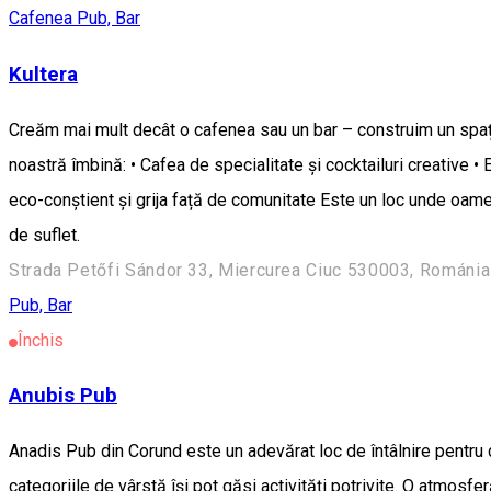
Cafenea
Pub, Bar
Kultera
Creăm mai mult decât o cafenea sau un bar – construim un spațiu v
noastră îmbină: • Cafea de specialitate și cocktailuri creative •
eco-conștient și grija față de comunitate Este un loc unde oameni
de suflet.
Strada Petőfi Sándor 33, Miercurea Ciuc 530003, Románia
Pub, Bar
Închis
Anubis Pub
Anadis Pub din Corund este un adevărat loc de întâlnire pentru c
categoriile de vârstă își pot găsi activități potrivite. O atmosfe