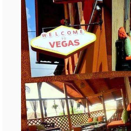
Închirieri de biciclete
English