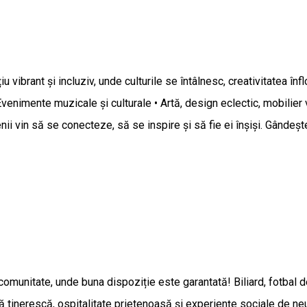
ibrant și incluziv, unde culturile se întâlnesc, creativitatea înf
 Evenimente muzicale și culturale • Artă, design eclectic, mobilier 
i vin să se conecteze, să se inspire și să fie ei înșiși. Gândește
omunitate, unde buna dispoziție este garantată! Biliard, fotbal de
ră tinerescă, ospitalitate prietenoasă și experiențe sociale de neui