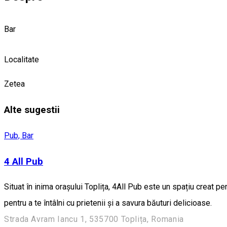
Bar
Localitate
Zetea
Alte sugestii
Pub, Bar
4 All Pub
Situat în inima orașului Toplița, 4All Pub este un spațiu creat 
pentru a te întâlni cu prietenii și a savura băuturi delicioase.
Strada Avram Iancu 1, 535700 Toplița, Romania