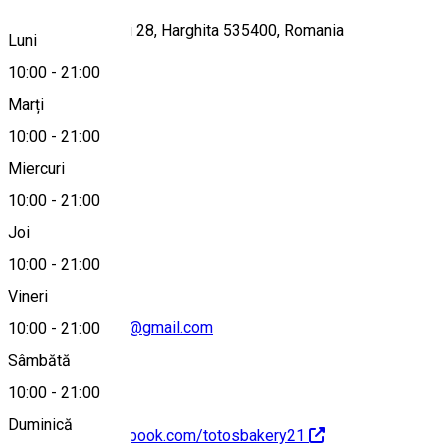
Strada Csekefalvi 28, Harghita 535400, Romania
Luni
10:00
-
21:00
Marți
Hartă
10:00
-
21:00
Miercuri
10:00
-
21:00
0040771606569
Joi
10:00
-
21:00
Vineri
totosbakery2021@gmail.com
10:00
-
21:00
Sâmbătă
10:00
-
21:00
Duminică
https://www.facebook.com/totosbakery21