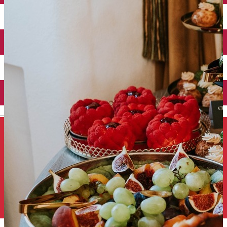
Închirieri auto
Închirieri de biciclete
English