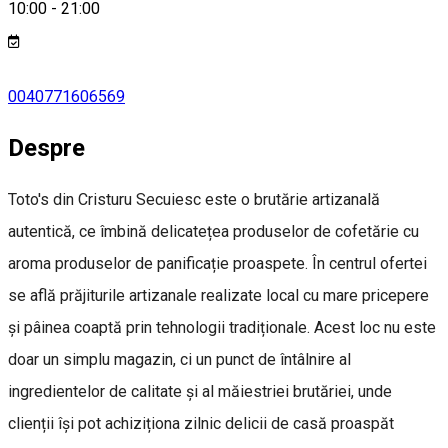
10:00
-
21:00
0040771606569
Despre
Toto's din Cristuru Secuiesc este o brutărie artizanală
autentică, ce îmbină delicatețea produselor de cofetărie cu
aroma produselor de panificație proaspete. În centrul ofertei
se află prăjiturile artizanale realizate local cu mare pricepere
și pâinea coaptă prin tehnologii tradiționale. Acest loc nu este
doar un simplu magazin, ci un punct de întâlnire al
ingredientelor de calitate și al măiestriei brutăriei, unde
clienții își pot achiziționa zilnic delicii de casă proaspăt