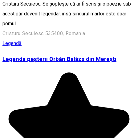
Cristuru Secuiesc. Se șoptește că ar fi scris și o poezie sub
acest păr devenit legendar, însă singurul martor este doar
pomul.
Cristuru Secuiesc 535400, Romania
Legendă
Legenda peșterii Orbán Balázs din Merești