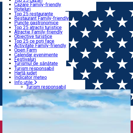
Top 25 cazări
Harghita legendară
Cazare Family-friendly
Ce să mănânci și ce să bei
Încearcă-le
Hoteluri
Moteluri
Top 25 restaurante
Pensiuni
Restaurant Family-friendly
Ce să vizitezi
Hosteluri
Puncte gastronomice
Vile
Produs Secuiesc
Top 25 atracții turistice
Cabane
Produs montan
Atracție Family-friendly
Ce poți face
Apartamente
Restaurante, Pizzerii
Obiective turistice
Camere de închiriat
Fast Food
Cultură
Top 25 ce poți face
Camping
Cafenele
Harghita sacrală
Activitate Family-friendly
Evenimente
Glamping
Cofetării, Clătitărie
Tradiții și obiceiuri
Open Farm
Toate cazările
Gelaterie
Ateliere demonstrative
Trasee tematice
Calendar evenimente
Toate restaurantele
Viaţa sălbatică
Festivaluri
Info utile
Turismul de sănătate
Sport și Aventură
Turism responsabil
SkiHarghita
Hartă județ
Programe turistice
Indicator meteo
Experienţe
Farmacie
Info utile
Acasă
Legendă
Cetatea Székelytámadt
Salvamont
Turism responsabil
Birouri de informare turistică
Hartă județ
Ghid de turism
Indicator meteo
Agenții de turism
Farmacie
ATM-uri
Salvamont
Transfer aeroport
Birouri de informare turistică
Companie Taxi
Ghid de turism
Închirieri auto
Agenții de turism
Închirieri de biciclete
ATM-uri
Transfer aeroport
Companie Taxi