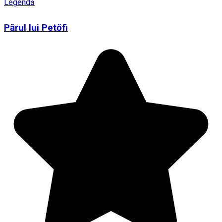
Legendă
Părul lui Petőfi