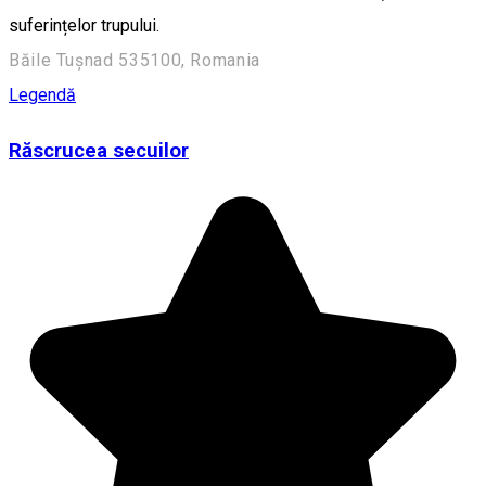
suferințelor trupului.
Băile Tușnad 535100, Romania
Legendă
Răscrucea secuilor