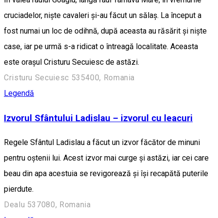
cruciadelor, niște cavaleri și-au făcut un sălaș. La început a
fost numai un loc de odihnă, după aceasta au răsărit și niște
case, iar pe urmă s-a ridicat o întreagă localitate. Aceasta
este orașul Cristuru Secuiesc de astăzi.
Cristuru Secuiesc 535400, Romania
Legendă
Izvorul Sfântului Ladislau – izvorul cu leacuri
Regele Sfântul Ladislau a făcut un izvor făcător de minuni
pentru oștenii lui. Acest izvor mai curge și astăzi, iar cei care
beau din apa acestuia se revigorează și își recapătă puterile
pierdute.
Dealu 537080, Romania