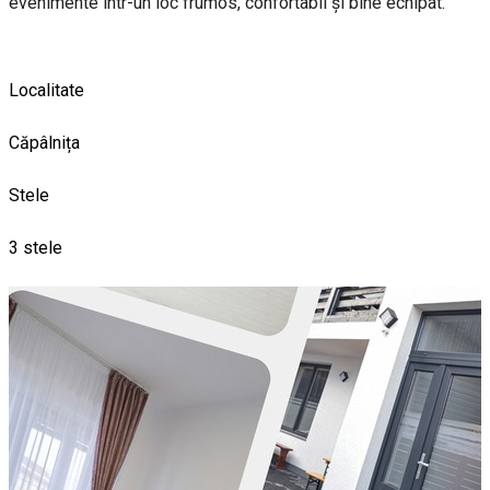
evenimente într-un loc frumos, confortabil și bine echipat.
Localitate
Căpâlnița
Stele
3 stele