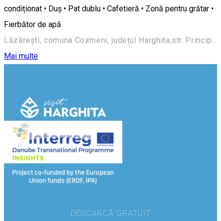
condiționat • Duș • Pat dublu • Cafetieră • Zonă pentru grătar •
Fierbător de apă
Lăzărești, comuna Cozmeni, județul Harghita,str. Principală nr. 121
Mai multe
DESCARCĂ GRATUIT