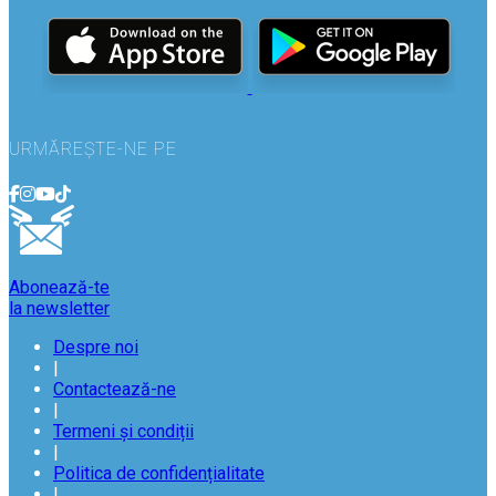
URMĂREȘTE-NE PE
Abonează-te
la newsletter
Despre noi
|
Contactează-ne
|
Termeni și condiții
|
Politica de confidențialitate
|