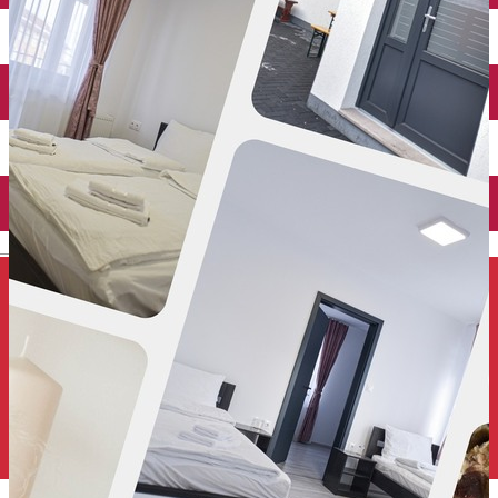
Închirieri auto
Închirieri de biciclete
English