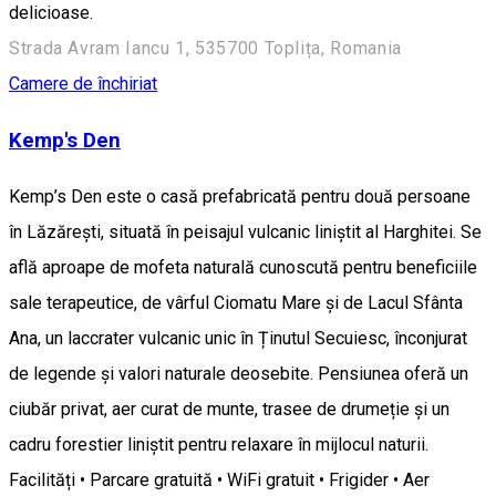
delicioase.
Strada Avram Iancu 1, 535700 Toplița, Romania
Camere de închiriat
Kemp's Den
Kemp’s Den este o casă prefabricată pentru două persoane
în Lăzărești, situată în peisajul vulcanic liniștit al Harghitei. Se
află aproape de mofeta naturală cunoscută pentru beneficiile
sale terapeutice, de vârful Ciomatu Mare și de Lacul Sfânta
Ana, un laccrater vulcanic unic în Ținutul Secuiesc, înconjurat
de legende și valori naturale deosebite. Pensiunea oferă un
ciubăr privat, aer curat de munte, trasee de drumeție și un
cadru forestier liniștit pentru relaxare în mijlocul naturii.
Facilități • Parcare gratuită • WiFi gratuit • Frigider • Aer