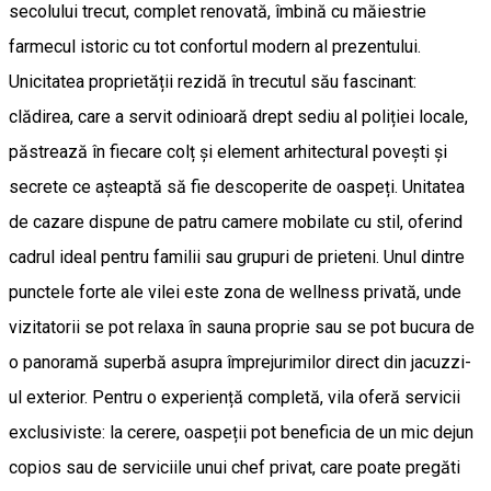
secolului trecut, complet renovată, îmbină cu măiestrie
farmecul istoric cu tot confortul modern al prezentului.
Unicitatea proprietății rezidă în trecutul său fascinant:
clădirea, care a servit odinioară drept sediu al poliției locale,
păstrează în fiecare colț și element arhitectural povești și
secrete ce așteaptă să fie descoperite de oaspeți. Unitatea
de cazare dispune de patru camere mobilate cu stil, oferind
cadrul ideal pentru familii sau grupuri de prieteni. Unul dintre
punctele forte ale vilei este zona de wellness privată, unde
vizitatorii se pot relaxa în sauna proprie sau se pot bucura de
o panoramă superbă asupra împrejurimilor direct din jacuzzi-
ul exterior. Pentru o experiență completă, vila oferă servicii
exclusiviste: la cerere, oaspeții pot beneficia de un mic dejun
copios sau de serviciile unui chef privat, care poate pregăti