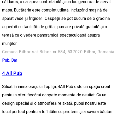
călduros, o canapea confortabilă și un loc generos de servit
masa. Bucătăria este complet utilată, incluzând mașină de
spălat vase și frigider. Oaspeții se pot bucura de o grădină
superbă cu facilități de grătar, parcare privată gratuită și o
terasă cu o vedere panoramică spectaculoasă asupra
munților.
Comuna Bilbor sat Bilbor, nr 584, 537020 Bilbor, Romania
Pub, Bar
4 All Pub
Situat în inima orașului Toplița, 4All Pub este un spațiu creat
pentru a oferi fiecărui oaspete momente de neuitat. Cu un
design special și o atmosferă relaxată, pubul nostru este
locul perfect pentru a te întâlni cu prietenii și a savura băuturi