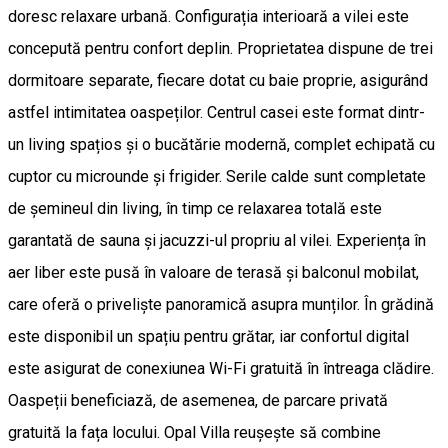
doresc relaxare urbană. Configurația interioară a vilei este
concepută pentru confort deplin. Proprietatea dispune de trei
dormitoare separate, fiecare dotat cu baie proprie, asigurând
astfel intimitatea oaspeților. Centrul casei este format dintr-
un living spațios și o bucătărie modernă, complet echipată cu
cuptor cu microunde și frigider. Serile calde sunt completate
de șemineul din living, în timp ce relaxarea totală este
garantată de sauna și jacuzzi-ul propriu al vilei. Experiența în
aer liber este pusă în valoare de terasă și balconul mobilat,
care oferă o priveliște panoramică asupra munților. În grădină
este disponibil un spațiu pentru grătar, iar confortul digital
este asigurat de conexiunea Wi-Fi gratuită în întreaga clădire.
Oaspeții beneficiază, de asemenea, de parcare privată
gratuită la fața locului. Opal Villa reușește să combine