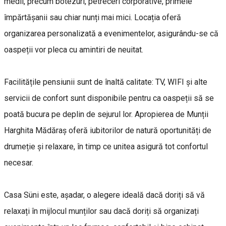
medii, precum botezuri, petreceri corporative, primele
împărtășanii sau chiar nunți mai mici. Locația oferă
organizarea personalizată a evenimentelor, asigurându-se că
oaspeții vor pleca cu amintiri de neuitat.
Facilitățile pensiunii sunt de înaltă calitate: TV, WIFI și alte
servicii de confort sunt disponibile pentru ca oaspeții să se
poată bucura pe deplin de sejurul lor. Apropierea de Munții
Harghita Mădăraș oferă iubitorilor de natură oportunități de
drumeție și relaxare, în timp ce unitea asigură tot confortul
necesar.
Casa Süni este, așadar, o alegere ideală dacă doriți să vă
relaxați în mijlocul munților sau dacă doriți să organizați