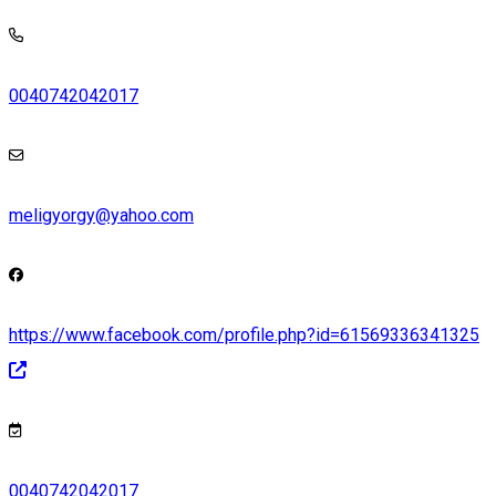
0040742042017
meligyorgy@yahoo.com
https://www.facebook.com/profile.php?id=61569336341325
0040742042017