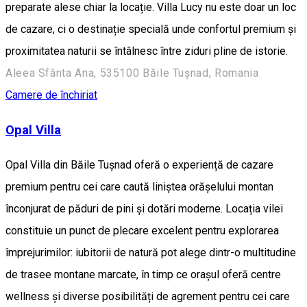
preparate alese chiar la locație. Villa Lucy nu este doar un loc
de cazare, ci o destinație specială unde confortul premium și
proximitatea naturii se întâlnesc între ziduri pline de istorie.
Aleea Sfânta Ana, 535100 Băile Tușnad, Romania
Camere de închiriat
Opal Villa
Opal Villa din Băile Tușnad oferă o experiență de cazare
premium pentru cei care caută liniștea orășelului montan
înconjurat de păduri de pini și dotări moderne. Locația vilei
constituie un punct de plecare excelent pentru explorarea
împrejurimilor: iubitorii de natură pot alege dintr-o multitudine
de trasee montane marcate, în timp ce orașul oferă centre
wellness și diverse posibilități de agrement pentru cei care