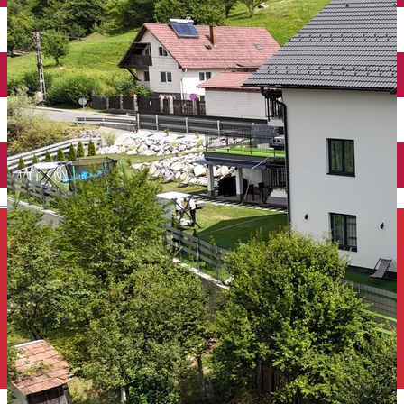
Închirieri auto
Închirieri de biciclete
English