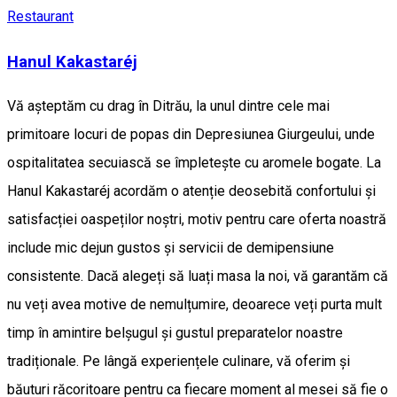
Restaurant
Hanul Kakastaréj
Vă așteptăm cu drag în Ditrău, la unul dintre cele mai
primitoare locuri de popas din Depresiunea Giurgeului, unde
ospitalitatea secuiască se împletește cu aromele bogate. La
Hanul Kakastaréj acordăm o atenție deosebită confortului și
satisfacției oaspeților noștri, motiv pentru care oferta noastră
include mic dejun gustos și servicii de demipensiune
consistente. Dacă alegeți să luați masa la noi, vă garantăm că
nu veți avea motive de nemulțumire, deoarece veți purta mult
timp în amintire belșugul și gustul preparatelor noastre
tradiționale. Pe lângă experiențele culinare, vă oferim și
băuturi răcoritoare pentru ca fiecare moment al mesei să fie o