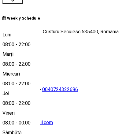
Weekly Schedule
Piața Libertății 52, Cristuru Secuiesc 535400, Romania
Luni
08:00
-
22:00
Marți
Hartă
08:00
-
22:00
Miercuri
08:00
-
22:00
0040266244499
•
0040724322696
Joi
08:00
-
22:00
Vineri
etterem.brv@gmail.com
08:00
-
00:00
Sâmbătă