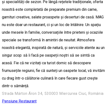
și specialități de sezon. Pe lângă rețetele tradiționale, oferta
noastră este completată de preparate premium din carne,
garnituri creative, salate proaspete și deserturi de casă. MAG
nu este doar un restaurant, ci și un loc de întâlnire. Un spațiu
unde mesele în familie, conversațiile între prieteni și ocaziile
speciale se transformă în amintiri de neuitat. Atmosfera
noastră elegantă, inspirată de natură, și serviciile atente au un
singur scop: să îi facă pe oaspeții noștri să se simtă ca
acasă. Fie că ne vizitați ca turist dornic să descopere
frumusețile regiunii, fie că sunteți un oaspete local, vă invităm
cu drag într-o călătorie culinară în care fiecare gust crește
dintr-o sămânță.
Strada Márton Áron 34, 530003 Miercurea Ciuc, Románia
Pensiune
Restaurant