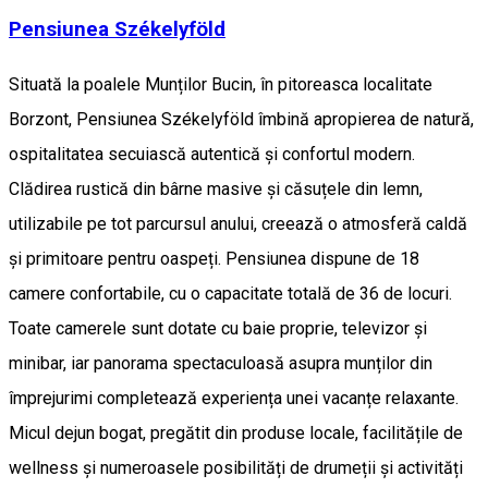
Pensiunea Székelyföld
Situată la poalele Munților Bucin, în pitoreasca localitate
Borzont, Pensiunea Székelyföld îmbină apropierea de natură,
ospitalitatea secuiască autentică și confortul modern.
Clădirea rustică din bârne masive și căsuțele din lemn,
utilizabile pe tot parcursul anului, creează o atmosferă caldă
și primitoare pentru oaspeți. Pensiunea dispune de 18
camere confortabile, cu o capacitate totală de 36 de locuri.
Toate camerele sunt dotate cu baie proprie, televizor și
minibar, iar panorama spectaculoasă asupra munților din
împrejurimi completează experiența unei vacanțe relaxante.
Micul dejun bogat, pregătit din produse locale, facilitățile de
wellness și numeroasele posibilități de drumeții și activități