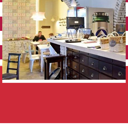
Închirieri auto
Închirieri de biciclete
English