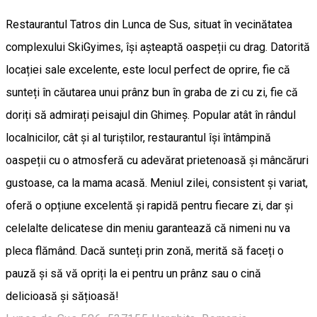
Restaurantul Tatros din Lunca de Sus, situat în vecinătatea
complexului SkiGyimes, își așteaptă oaspeții cu drag. Datorită
locației sale excelente, este locul perfect de oprire, fie că
sunteți în căutarea unui prânz bun în graba de zi cu zi, fie că
doriți să admirați peisajul din Ghimeș. Popular atât în rândul
localnicilor, cât și al turiștilor, restaurantul își întâmpină
oaspeții cu o atmosferă cu adevărat prietenoasă și mâncăruri
gustoase, ca la mama acasă. Meniul zilei, consistent și variat,
oferă o opțiune excelentă și rapidă pentru fiecare zi, dar și
celelalte delicatese din meniu garantează că nimeni nu va
pleca flămând. Dacă sunteți prin zonă, merită să faceți o
pauză și să vă opriți la ei pentru un prânz sau o cină
delicioasă și sățioasă!