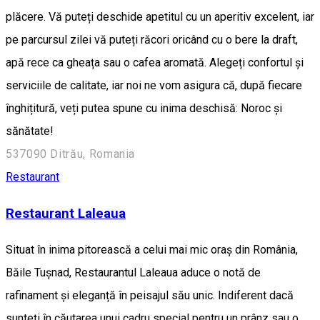
plăcere. Vă puteți deschide apetitul cu un aperitiv excelent, iar
pe parcursul zilei vă puteți răcori oricând cu o bere la draft,
apă rece ca gheața sau o cafea aromată. Alegeți confortul și
serviciile de calitate, iar noi ne vom asigura că, după fiecare
înghițitură, veți putea spune cu inima deschisă: Noroc și
sănătate!
537090 Ditrău, Romania
Restaurant
Restaurant Laleaua
Situat în inima pitorească a celui mai mic oraș din România,
Băile Tușnad, Restaurantul Laleaua aduce o notă de
rafinament și eleganță în peisajul său unic. Indiferent dacă
sunteți în căutarea unui cadru special pentru un prânz sau o