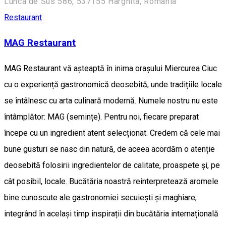
Lunca de Sus 586, 537155 Harghita, Romania
Restaurant
MAG Restaurant
MAG Restaurant vă așteaptă în inima orașului Miercurea Ciuc
cu o experiență gastronomică deosebită, unde tradițiile locale
se întâlnesc cu arta culinară modernă. Numele nostru nu este
întâmplător: MAG (semințe). Pentru noi, fiecare preparat
începe cu un ingredient atent selecționat. Credem că cele mai
bune gusturi se nasc din natură, de aceea acordăm o atenție
deosebită folosirii ingredientelor de calitate, proaspete și, pe
cât posibil, locale. Bucătăria noastră reinterpretează aromele
bine cunoscute ale gastronomiei secuiești și maghiare,
integrând în același timp inspirații din bucătăria internațională