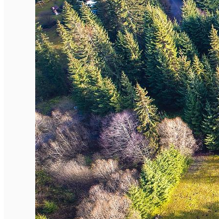
Închirieri de biciclete
English