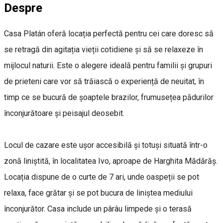
Despre
Casa Platán oferă locația perfectă pentru cei care doresc să
se retragă din agitația vieții cotidiene și să se relaxeze în
mijlocul naturii. Este o alegere ideală pentru familii și grupuri
de prieteni care vor să trăiască o experiență de neuitat, în
timp ce se bucură de șoaptele brazilor, frumusețea pădurilor
înconjurătoare și peisajul deosebit.
Locul de cazare este ușor accesibilă și totuși situată într-o
zonă liniștită, în localitatea Ivo, aproape de Harghita Mădărăș.
Locația dispune de o curte de 7 ari, unde oaspeții se pot
relaxa, face grătar și se pot bucura de liniștea mediului
înconjurător. Casa include un pârâu limpede și o terasă