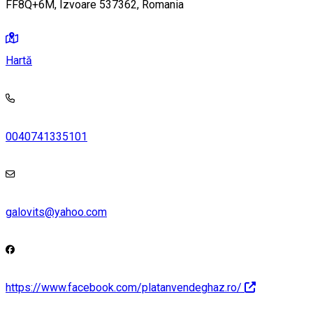
FF8Q+6M, Izvoare 537362, Romania
Hartă
0040741335101
galovits@yahoo.com
https://www.facebook.com/platanvendeghaz.ro/