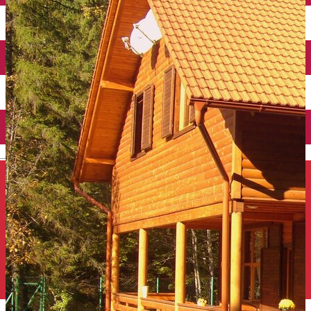
Închirieri auto
Închirieri de biciclete
English