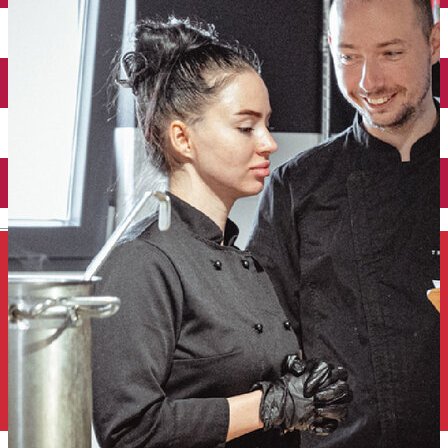
Închirieri auto
Închirieri de biciclete
English