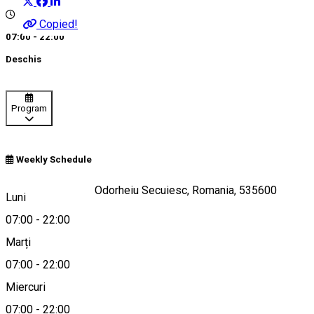
Copied!
07:00 - 22:00
Deschis
Program
Weekly Schedule
Str.Bisericii nr. 15, Odorheiu Secuiesc, Romania, 535600
Luni
07:00
-
22:00
Marți
Hartă
07:00
-
22:00
Miercuri
07:00
-
22:00