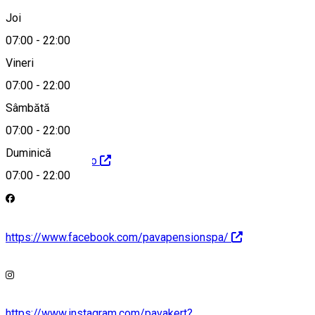
+40747525525
Joi
07:00
-
22:00
Vineri
office@pava.ro
07:00
-
22:00
Sâmbătă
07:00
-
22:00
Duminică
http://www.pava.ro
07:00
-
22:00
https://www.facebook.com/pavapensionspa/
https://www.instagram.com/pavakert?