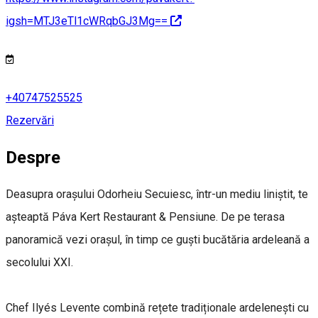
igsh=MTJ3eTl1cWRqbGJ3Mg==
+40747525525
Rezervări
Despre
Deasupra orașului Odorheiu Secuiesc, într-un mediu liniștit, te
așteaptă Páva Kert Restaurant & Pensiune. De pe terasa
panoramică vezi orașul, în timp ce guști bucătăria ardeleană a
secolului XXI.
Chef Ilyés Levente combină rețete tradiționale ardelenești cu